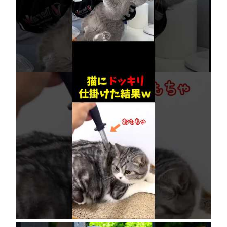
【賢すぎる猫】獣医も驚愕！病院で神業を連発
2026年8月6日
ネコにドッキリ仕掛けた結果５選 #猫のいる暮
らし #cat #面白集 #ねこ #笑ったら負け
2026年8月6日