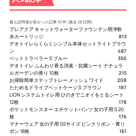
最も訪問者が多かった記事 10 件 (過去 28 日間)
プレアクア キャットウォーターファウンテン用浄軟
水カートリッジ
813
デオトイレらくらくシンプル本体セットライトブラウ
ン
487
ペットトラベラー S ブルー
350
デオトイレ ふんわり香る消臭・抗菌シート ナチュラ
ルガーデンの香り 10枚
215
お掃除簡単ステップトレー メッシュ ワイド
208
たためるドライブペットケージ S ブラウン
187
LION システムトイレ用 ひのきでニオイをとるシート
12枚
178
ポケットモンスター エチケットパンツ 女の子用 S 20
枚
176
マナーウェア 女の子用 SSサイズ ピンクリボン・青リ
ボン 18枚
161