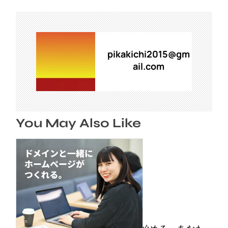
ゲ
ー
シ
ョ
ン
pikakichi2015@gm
ail.com
You May Also Like