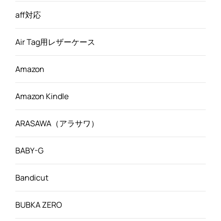
aff対応
Air Tag用レザーケース
Amazon
Amazon Kindle
ARASAWA（アラサワ）
BABY-G
Bandicut
BUBKA ZERO