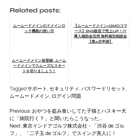
Related posts:
ムームードメインのドメインロ
【ムームードメイン×GMOコマ
ック機能の使い方
ース】SNS販促で売上UP！IT
導入補助金活用 無料個別相談会
【第4次申請】
ムームードメイン仮登録: ムーム
ードメインでスムーズなスター
トを切りましょう！
Tagged
サポート
,
セキュリティ
,
パスワードリセット
,
ムームードメイン
,
ログイン問題
投
Previous:
おやつを盗み食いしてた子猫とハスキー犬
稿
に「病院行く？」と聞いたらこうなった…
ナ
Next:
東京インドアゴルフ株式会社・「渋谷 de ゴル
ビ
フ」、「二子玉 de ゴルフ」でスイング美人に！