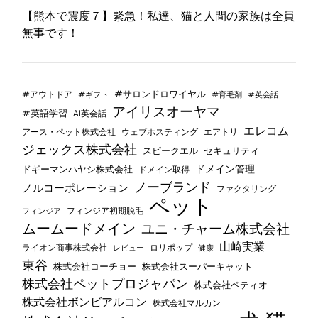
【熊本で震度７】緊急！私達、猫と人間の家族は全員
無事です！
#サロンドロワイヤル
#アウトドア
#ギフト
#育毛剤
#英会話
アイリスオーヤマ
#英語学習
AI英会話
エレコム
ウェブホスティング
エアトリ
アース・ペット株式会社
ジェックス株式会社
セキュリティ
スピークエル
ドメイン管理
ドギーマンハヤシ株式会社
ドメイン取得
ノーブランド
ノルコーポレーション
ファクタリング
ペット
フィンジア初期脱毛
フィンジア
ムームードメイン
ユニ・チャーム株式会社
山崎実業
ライオン商事株式会社
レビュー
ロリポップ
健康
東谷
株式会社コーチョー
株式会社スーパーキャット
株式会社ペットプロジャパン
株式会社ペティオ
株式会社ボンビアルコン
株式会社マルカン