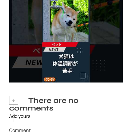
犬猫は体温調節が苦手、しかも夏バテは胃腸に
出る…そんなときの対処法とは？ #犬 #猫 #ペ
ット #飼い猫 #飼い犬 #熱中症 #日刊ゲンダイ
2026年8月6日
+
There are no
comments
Add yours
Comment