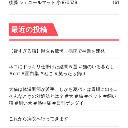
後藤 シェニールマット 小 870338
151
最近の投稿
【賢すぎる猫】獣医も驚愕！病院で神業を連発
ネコにドッキリ仕掛けた結果５選 #猫のいる暮らし
#cat #面白集 #ねこ #笑ったら負け
犬猫は体温調節が苦手、しかも夏バテは胃腸に出る…
そんなときの対処法とは？ #犬 #猫 #ペット #飼い
猫 #飼い犬 #熱中症 #日刊ゲンダイ
これから病院へ行ってきます…