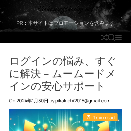
S
thehairofthedog.net
k
i
PR：本サイトはプロモーションを含みます
p
t
S
S
M
o
h
E
E
c
u
A
N
o
ログインの悩み、すぐ
ff
R
U
n
l
C
t
に解決 – ムームードメ
e
H
e
n
インの安心サポート
t
On
2024年1月30日
by
pikakichi2015@gmail.com
E
1 min read
s
t
i