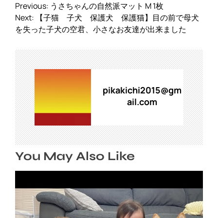
投
Previous:
うさちゃんの自然派マット M 1枚
稿
Next:
【子猫 子犬 保護犬 保護猫】目の前で母犬
ナ
を失った子犬の空君、小さなお友達が出来ました
ビ
ゲ
ー
シ
ョ
pikakichi2015@gm
ン
ail.com
You May Also Like