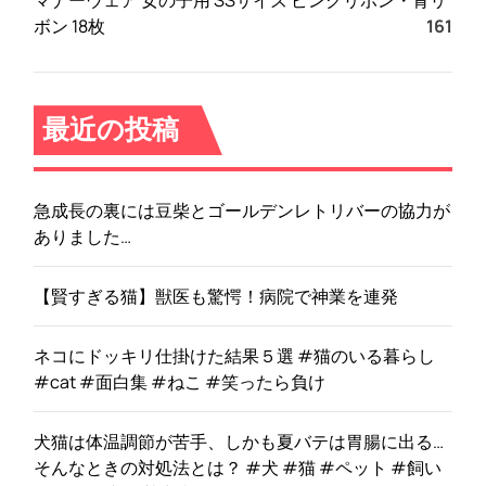
マナーウェア 女の子用 SSサイズ ピンクリボン・青リ
ボン 18枚
161
最近の投稿
急成長の裏には豆柴とゴールデンレトリバーの協力が
ありました…
【賢すぎる猫】獣医も驚愕！病院で神業を連発
ネコにドッキリ仕掛けた結果５選 #猫のいる暮らし
#cat #面白集 #ねこ #笑ったら負け
犬猫は体温調節が苦手、しかも夏バテは胃腸に出る…
そんなときの対処法とは？ #犬 #猫 #ペット #飼い