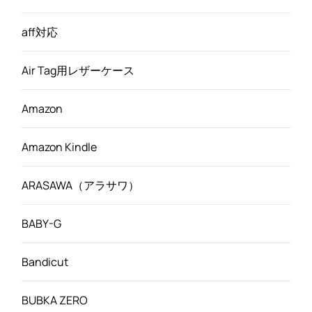
aff対応
Air Tag用レザーケース
Amazon
Amazon Kindle
ARASAWA（アラサワ）
BABY-G
Bandicut
BUBKA ZERO