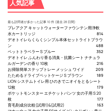
人気記事
最も訪問者が多かった記事 10 件 (過去 28 日間)
プレアクア キャットウォーターファウンテン用浄軟
水カートリッジ
814
デオトイレらくらくシンプル本体セットライトブラウ
ン
488
ペットトラベラー S ブルー
352
デオトイレ ふんわり香る消臭・抗菌シート ナチュラ
ルガーデンの香り 10枚
216
お掃除簡単ステップトレー メッシュ ワイド
209
たためるドライブペットケージ S ブラウン
189
LION システムトイレ用 ひのきでニオイをとるシート
12枚
179
ポケットモンスター エチケットパンツ 女の子用 S 20
枚
177
育毛剤成分比較(試用1)&(試用2)
163