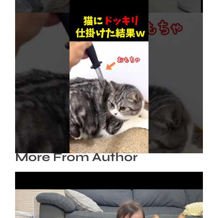
ネコにドッキリ仕掛けた結果５選 #猫のいる暮
らし #cat #面白集 #ねこ #笑ったら負け
2026年8月6日
More From Author