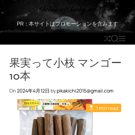
S
thehairofthedog.net
k
i
PR：本サイトはプロモーションを含みます
p
t
S
S
M
o
h
E
E
c
u
A
N
o
果実って小枝 マンゴー
ff
R
U
n
l
C
t
10本
e
H
e
n
t
On
2024年4月12日
by
pikakichi2015@gmail.com
E
1 min read
s
t
i
m
a