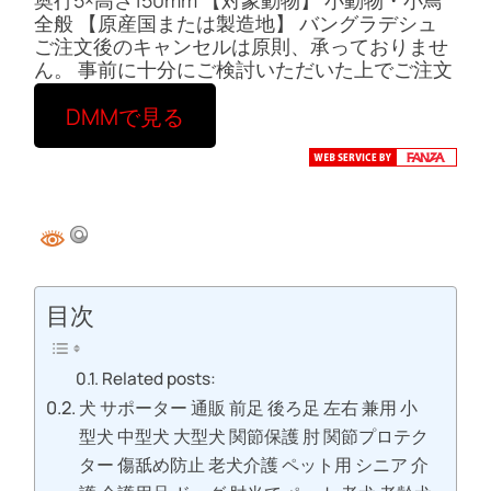
奥行5×高さ150mm 【対象動物】 小動物・小鳥
全般 【原産国または製造地】 バングラデシュ
ご注文後のキャンセルは原則、承っておりませ
ん。 事前に十分にご検討いただいた上でご注文
ください。
DMMで見る
目次
Related posts:
犬 サポーター 通販 前足 後ろ足 左右 兼用 小
型犬 中型犬 大型犬 関節保護 肘 関節プロテク
ター 傷舐め防止 老犬介護 ペット用 シニア 介