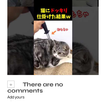
ネコにドッキリ仕掛けた結果５選 #猫のいる暮
らし #cat #面白集 #ねこ #笑ったら負け
2026年8月6日
+
There are no
comments
Add yours