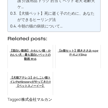
護 介護用品 ドッグ 肘当て ペット 老犬 老齢犬
ケ…
【犬猫ペット】死に逝く子のために、あなた
ができるヒーリング法
今朝の猫の病状について…
Related posts:
【面白い動画】 かわいい猫 - か
【6個セット】焼きささみ 50g
P-KJ-YS50
わいい犬 - 最も面白いペットの
動画 #16
【犬猫アテレコ】かしこい猫ト
イレPetSnowyがやってきた!!
【ペットスノーイー】
Tagged
株式会社マルカン