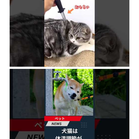
ネコにドッキリ仕掛けた結果５選 #猫のいる暮
らし #cat #面白集 #ねこ #笑ったら負け
2026年8月6日
犬猫は体温調節が苦手、しかも夏バテは胃腸に
出る…そんなときの対処法とは？ #犬 #猫 #ペ
ット #飼い猫 #飼い犬 #熱中症 #日刊ゲンダイ