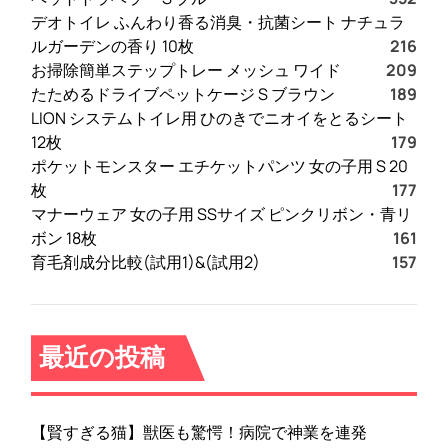
デオトイレ ふんわり香る消臭・抗菌シート ナチュラ
ルガーデンの香り 10枚
216
お掃除簡単ステップトレー メッシュ ワイド
209
たためるドライブペットケージ S ブラウン
189
LION システムトイレ用 ひのきでニオイをとるシート
12枚
179
ポケットモンスター エチケットパンツ 女の子用 S 20
枚
177
マナーウェア 女の子用 SSサイズ ピンクリボン・青リ
ボン 18枚
161
育毛剤成分比較(試用1)&(試用2)
157
最近の投稿
【賢すぎる猫】獣医も驚愕！病院で神業を連発