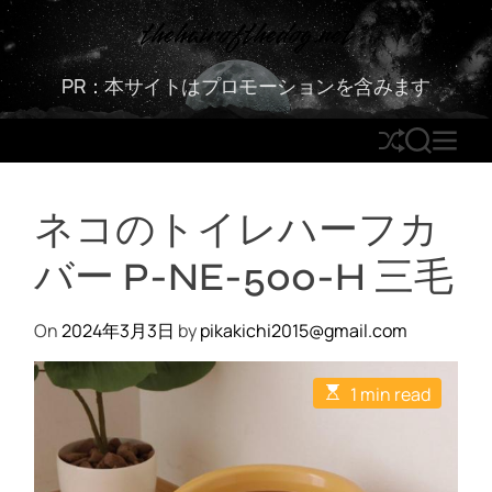
S
thehairofthedog.net
k
i
PR：本サイトはプロモーションを含みます
p
t
S
S
M
o
h
E
E
c
u
A
N
o
ネコのトイレハーフカ
ff
R
U
n
l
C
t
バー P-NE-500-H 三毛
e
H
e
n
t
On
2024年3月3日
by
pikakichi2015@gmail.com
E
1 min read
s
t
i
m
a