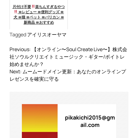
片付け不要
楽ちんすぎるやつ
#レビュー #便利グッズ #
犬 #猫 #ペット #バリカン #
新商品 #おすすめ
Tagged
アイリスオーヤマ
投
Previous:
【オンライン〜Soul Create Live〜】株式会
稿
社ソウルクリエイトミュージック・ギター/ボイトレ
ナ
始めませんか？
ビ
Next:
ムームードメイン更新：あなたのオンラインプ
ゲ
レゼンスを確実に守る
ー
シ
ョ
ン
pikakichi2015@gm
ail.com