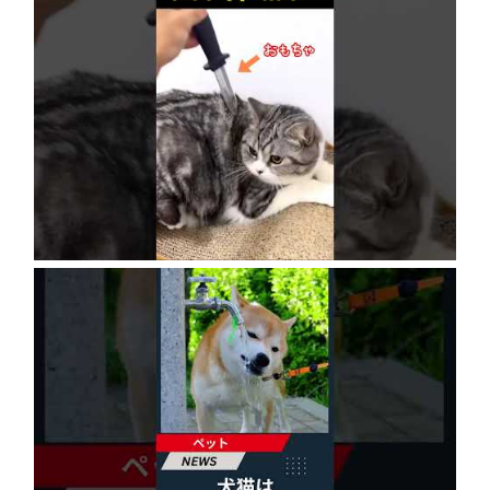
ネコにドッキリ仕掛けた結果５選 #猫のいる暮
らし #cat #面白集 #ねこ #笑ったら負け
2026年8月6日
犬猫は体温調節が苦手、しかも夏バテは胃腸に
出る…そんなときの対処法とは？ #犬 #猫 #ペ