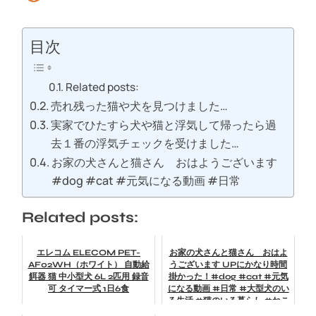
目次
Related posts:
売れ残った猫や犬を見つけました…
実家でひたすら犬や猫と浮気して帰ったら過
去１番の浮気チェックを受けました…
お家の犬さんと猫さん おはようございます
#dog #cat #元気になる動画 #日常
Related posts:
エレコム ELECOM PET-
お家の犬さんと猫さん おはよ
AF02WH（ホワイト） 自動給
うございます UPにかなり時間
餌器 猫 中小型犬 6L 2匹用 録音
掛かった！#dog #cat #元気
可 タイマー式 1日6食
になる動画 #日常 #大型犬のい
る生活 #猫のいる暮らし #ねこ