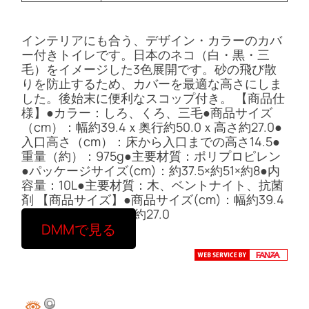
インテリアにも合う、デザイン・カラーのカバ
ー付きトイレです。日本のネコ（白・黒・三
毛）をイメージした3色展開です。砂の飛び散
りを防止するため、カバーを最適な高さにしま
した。後始末に便利なスコップ付き。 【商品仕
様】●カラー：しろ、くろ、三毛●商品サイズ
（cm）：幅約39.4ｘ奥行約50.0ｘ高さ約27.0●
入口高さ（cm）：床から入口までの高さ14.5●
重量（約）：975g●主要材質：ポリプロピレン
●パッケージサイズ(cm)：約37.5×約51×約8●内
容量：10L●主要材質：木、ベントナイト、抗菌
剤 【商品サイズ】●商品サイズ(cm)：幅約39.4
ｘ奥行約50.0ｘ高さ約27.0
DMMで見る