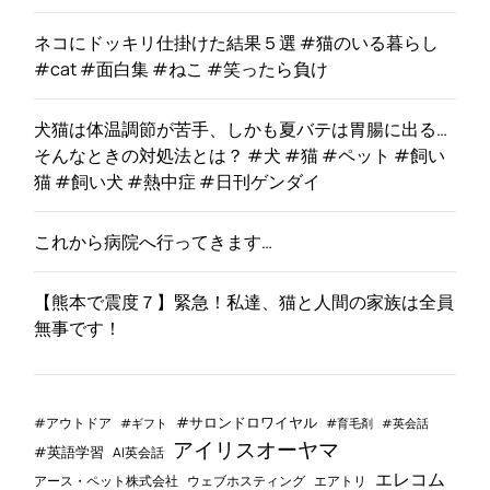
ネコにドッキリ仕掛けた結果５選 #猫のいる暮らし
#cat #面白集 #ねこ #笑ったら負け
犬猫は体温調節が苦手、しかも夏バテは胃腸に出る…
そんなときの対処法とは？ #犬 #猫 #ペット #飼い
猫 #飼い犬 #熱中症 #日刊ゲンダイ
これから病院へ行ってきます…
【熊本で震度７】緊急！私達、猫と人間の家族は全員
無事です！
#サロンドロワイヤル
#アウトドア
#ギフト
#育毛剤
#英会話
アイリスオーヤマ
#英語学習
AI英会話
エレコム
ウェブホスティング
エアトリ
アース・ペット株式会社