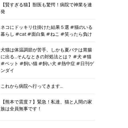
【賢すぎる猫】獣医も驚愕！病院で神業を連
発
ネコにドッキリ仕掛けた結果５選 #猫のいる
暮らし #cat #面白集 #ねこ #笑ったら負け
犬猫は体温調節が苦手、しかも夏バテは胃腸
に出る…そんなときの対処法とは？ #犬 #猫
#ペット #飼い猫 #飼い犬 #熱中症 #日刊ゲ
ンダイ
これから病院へ行ってきます…
【熊本で震度７】緊急！私達、猫と人間の家
族は全員無事です！