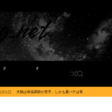
g.net
ド
サイトマップ
S
S
h
E
u
A
ff
R
節が苦手、しかも夏バテは胃腸に出る…そんなときの対処法とは？ #犬 #
l
C
e
H