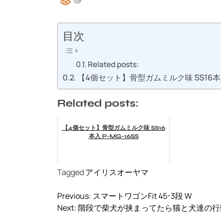
目次
Related posts:
【4個セット】骨型ガムミルク味 SS16本入 
Related posts:
【4個セット】骨型ガムミルク味 SS16
本入 P-MG-16SS
Tagged
アイリスオーヤマ
投
Previous:
スマートワゴンFit 45-3段 W
稿
Next:
階段で柴犬が挟まってたら猫と犬達の行
ナ