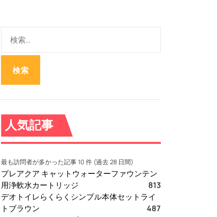
検
索
:
人気記事
最も訪問者が多かった記事 10 件 (過去 28 日間)
プレアクア キャットウォーターファウンテン
用浄軟水カートリッジ
813
デオトイレらくらくシンプル本体セットライ
トブラウン
487