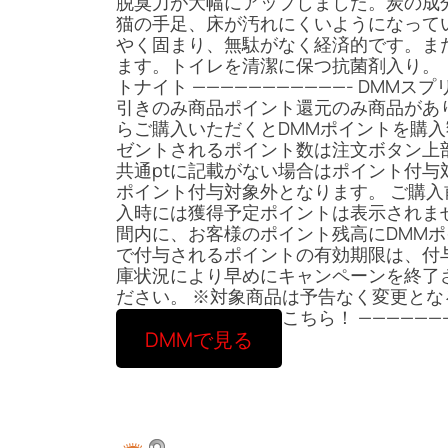
脱臭力が大幅にアップしました。炭の成
猫の手足、床が汚れにくいようになって
やく固まり、無駄がなく経済的です。ま
ます。トイレを清潔に保つ抗菌剤入り。 
トナイト ———————————- DMMス
引きのみ商品ポイント還元のみ商品があ
らご購入いただくとDMMポイントを購入
ゼントされるポイント数は注文ボタン上
共通ptに記載がない場合はポイント付
ポイント付与対象外となります。 ご購入
入時には獲得予定ポイントは表示されま
間内に、お客様のポイント残高にDMMポ
で付与されるポイントの有効期限は、付与
庫状況により早めにキャンペーンを終了
ださい。 ※対象商品は予告なく変更と
い。 対象商品一覧はこちら！ ———————
DMMで見る