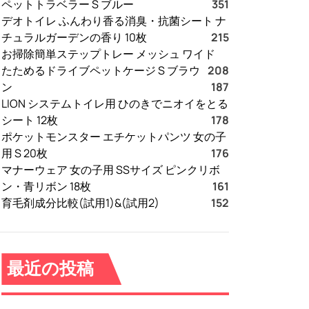
ペットトラベラー S ブルー
351
デオトイレ ふんわり香る消臭・抗菌シート ナ
チュラルガーデンの香り 10枚
215
お掃除簡単ステップトレー メッシュ ワイド
たためるドライブペットケージ S ブラウ
208
ン
187
LION システムトイレ用 ひのきでニオイをとる
シート 12枚
178
ポケットモンスター エチケットパンツ 女の子
用 S 20枚
176
マナーウェア 女の子用 SSサイズ ピンクリボ
ン・青リボン 18枚
161
育毛剤成分比較(試用1)&(試用2)
152
最近の投稿