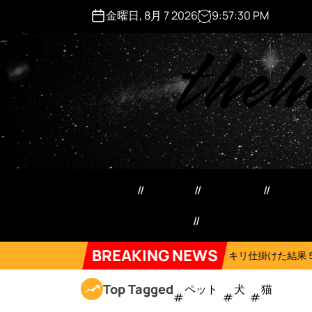
S
金曜日, 8月 7 2026
9
:
57
:
31
PM
k
theh
i
p
t
o
c
o
n
t
e
ペット用品
日用品
犬猫用品
マネ
n
t
特定商取引法記載事項
Forum
BREAKING NEWS
2026年8月6日
ネコにドッキリ仕掛けた結果５選 #猫のいる暮らし #c
Top Tagged
ペット
犬
猫