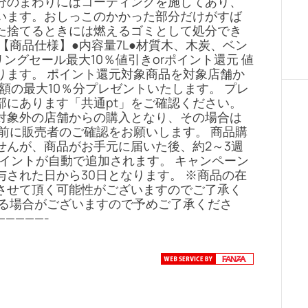
分のまわりにはコーティングを施してあり、
います。おしっこのかかった部分だけがすば
た捨てるときには燃えるゴミとして処分でき
【商品仕様】●内容量7L●材質木、木炭、ベン
プリングセール最大10％値引きorポイント還元 値
ります。 ポイント還元対象商品を対象店舗か
額の最大10％分プレゼントいたします。 プレ
部にあります「共通pt」をご確認ください。
与対象外の店舗からの購入となり、その場合は
前に販売者のご確認をお願いします。 商品購
せんが、商品がお手元に届いた後、約2～3週
イントが自動で追加されます。 キャンペーン
された日から30日となります。 ※商品の在
させて頂く可能性がございますのでご了承く
なる場合がございますので予めご了承くださ
————-