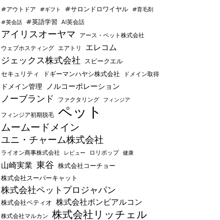
#サロンドロワイヤル
#アウトドア
#ギフト
#育毛剤
#英語学習
AI英会話
#英会話
アイリスオーヤマ
アース・ペット株式会社
エレコム
ウェブホスティング
エアトリ
ジェックス株式会社
スピークエル
セキュリティ
ドギーマンハヤシ株式会社
ドメイン取得
ノルコーポレーション
ドメイン管理
ノーブランド
ファクタリング
フィンジア
ペット
フィンジア初期脱毛
ムームードメイン
ユニ・チャーム株式会社
ライオン商事株式会社
レビュー
ロリポップ
健康
東谷
山崎実業
株式会社コーチョー
株式会社スーパーキャット
株式会社ペットプロジャパン
株式会社ボンビアルコン
株式会社ペティオ
株式会社リッチェル
株式会社マルカン