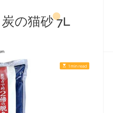
炭の猫砂 7L
com
E
1 min read
s
t
i
m
a
t
e
d
r
e
a