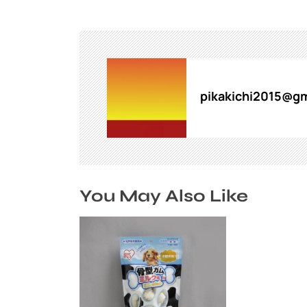
ビ
ゲ
ー
シ
ョ
ン
pikakichi2015@gm
You May Also Like