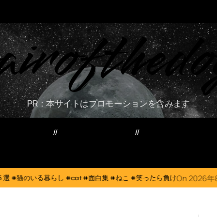
airofthedo
PR：本サイトはプロモーションを含みます
ー・資産・副業
家電・PC・スマホ
TVニューストレン
On
2026年8月6日
at #面白集 #ねこ #笑ったら負け
犬猫は体温調