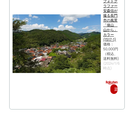
フォトグ
ラファー
安森信が
撮る長門
市の風景
「俵山
山から」
カラー
(1517-1)
価格：
50,000円
（税込、
送料無料)
(2024/1/6
時点)
楽
天
で
購
入