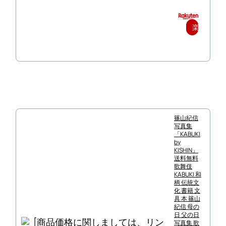
楽
天
で
購
入
篠山紀信
写真集
「KABUKI
by
KISHIN」
送料無料
歌舞伎
KABUKI 和
柄 伝統文
化 書籍 文
具 本 篠山
紀信 母の
日 父の日
写真集 歌