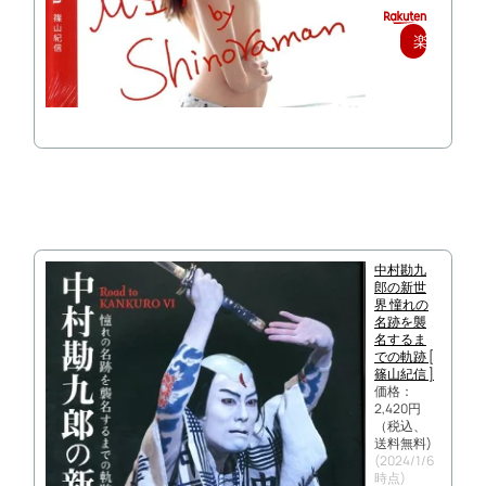
楽
天
で
購
入
中村勘九
郎の新世
界 憧れの
名跡を襲
名するま
での軌跡 [
篠山紀信 ]
価格：
2,420円
（税込、
送料無料)
(2024/1/6
時点)