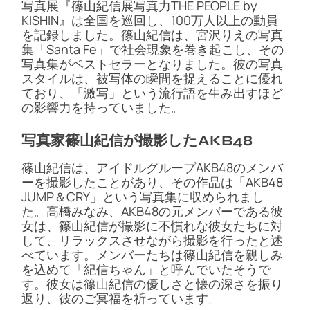
写真展『篠山紀信展写真力THE PEOPLE by
KISHIN』は全国を巡回し、100万人以上の動員
を記録しました。篠山紀信は、宮沢りえの写真
集「Santa Fe」で社会現象を巻き起こし、その
写真集がベストセラーとなりました。彼の写真
スタイルは、被写体の瞬間を捉えることに優れ
ており、「激写」という流行語を生み出すほど
の影響力を持っていました​​​​。
写真家篠山紀信が撮影したAKB48
篠山紀信は、アイドルグループAKB48のメンバ
ーを撮影したことがあり、その作品は「AKB48
JUMP＆CRY」という写真集に収められまし
た。高橋みなみ、AKB48の元メンバーである彼
女は、篠山紀信が撮影に不慣れな彼女たちに対
して、リラックスさせながら撮影を行ったと述
べています。メンバーたちは篠山紀信を親しみ
を込めて「紀信ちゃん」と呼んでいたそうで
す。彼女は篠山紀信の優しさと懐の深さを振り
返り、彼のご冥福を祈っています​​。