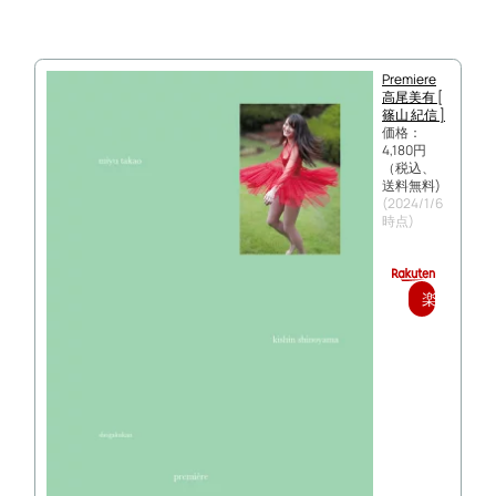
入
Premiere
高尾美有 [
篠山 紀信 ]
価格：
4,180円
（税込、
送料無料)
(2024/1/6
時点)
楽
天
で
購
入