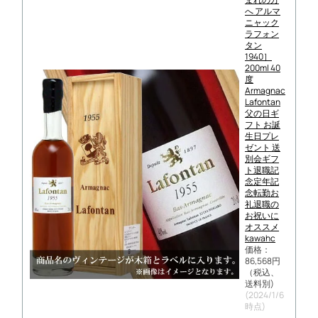
へ アルマ
ニャック
ラフォン
タン
1940］
200ml 40
度
Armagnac
Lafontan
父の日ギ
フト お誕
生日プレ
ゼント 送
別会ギフ
ト退職記
念定年記
念転勤お
礼退職の
お祝いに
オススメ
kawahc
価格：
86,568円
（税込、
送料別)
(2024/1/6
時点)