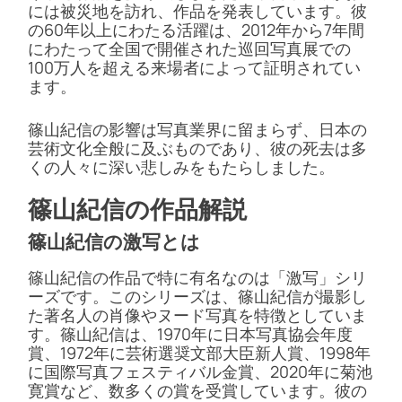
には被災地を訪れ、作品を発表しています。彼
の60年以上にわたる活躍は、2012年から7年間
にわたって全国で開催された巡回写真展での
100万人を超える来場者によって証明されてい
ます。
篠山紀信の影響は写真業界に留まらず、日本の
芸術文化全般に及ぶものであり、彼の死去は多
くの人々に深い悲しみをもたらしました​​​​​​。
篠山紀信の作品解説
篠山紀信の激写とは
篠山紀信の作品で特に有名なのは「激写」シリ
ーズです。このシリーズは、篠山紀信が撮影し
た著名人の肖像やヌード写真を特徴としていま
す。篠山紀信は、1970年に日本写真協会年度
賞、1972年に芸術選奨文部大臣新人賞、1998年
に国際写真フェスティバル金賞、2020年に菊池
寛賞など、数多くの賞を受賞しています。彼の