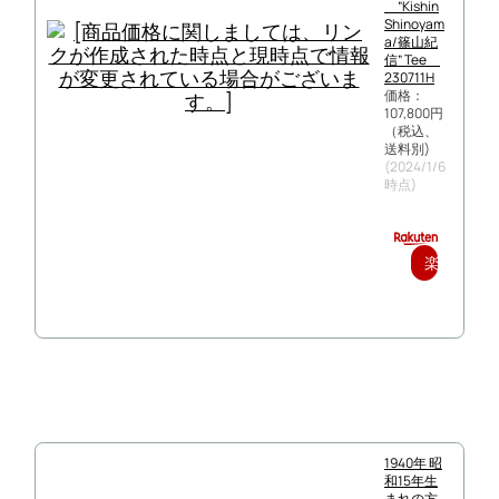
”Kishin
Shinoyam
a/篠山紀
信” Tee
230711H
価格：
107,800円
（税込、
送料別)
(2024/1/6
時点)
楽
天
で
購
入
1940年 昭
和15年生
まれの方