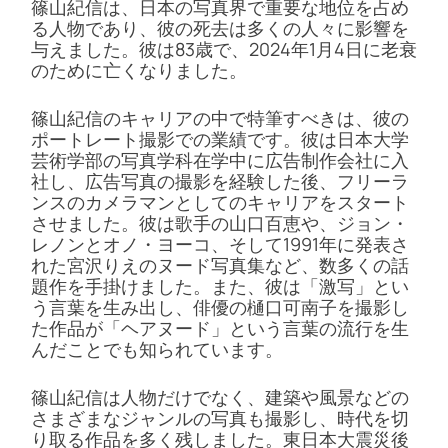
篠山紀信は、日本の写真界で重要な地位を占め
る人物であり、彼の死去は多くの人々に影響を
与えました。彼は83歳で、2024年1月4日に老衰
のために亡くなりました。
篠山紀信のキャリアの中で特筆すべきは、彼の
ポートレート撮影での業績です。彼は日本大学
芸術学部の写真学科在学中に広告制作会社に入
社し、広告写真の撮影を経験した後、フリーラ
ンスのカメラマンとしてのキャリアをスタート
させました。彼は歌手の山口百恵や、ジョン・
レノンとオノ・ヨーコ、そして1991年に発表さ
れた宮沢りえのヌード写真集など、数多くの話
題作を手掛けました。また、彼は「激写」とい
う言葉を生み出し、俳優の樋口可南子を撮影し
た作品が「ヘアヌード」という言葉の流行を生
んだことでも知られています。
篠山紀信は人物だけでなく、建築や風景などの
さまざまなジャンルの写真も撮影し、時代を切
り取る作品を多く残しました。東日本大震災後