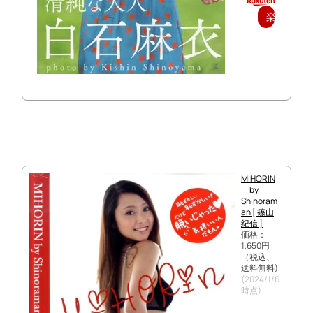
楽
天
で
購
入
MIHORIN
by
Shinoram
an [ 篠山
紀信 ]
価格：
1,650円
（税込、
送料無料)
(2024/1/6
時点)