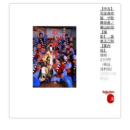
【中古】
完全保存
版 ザ歌
舞伎座／
篠山紀信
【撮
影】，坂
東玉三郎
【案内
役】
価格：
2,117円
（税込、
送料別)
(2024/1/6
時点)
楽
天
で
購