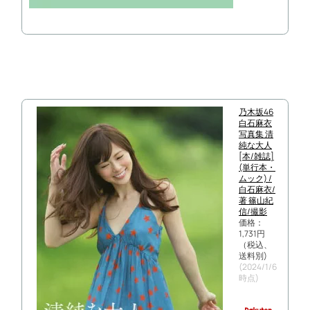
乃木坂46
白石麻衣
写真集 清
純な大人
[本/雑誌]
(単行本・
ムック) /
白石麻衣/
著 篠山紀
信/撮影
価格：
1,731円
（税込、
送料別)
(2024/1/6
時点)