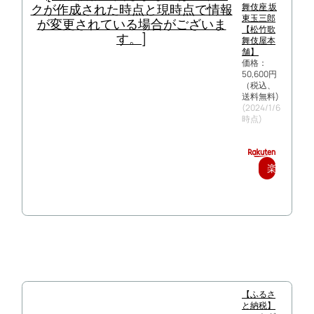
舞伎座 坂
東玉三郎
【松竹歌
舞伎屋本
舗】
価格：
50,600円
（税込、
送料無料)
(2024/1/6
時点)
楽
天
で
購
入
【ふるさ
と納税】