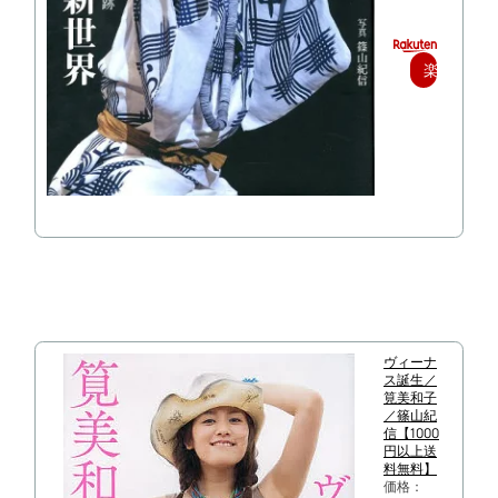
楽
天
で
購
入
ヴィーナ
ス誕生／
筧美和子
／篠山紀
信【1000
円以上送
料無料】
価格：