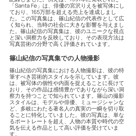
「Santa Fe」は、俳優の宮沢りえを被写体にし
ており、165万部を超える売上を達成しまし
た。この写真集は、篠山紀信の代表作として広
く知られ、当時の社会に大きな影響を与えまし
た。篠山紀信の写真集は、彼のユニークな視点
と深い洞察力を反映しており、その表現方法は
写真芸術の分野で高く評価されています。
篠山紀信の写真集での人物撮影
篠山紀信の写真集における人物撮影は、彼の特
筆すべき芸術的スタイルを示しています。彼
は、被写体の個性や内面を捉えることに長けて
おり、その作品は感情豊かでありながら深い洞
察力を持つことで知られています。篠山の撮影
スタイルは、モデルや俳優、ミュージシャンな
ど、多岐にわたる著名人の真実の一瞬を切り取
ることに特化していました。彼の写真は、単な
るポートレートを超え、人物の本質や時代の空
気を伝える作品として高い評価を受けていま
す。