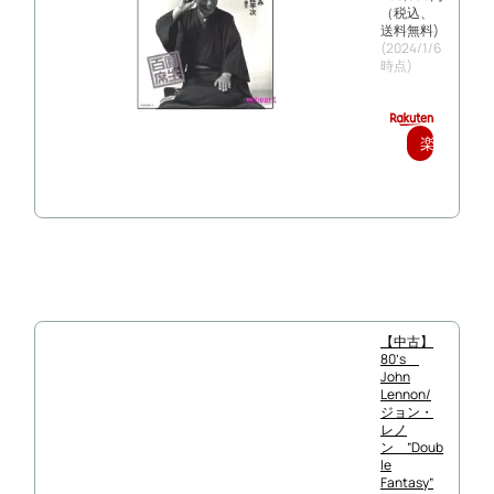
（税込、
送料無料)
(2024/1/6
時点)
楽
天
で
購
入
【中古】
80’s
John
Lennon/
ジョン・
レノ
ン ”Doub
le
Fantasy”