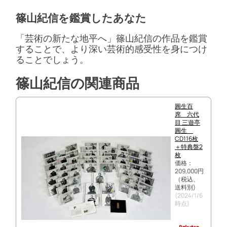
篠山紀信を鑑賞したあなた
「芸術の新たな地平へ」篠山紀信の作品を鑑賞
することで、より深い芸術的感受性を身につけ
ることでしょう。
篠山紀信の関連商品
圓生百
席 六代
目 三遊亭
圓生
CD116枚
＋特典盤2
枚
価格：
209,000円
（税込、
送料別)
(2024/1/6
時点)