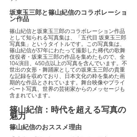
坂東玉三郎と篠山紀信のコラボレーショ
ン作品
篠山紀信と坂東玉三郎のコラボレーション作品
として知られる写真集は、「五代目 坂東玉三郎
写真集」というタイトルです。この写真集は、
篠山紀信が37年にわたって撮影した稀代の歌舞
伎役者・坂東玉三郎の作品を集めたもので、全
104演目、450点以上の写真を含んでいます。不
世出の女形・舞踊家としての坂東玉三郎の貴重
な記録を収めており、日本文化の粋を集めた画
期的な作品とされています。舞台映像やプライ
ベート写真、世界の芸術家からのメッセージも
含まれています​​。
篠山紀信：時代を超える写真の
魅力
篠山紀信のおススメ理由