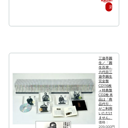
楽
天
で
購
入
三遊亭圓
生／「圓
生百席」
六代目三
遊亭圓生
完全盤
CD116枚
＋特典盤
CD2枚 本
品は「商
品代引」
がご利用
いただけ
ません。
価格：
209,000円