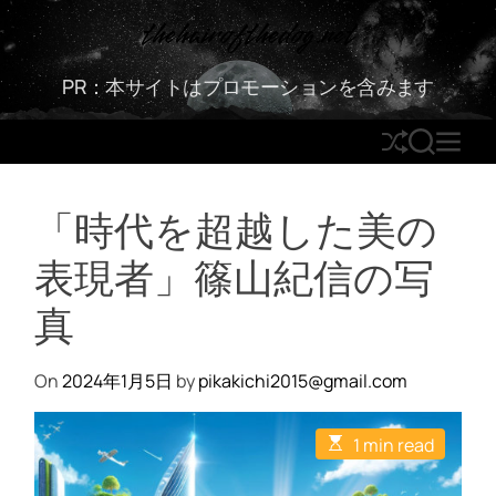
S
thehairofthedog.net
k
i
PR：本サイトはプロモーションを含みます
p
t
S
S
M
o
h
E
E
c
u
A
N
o
「時代を超越した美の
ff
R
U
n
l
C
t
表現者」篠山紀信の写
e
H
e
n
真
t
On
2024年1月5日
by
pikakichi2015@gmail.com
E
1 min read
s
t
i