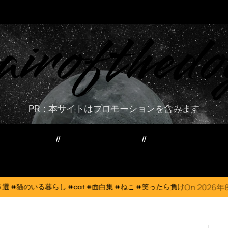
airofthedo
PR：本サイトはプロモーションを含みます
ー・資産・副業
家電・PC・スマホ
TVニューストレン
On
2026年8月6日
cat #面白集 #ねこ #笑ったら負け
犬猫は体温