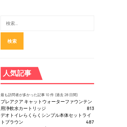
検
索
:
人気記事
最も訪問者が多かった記事 10 件 (過去 28 日間)
プレアクア キャットウォーターファウンテン
用浄軟水カートリッジ
813
デオトイレらくらくシンプル本体セットライ
トブラウン
487