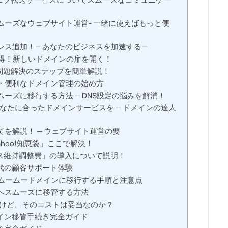
ーズなウェブサイト運営- 一緒に使えばもっと便
ス追加！— あなたのビジネスを加速する—
得！新しいドメインの扉を開く！
問題解決のステップを簡単解説！
・便利なドメイン管理の始め方
ーズに移行する方法 — DNS設定の悩みを解消！
あなたに合ったドメインサービスを — ドメインの達人
を解説！ — ウェブサイト運営の要
hoo!知恵袋」ここで解決！
ス維持調整費」の導入について説明！
代の顧客サポート体験
ムームードメインに移行する手順と注意点
へスムーズに移管する方法
うけど、そのコストは妥当なのか？
イン移管手続き完全ガイド