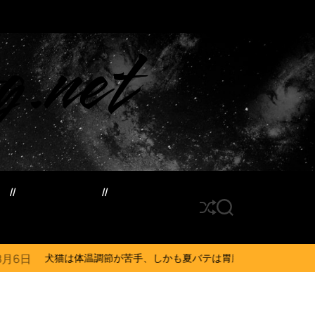
g.net
ド
サイトマップ
S
S
h
E
u
A
ff
R
調節が苦手、しかも夏バテは胃腸に出る…そんなときの対処法とは？ #犬 #
l
C
e
H