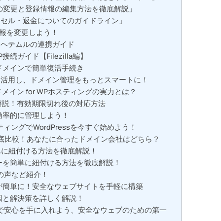
名の変更と登録情報の編集方法を徹底解説」
ンセル・返金についてのガイドライン」
報を変更しよう！
とヘテムルの連携ガイド
ガイド【Filezilla編】
ドメインで簡単復活手続き
を活用し、ドメイン管理をもっとスマートに！
ドメイン for WPホスティングの実力とは？
解説！有効期限切れ後の対応方法
効率的に管理しよう！
ティングでWordPressを今すぐ始めよう！
徹底比較！あなたに合ったドメイン会社はどちら？
単に紐付ける方法を徹底解説！
ーを簡単に紐付ける方法を徹底解説！
の声など紹介！
が簡単に！安全なウェブサイトを手軽に構築
因と解決策を詳しく解説！
で安心を手に入れよう、安全なウェブのための第一