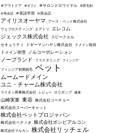
#サロンドロワイヤル
#アウトドア
#ギフト
#育毛剤
#英語学習
AI英会話
#英会話
アイリスオーヤマ
アース・ペット株式会社
エレコム
ウェブホスティング
エアトリ
ジェックス株式会社
スピークエル
セキュリティ
ドギーマンハヤシ株式会社
ドメイン取得
ノルコーポレーション
ドメイン管理
ノーブランド
ファクタリング
フィンジア
ペット
フィンジア初期脱毛
ムームードメイン
ユニ・チャーム株式会社
ライオン商事株式会社
レビュー
ロリポップ
健康
東谷
山崎実業
株式会社コーチョー
株式会社スーパーキャット
株式会社ペットプロジャパン
株式会社ボンビアルコン
株式会社ペティオ
株式会社リッチェル
株式会社マルカン