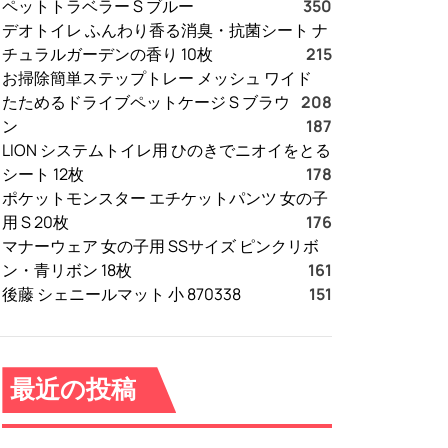
ペットトラベラー S ブルー
350
デオトイレ ふんわり香る消臭・抗菌シート ナ
チュラルガーデンの香り 10枚
215
お掃除簡単ステップトレー メッシュ ワイド
たためるドライブペットケージ S ブラウ
208
ン
187
LION システムトイレ用 ひのきでニオイをとる
シート 12枚
178
ポケットモンスター エチケットパンツ 女の子
用 S 20枚
176
マナーウェア 女の子用 SSサイズ ピンクリボ
ン・青リボン 18枚
161
後藤 シェニールマット 小 870338
151
最近の投稿