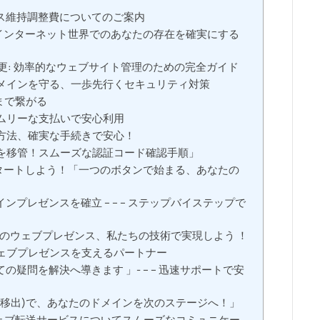
ス維持調整費についてのご案内
 インターネット世界でのあなたの存在を確実にする
更: 効率的なウェブサイト管理のための完全ガイド
メインを守る、一歩先行くセキュリティ対策
まで繋がる
ムリーな支払いで安心利用
方法、確実な手続きで安心！
を移管！スムーズな認証コード確認手順」
タートしよう！「一つのボタンで始まる、あなたの
プレゼンスを確立 – – – ステップバイステップで
あなたのウェブプレゼンス、私たちの技術で実現しよう ！
ェブプレゼンスを支えるパートナー
疑問を解決へ導きます 」- – – 迅速サポートで安
(移出)で、あなたのドメインを次のステージへ！」
ェブ転送サービスについてスムーズなコミュニケー