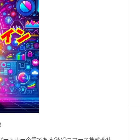
a
t
e
d
r
e
a
d
t
i
m
e
！
パートナー企業であるGMOコマース株式会社