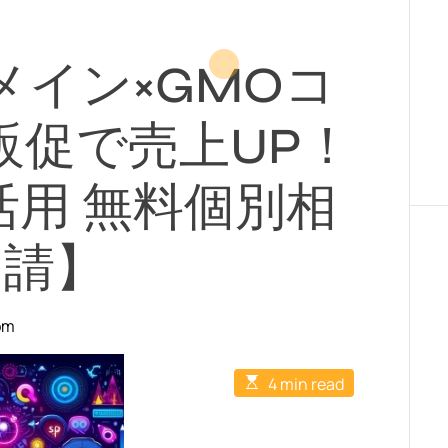
メイン×GMOコ
販促で売上UP！
活用 無料個別相
申請】
om
E
4 min read
s
t
i
m