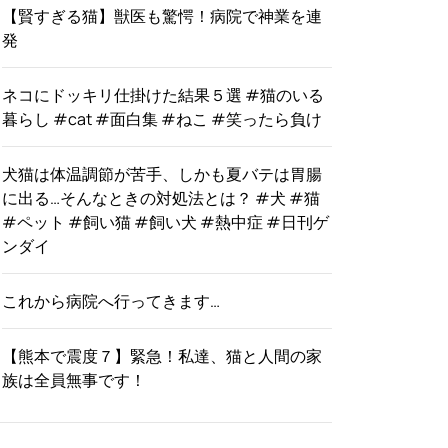
【賢すぎる猫】獣医も驚愕！病院で神業を連
発
ネコにドッキリ仕掛けた結果５選 #猫のいる
暮らし #cat #面白集 #ねこ #笑ったら負け
犬猫は体温調節が苦手、しかも夏バテは胃腸
に出る…そんなときの対処法とは？ #犬 #猫
#ペット #飼い猫 #飼い犬 #熱中症 #日刊ゲ
ンダイ
これから病院へ行ってきます…
【熊本で震度７】緊急！私達、猫と人間の家
族は全員無事です！