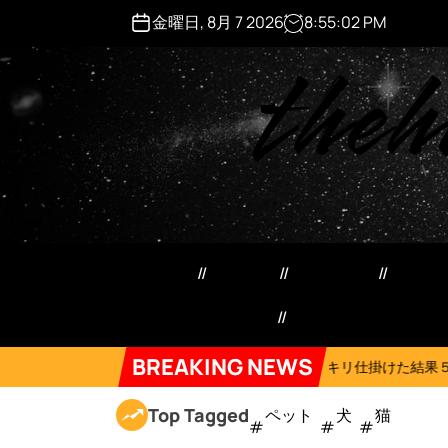
S
金曜日, 8月 7 2026
8
:
55
:
03
PM
k
theh
i
p
t
o
c
o
n
t
e
ペット用品
日用品
犬猫用品
マネ
n
t
特定商取引法記載事項
Forum
BREAKING NEWS
n
2026年8月6日
ネコにドッキリ仕掛けた結果５選 #猫のいる暮らし #
Top Tagged
ペット
犬
猫