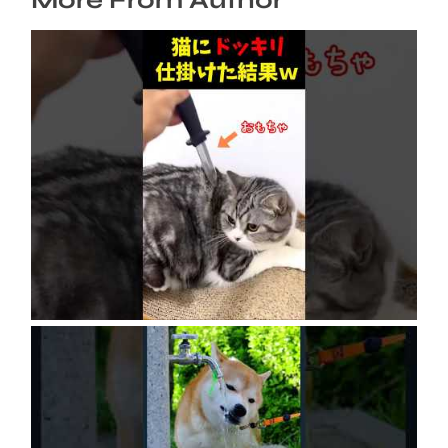
More From Author
ネコにドッキリ仕掛けた結果５選 #猫のいる暮
らし #cat #面白集 #ねこ #笑ったら負け
2026年8月6日