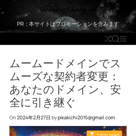
S
thehairofthedog.net
k
i
PR：本サイトはプロモーションを含みます
p
t
S
S
M
o
h
E
E
c
u
A
N
o
ムームードメインでス
ff
R
U
n
l
C
t
ムーズな契約者変更：
e
H
e
n
あなたのドメイン、安
t
全に引き継ぐ
On
2024年2月27日
by
pikakichi2015@gmail.com
E
1 min read