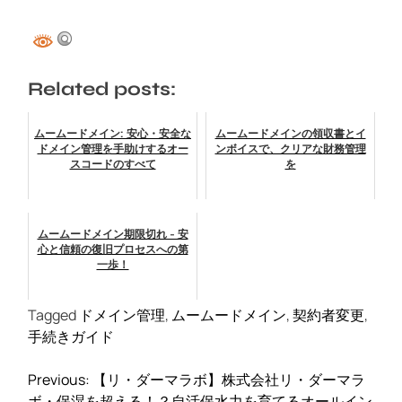
Related posts:
ムームードメイン: 安心・安全な
ムームードメインの領収書とイ
ドメイン管理を手助けするオー
ンボイスで、クリアな財務管理
スコードのすべて
を
ムームードメイン期限切れ - 安
心と信頼の復旧プロセスへの第
一歩！
Tagged
ドメイン管理
,
ムームードメイン
,
契約者変更
,
手続きガイド
投
Previous:
【リ・ダーマラボ】株式会社リ・ダーマラ
稿
ボ・保湿を超える！？自活保水力を育てるオールイン