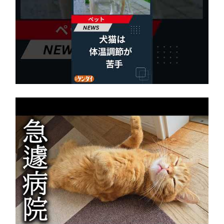
犬猫は体温調節が苦手、しかも夏バテは胃腸に
出る…そんなときの対処法とは？ #犬 #猫 #ペ
ット #飼い猫 #飼い犬 #熱中症 #日刊ゲンダイ
2026年8月6日
これから病院へ行ってきます…
2026年8月6日