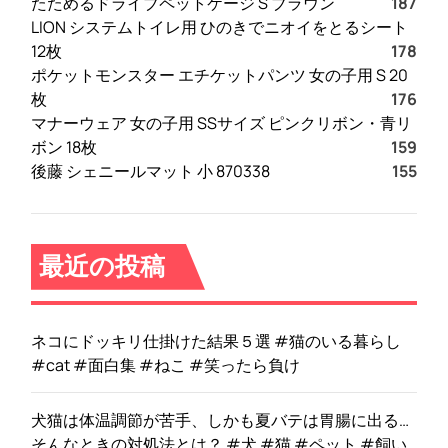
たためるドライブペットケージ S ブラウン
187
LION システムトイレ用 ひのきでニオイをとるシート
12枚
178
ポケットモンスター エチケットパンツ 女の子用 S 20
枚
176
マナーウェア 女の子用 SSサイズ ピンクリボン・青リ
ボン 18枚
159
後藤 シェニールマット 小 870338
155
最近の投稿
ネコにドッキリ仕掛けた結果５選 #猫のいる暮らし
#cat #面白集 #ねこ #笑ったら負け
犬猫は体温調節が苦手、しかも夏バテは胃腸に出る…
そんなときの対処法とは？ #犬 #猫 #ペット #飼い