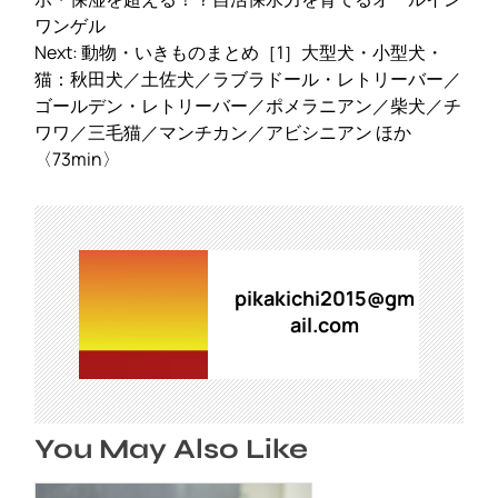
ナ
ワンゲル
ビ
Next:
動物・いきものまとめ［1］大型犬・小型犬・
ゲ
猫：秋田犬／土佐犬／ラブラドール・レトリーバー／
ー
ゴールデン・レトリーバー／ポメラニアン／柴犬／チ
シ
ワワ／三毛猫／マンチカン／アビシニアン ほか
ョ
〈73min〉
ン
pikakichi2015@gm
ail.com
You May Also Like