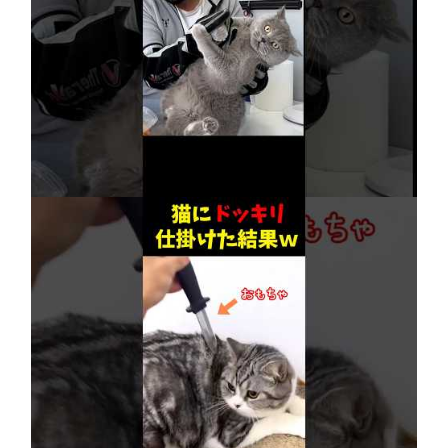
【賢すぎる猫】獣医も驚愕！病院で神業を連発
2026年8月6日
ネコにドッキリ仕掛けた結果５選 #猫のいる暮
らし #cat #面白集 #ねこ #笑ったら負け
2026年8月6日