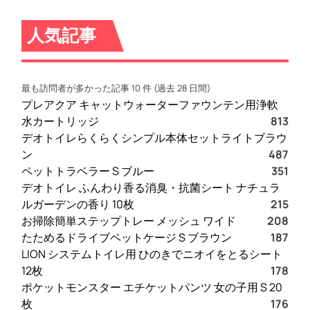
人気記事
最も訪問者が多かった記事 10 件 (過去 28 日間)
プレアクア キャットウォーターファウンテン用浄軟
水カートリッジ
813
デオトイレらくらくシンプル本体セットライトブラウ
ン
487
ペットトラベラー S ブルー
351
デオトイレ ふんわり香る消臭・抗菌シート ナチュラ
ルガーデンの香り 10枚
215
お掃除簡単ステップトレー メッシュ ワイド
208
たためるドライブペットケージ S ブラウン
187
LION システムトイレ用 ひのきでニオイをとるシート
12枚
178
ポケットモンスター エチケットパンツ 女の子用 S 20
枚
176