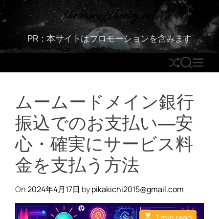
S
thehairofthedog.net
k
i
PR：本サイトはプロモーションを含みます
p
t
S
S
M
o
h
E
E
c
u
A
N
o
ムームードメイン銀行
ff
R
U
n
l
C
t
振込でのお支払い―安
e
H
e
n
心・確実にサービス料
t
金を支払う方法
On
2024年4月17日
by
pikakichi2015@gmail.com
E
1 min read