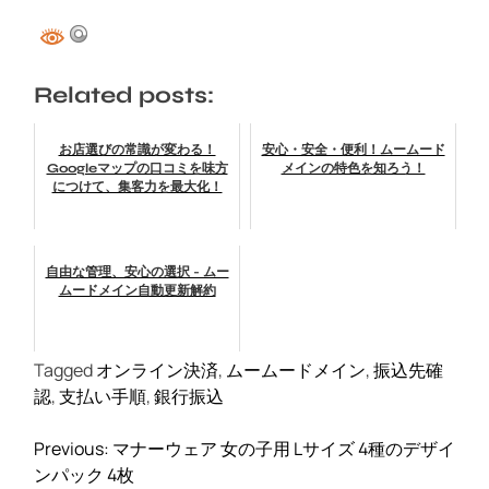
Related posts:
お店選びの常識が変わる！
安心・安全・便利！ムームード
Googleマップの口コミを味方
メインの特色を知ろう！
につけて、集客力を最大化！
自由な管理、安心の選択 - ムー
ムードメイン自動更新解約
Tagged
オンライン決済
,
ムームードメイン
,
振込先確
認
,
支払い手順
,
銀行振込
投
Previous:
マナーウェア 女の子用 Lサイズ 4種のデザイ
稿
ンパック 4枚