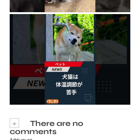
犬猫は体温調節が苦手、しかも夏バテは胃腸に
出る…そんなときの対処法とは？ #犬 #猫 #ペ
ット #飼い猫 #飼い犬 #熱中症 #日刊ゲンダイ
2026年8月6日
+
There are no
comments