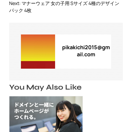
ナ
Next:
マナーウェア 女の子用 Sサイズ 4種のデザイン
ビ
パック 4枚
ゲ
ー
シ
ョ
ン
pikakichi2015@gm
ail.com
You May Also Like