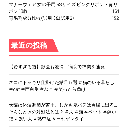
マナーウェア 女の子用 SSサイズ ピンクリボン・青リ
ボン 18枚
161
育毛剤成分比較(試用1)&(試用2)
152
最近の投稿
【賢すぎる猫】獣医も驚愕！病院で神業を連発
ネコにドッキリ仕掛けた結果５選 #猫のいる暮らし
#cat #面白集 #ねこ #笑ったら負け
犬猫は体温調節が苦手、しかも夏バテは胃腸に出る…
そんなときの対処法とは？ #犬 #猫 #ペット #飼い
猫 #飼い犬 #熱中症 #日刊ゲンダイ