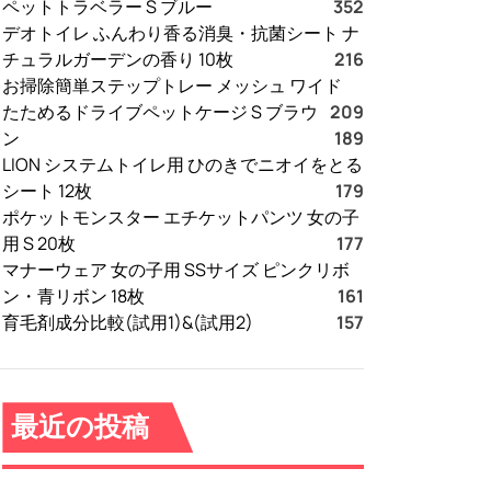
ペットトラベラー S ブルー
352
デオトイレ ふんわり香る消臭・抗菌シート ナ
チュラルガーデンの香り 10枚
216
お掃除簡単ステップトレー メッシュ ワイド
たためるドライブペットケージ S ブラウ
209
ン
189
LION システムトイレ用 ひのきでニオイをとる
シート 12枚
179
ポケットモンスター エチケットパンツ 女の子
用 S 20枚
177
マナーウェア 女の子用 SSサイズ ピンクリボ
ン・青リボン 18枚
161
育毛剤成分比較(試用1)&(試用2)
157
最近の投稿