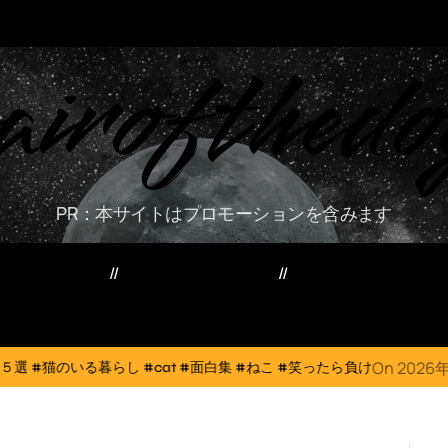
airofthedo
PR：本サイトはプロモーションを含みます
ー・資産・副業
家電・PC・スマホ
TVニューストレン
On
2026年8月6日
at #面白集 #ねこ #笑ったら負け
犬猫は体温