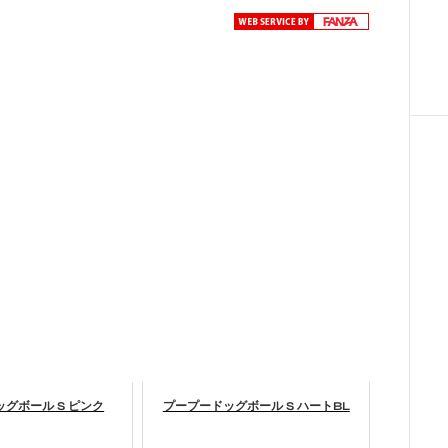
グボール S ピンク
プープードッグボール S ハートBL