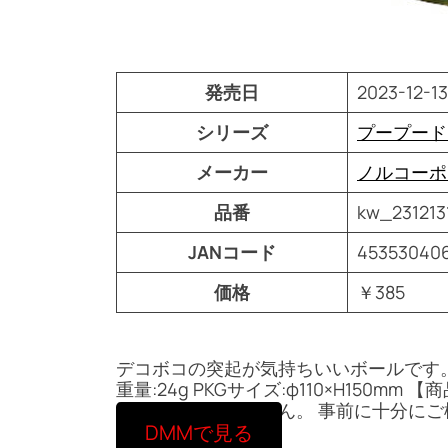
発売日
2023-12-13
シリーズ
プープード
メーカー
ノルコーポ
品番
kw_231213
JANコード
45353040
価格
￥385
デコボコの突起が気持ちいいボールです
重量:24g PKGサイズ:φ110×H150m
則、承っておりません。 事前に十分に
DMMで見る