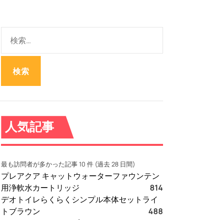
検
索
:
人気記事
最も訪問者が多かった記事 10 件 (過去 28 日間)
プレアクア キャットウォーターファウンテン
用浄軟水カートリッジ
814
デオトイレらくらくシンプル本体セットライ
トブラウン
488