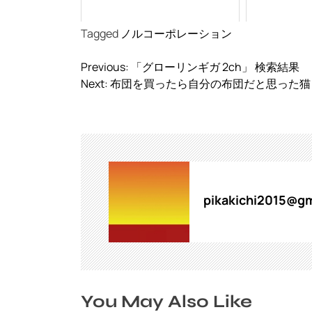
Tagged
ノルコーポレーション
投
Previous:
「グローリンギガ 2ch」 検索結果
稿
Next:
布団を買ったら自分の布団だと思った猫
ナ
ビ
ゲ
ー
シ
ョ
ン
pikakichi2015@gm
You May Also Like