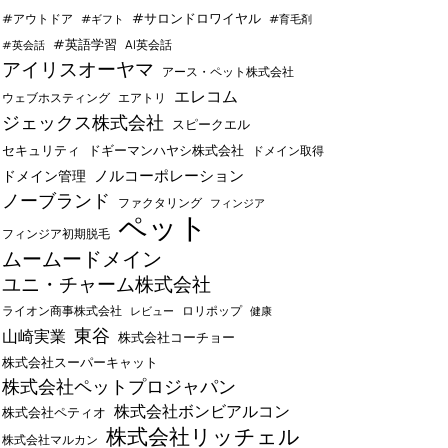
#サロンドロワイヤル
#アウトドア
#ギフト
#育毛剤
#英語学習
AI英会話
#英会話
アイリスオーヤマ
アース・ペット株式会社
エレコム
ウェブホスティング
エアトリ
ジェックス株式会社
スピークエル
セキュリティ
ドギーマンハヤシ株式会社
ドメイン取得
ノルコーポレーション
ドメイン管理
ノーブランド
ファクタリング
フィンジア
ペット
フィンジア初期脱毛
ムームードメイン
ユニ・チャーム株式会社
ライオン商事株式会社
レビュー
ロリポップ
健康
東谷
山崎実業
株式会社コーチョー
株式会社スーパーキャット
株式会社ペットプロジャパン
株式会社ボンビアルコン
株式会社ペティオ
株式会社リッチェル
株式会社マルカン