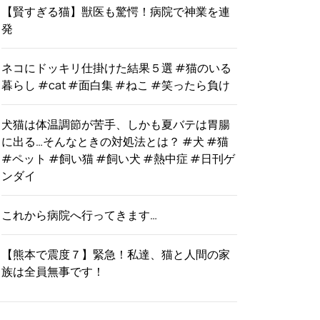
【賢すぎる猫】獣医も驚愕！病院で神業を連
発
ネコにドッキリ仕掛けた結果５選 #猫のいる
暮らし #cat #面白集 #ねこ #笑ったら負け
犬猫は体温調節が苦手、しかも夏バテは胃腸
に出る…そんなときの対処法とは？ #犬 #猫
#ペット #飼い猫 #飼い犬 #熱中症 #日刊ゲ
ンダイ
これから病院へ行ってきます…
【熊本で震度７】緊急！私達、猫と人間の家
族は全員無事です！