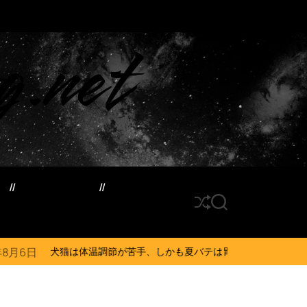
g.net
ド
サイトマップ
S
S
h
E
u
A
ff
R
調節が苦手、しかも夏バテは胃腸に出る…そんなときの対処法とは？ #犬 #
l
C
e
H