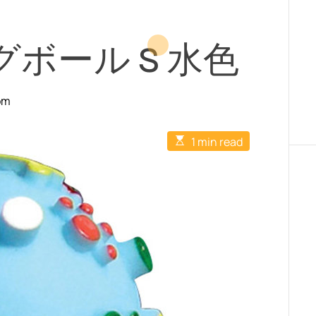
ボール S 水色
om
E
1 min read
s
t
i
m
a
t
e
d
r
e
a
d
t
i
m