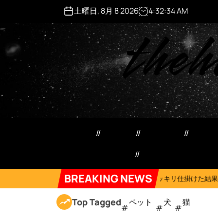
S
土曜日, 8月 8 2026
4
:
32
:
35
AM
k
theh
i
p
t
o
c
o
n
t
e
ペット用品
日用品
犬猫用品
マネ
n
t
特定商取引法記載事項
Forum
BREAKING NEWS
2026年8月6日
ネコにドッキリ仕掛けた結果５選 #猫のいる暮らし #c
Top Tagged
ペット
犬
猫