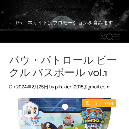
S
thehairofthedog.net
k
i
PR：本サイトはプロモーションを含みます
p
t
S
S
M
o
h
E
E
c
u
A
N
o
パウ・パトロール ビー
ff
R
U
n
l
C
t
クル バスボール vol.1
e
H
e
n
t
On
2024年2月25日
by
pikakichi2015@gmail.com
E
1 min read
s
t
i
m
a