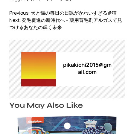
投
Previous:
犬と猫の毎日の日課がかわいすぎる#猫
稿
Next:
発毛促進の新時代へ – 薬用育毛剤アルガスで見
ナ
つけるあなたの輝く未来
ビ
ゲ
ー
シ
ョ
pikakichi2015@gm
ン
ail.com
You May Also Like