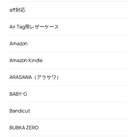
aff対応
Air Tag用レザーケース
Amazon
Amazon Kindle
ARASAWA（アラサワ）
BABY-G
Bandicut
BUBKA ZERO