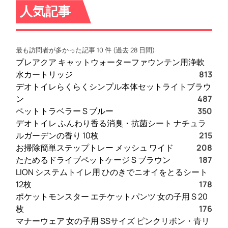
人気記事
最も訪問者が多かった記事 10 件 (過去 28 日間)
プレアクア キャットウォーターファウンテン用浄軟
水カートリッジ
813
デオトイレらくらくシンプル本体セットライトブラウ
ン
487
ペットトラベラー S ブルー
350
デオトイレ ふんわり香る消臭・抗菌シート ナチュラ
ルガーデンの香り 10枚
215
お掃除簡単ステップトレー メッシュ ワイド
208
たためるドライブペットケージ S ブラウン
187
LION システムトイレ用 ひのきでニオイをとるシート
12枚
178
ポケットモンスター エチケットパンツ 女の子用 S 20
枚
176
マナーウェア 女の子用 SSサイズ ピンクリボン・青リ