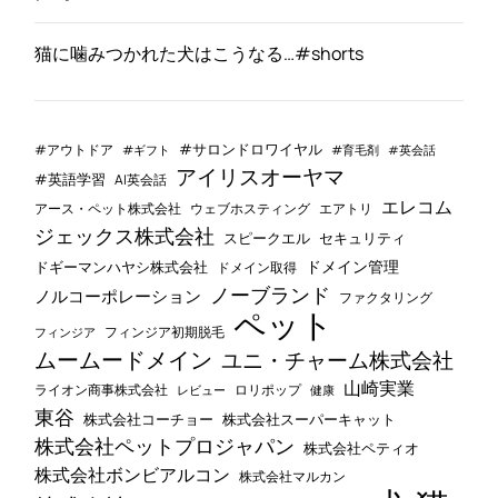
猫に噛みつかれた犬はこうなる…#shorts
#サロンドロワイヤル
#アウトドア
#ギフト
#育毛剤
#英会話
アイリスオーヤマ
#英語学習
AI英会話
エレコム
ウェブホスティング
エアトリ
アース・ペット株式会社
ジェックス株式会社
セキュリティ
スピークエル
ドメイン管理
ドギーマンハヤシ株式会社
ドメイン取得
ノーブランド
ノルコーポレーション
ファクタリング
ペット
フィンジア初期脱毛
フィンジア
ムームードメイン
ユニ・チャーム株式会社
山崎実業
ライオン商事株式会社
レビュー
ロリポップ
健康
東谷
株式会社コーチョー
株式会社スーパーキャット
株式会社ペットプロジャパン
株式会社ペティオ
株式会社ボンビアルコン
株式会社マルカン