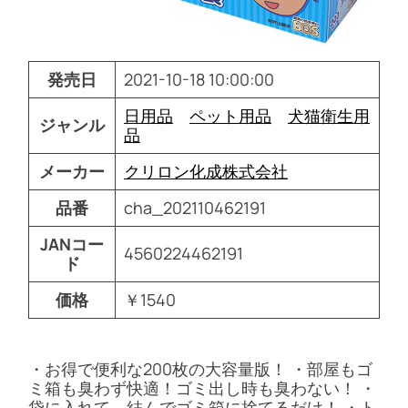
発売日
2021-10-18 10:00:00
日用品
ペット用品
犬猫衛生用
ジャンル
品
メーカー
クリロン化成株式会社
品番
cha_202110462191
JANコー
4560224462191
ド
価格
￥1540
・お得で便利な200枚の大容量版！ ・部屋もゴ
ミ箱も臭わず快適！ゴミ出し時も臭わない！ ・
袋に入れて、結んでゴミ箱に捨てるだけ！ ・ト