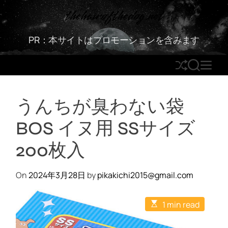
S
thehairofthedog.net
k
i
PR：本サイトはプロモーションを含みます
p
t
S
S
M
o
h
E
E
c
u
A
N
o
うんちが臭わない袋
ff
R
U
n
l
C
t
BOS イヌ用 SSサイズ
e
H
e
n
200枚入
t
On
2024年3月28日
by
pikakichi2015@gmail.com
E
1 min read
s
t
i