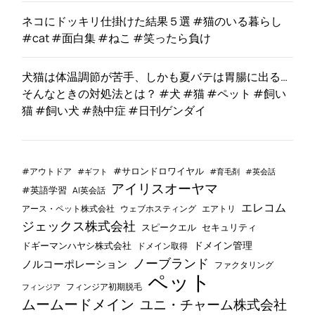
ネコにドッキリ仕掛けた結果５選 #猫のいる暮らし
#cat #面白集 #ねこ #笑ったら負け
犬猫は体温調節が苦手、しかも夏バテは胃腸に出る…
そんなときの対処法とは？ #犬 #猫 #ペット #飼い
猫 #飼い犬 #熱中症 #日刊ゲンダイ
#サロンドロワイヤル
#アウトドア
#ギフト
#育毛剤
#英会話
アイリスオーヤマ
#英語学習
AI英会話
エレコム
ウェブホスティング
エアトリ
アース・ペット株式会社
ジェックス株式会社
セキュリティ
スピークエル
ドメイン管理
ドギーマンハヤシ株式会社
ドメイン取得
ノーブランド
ノルコーポレーション
ファクタリング
ペット
フィンジア初期脱毛
フィンジア
ムームードメイン
ユニ・チャーム株式会社