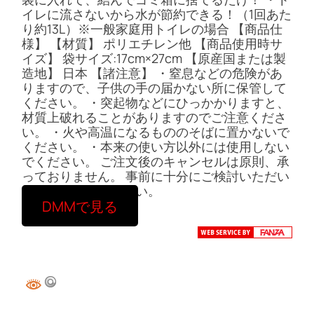
イレに流さないから水が節約できる！（1回あた
り約13L）※一般家庭用トイレの場合 【商品仕
様】 【材質】 ポリエチレン他 【商品使用時サ
イズ】 袋サイズ:17cm×27cm 【原産国または製
造地】 日本 【諸注意】 ・窒息などの危険があ
りますので、子供の手の届かない所に保管して
ください。 ・突起物などにひっかかりますと、
材質上破れることがありますのでご注意くださ
い。 ・火や高温になるもののそばに置かないで
ください。 ・本来の使い方以外には使用しない
でください。 ご注文後のキャンセルは原則、承
っておりません。 事前に十分にご検討いただい
た上でご注文ください。
DMMで見る