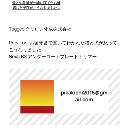
犬と先住猫が一緒に寝てたら嫉
妬した子猫がこうなりました...
Tagged
クリロン化成株式会社
投
Previous:
お留守番で置いて行かれた猫と犬が怒って
稿
こうなりました…
ナ
Next:
BS アンダーコートブレードトリマー
ビ
ゲ
ー
シ
ョ
pikakichi2015@gm
ン
ail.com