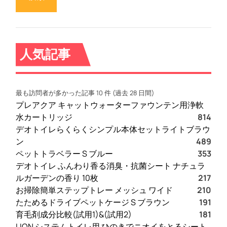
人気記事
最も訪問者が多かった記事 10 件 (過去 28 日間)
プレアクア キャットウォーターファウンテン用浄軟
水カートリッジ
814
デオトイレらくらくシンプル本体セットライトブラウ
ン
489
ペットトラベラー S ブルー
353
デオトイレ ふんわり香る消臭・抗菌シート ナチュラ
ルガーデンの香り 10枚
217
お掃除簡単ステップトレー メッシュ ワイド
210
たためるドライブペットケージ S ブラウン
191
育毛剤成分比較(試用1)&(試用2)
181
LION システムトイレ用 ひのきでニオイをとるシート