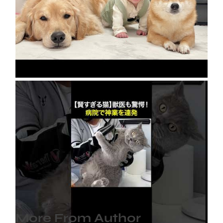
急成長の裏には豆柴とゴールデンレトリバーの
協力がありました…
2026年8月8日
【賢すぎる猫】獣医も驚愕！病院で神業を連発
2026年8月6日
More From Author