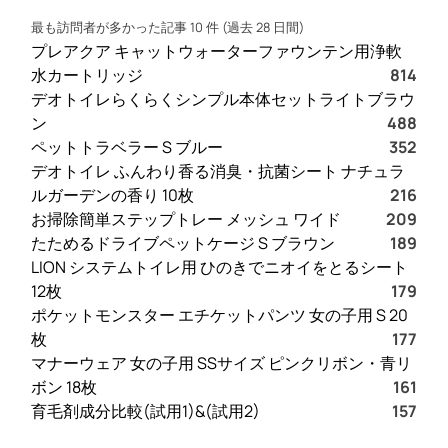
最も訪問者が多かった記事 10 件 (過去 28 日間)
プレアクア キャットウォーターファウンテン用浄軟
水カートリッジ
814
デオトイレらくらくシンプル本体セットライトブラウ
ン
488
ペットトラベラー S ブルー
352
デオトイレ ふんわり香る消臭・抗菌シート ナチュラ
ルガーデンの香り 10枚
216
お掃除簡単ステップトレー メッシュ ワイド
209
たためるドライブペットケージ S ブラウン
189
LION システムトイレ用 ひのきでニオイをとるシート
12枚
179
ポケットモンスター エチケットパンツ 女の子用 S 20
枚
177
マナーウェア 女の子用 SSサイズ ピンクリボン・青リ
ボン 18枚
161
育毛剤成分比較(試用1)&(試用2)
157