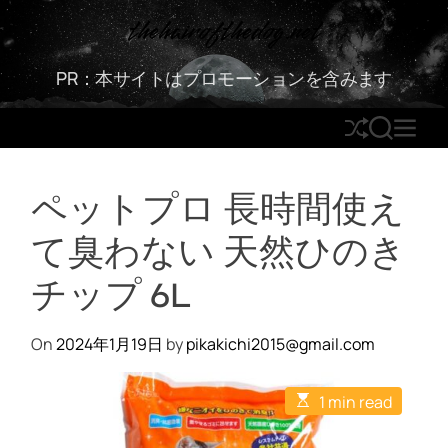
S
thehairofthedog.net
k
i
PR：本サイトはプロモーションを含みます
p
t
S
S
M
o
h
E
E
c
u
A
N
o
ペットプロ 長時間使え
ff
R
U
n
l
C
t
て臭わない 天然ひのき
e
H
e
n
チップ 6L
t
On
2024年1月19日
by
pikakichi2015@gmail.com
E
1 min read
s
t
i