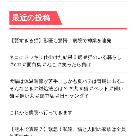
最近の投稿
【賢すぎる猫】獣医も驚愕！病院で神業を連発
ネコにドッキリ仕掛けた結果５選 #猫のいる暮らし
#cat #面白集 #ねこ #笑ったら負け
犬猫は体温調節が苦手、しかも夏バテは胃腸に出る…
そんなときの対処法とは？ #犬 #猫 #ペット #飼い
猫 #飼い犬 #熱中症 #日刊ゲンダイ
これから病院へ行ってきます…
【熊本で震度７】緊急！私達、猫と人間の家族は全員