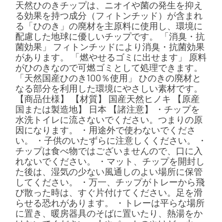
天然ひのきチップは、ニオイや菌の発生を抑え
る効果を持つ成分（フィトンチッド）が含まれ
る「ひのき」の廃材を主原料に使用し、環境に
配慮した地球に優しいチップです。 「消臭・抗
菌効果」 フィトンチッドにより消臭・抗菌効果
があります。 「燃やせるゴミに出せます」 原料
がひのきなので可燃ゴミとして処理できます。
「天然国産ひのき100％使用」 ひのきの廃材と
なる部分を利用した環境にやさしい素材です。
【商品仕様】 【材質】 国産天然ヒノキ 【原産
国または製造地】 日本 【諸注意】 ・チップを
水洗トイレに流さないでください。つまりの原
因になります。 ・用途外で使わないでくださ
い。 ・子供のいたずらに注意しくください。 ・
チップは食べ物ではございませんので、口に入
れないでください。 ・マット、チップを開封し
た後は、湿気の少ない風通しのよい場所に保管
してください。 ・万一、チップがトレーから飛
び散った時は、すぐ片付けてください。足を滑
らせる恐れがあります。 ・トレーは平らな場所
に置き、暖房器具のそばに置いたり、熱湯をか