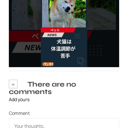
犬猫は体温調節が苦手、しかも夏バテは胃腸に
出る…そんなときの対処法とは？ #犬 #猫 #ペ
ット #飼い猫 #飼い犬 #熱中症 #日刊ゲンダイ
2026年8月6日
+
There are no
comments
Add yours
Comment