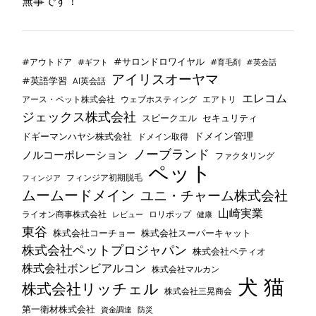
無事です！
#サロンドロワイヤル
#アウトドア
#ギフト
#育毛剤
#英会話
アイリスオーヤマ
#英語学習
AI英会話
エレコム
ウェブホスティング
エアトリ
アース・ペット株式会社
ジェックス株式会社
セキュリティ
スピークエル
ドメイン管理
ドギーマンハヤシ株式会社
ドメイン取得
ノーブランド
ノルコーポレーション
ファクタリング
ペット
フィンジア初期脱毛
フィンジア
ムームードメイン
ユニ・チャーム株式会社
山崎実業
ライオン商事株式会社
レビュー
ロリポップ
健康
東谷
株式会社コーチョー
株式会社スーパーキャット
株式会社ペットプロジャパン
株式会社ペティオ
株式会社ボンビアルコン
株式会社マルカン
犬
猫
株式会社リッチェル
株式会社三晃商会
第一衛材株式会社
資金調達
防災