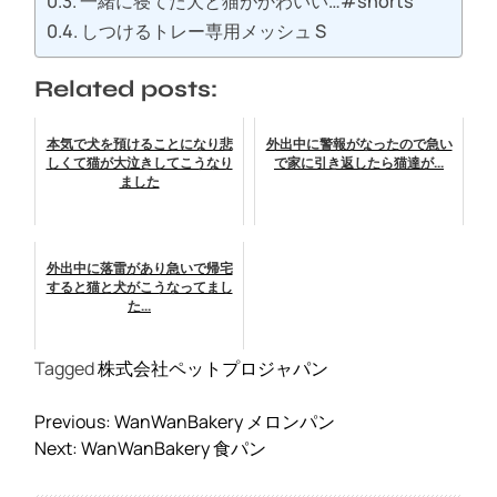
一緒に寝てた犬と猫がかわいい…#shorts
しつけるトレー専用メッシュ S
Related posts:
本気で犬を預けることになり悲
外出中に警報がなったので急い
しくて猫が大泣きしてこうなり
で家に引き返したら猫達が...
ました
外出中に落雷があり急いで帰宅
すると猫と犬がこうなってまし
た...
Tagged
株式会社ペットプロジャパン
投
Previous:
WanWanBakery メロンパン
稿
Next:
WanWanBakery 食パン
ナ