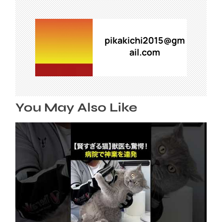
ビ
ゲ
ー
シ
pikakichi2015@gm
ョ
ail.com
ン
You May Also Like
【賢すぎる猫】獣医も驚愕！病院で神業を連発