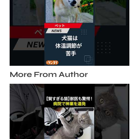
犬猫は体温調節が苦手、しかも夏バテは胃腸に
出る…そんなときの対処法とは？ #犬 #猫 #ペ
ット #飼い猫 #飼い犬 #熱中症 #日刊ゲンダイ
2026年8月6日
More From Author