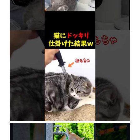
【賢すぎる猫】獣医も驚愕！病院で神業を連発
2026年8月6日
ネコにドッキリ仕掛けた結果５選 #猫のいる暮
らし #cat #面白集 #ねこ #笑ったら負け
2026年8月6日