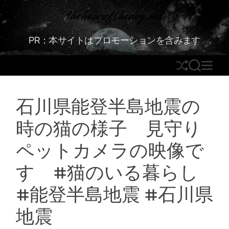
S
thehairofthedog.net
k
i
PR：本サイトはプロモーションを含みます
p
t
S
S
M
o
h
E
E
c
u
A
N
o
石川県能登半島地震の
ff
R
U
n
l
C
t
時の猫の様子 見守り
e
H
e
n
ペットカメラの映像で
t
す #猫のいる暮らし
#能登半島地震 #石川県
地震