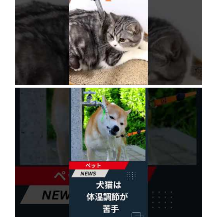
ネコにドッキリ仕掛けた結果５選 #猫のいる暮
らし #cat #面白集 #ねこ #笑ったら負け
2026年8月6日
犬猫は体温調節が苦手、しかも夏バテは胃腸に
出る…そんなときの対処法とは？ #犬 #猫 #ペ
ット #飼い猫 #飼い犬 #熱中症 #日刊ゲンダイ
2026年8月6日