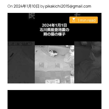
On
2024年1月10日
by
pikakichi2015@gmail.com
E
1 min read
s
t
i
m
a
t
e
d
r
e
a
d
t
i
m
e