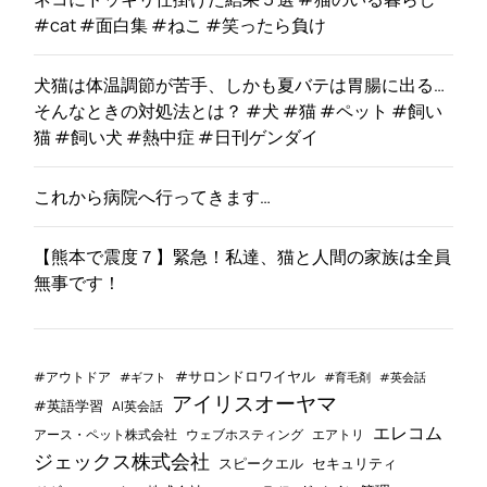
#cat #面白集 #ねこ #笑ったら負け
犬猫は体温調節が苦手、しかも夏バテは胃腸に出る…
そんなときの対処法とは？ #犬 #猫 #ペット #飼い
猫 #飼い犬 #熱中症 #日刊ゲンダイ
これから病院へ行ってきます…
【熊本で震度７】緊急！私達、猫と人間の家族は全員
無事です！
#サロンドロワイヤル
#アウトドア
#ギフト
#育毛剤
#英会話
アイリスオーヤマ
#英語学習
AI英会話
エレコム
ウェブホスティング
エアトリ
アース・ペット株式会社
ジェックス株式会社
セキュリティ
スピークエル