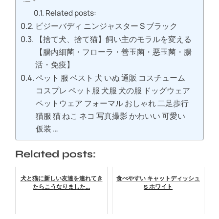
Related posts:
ビジーバディ ニンジャスター S ブラック
【捨て犬、捨て猫】飼い主のモラルを変える
【腸内細菌・フローラ・善玉菌・悪玉菌・腸
活・免疫】
ペット 服 ベスト 犬 いぬ 通販 コスチューム
コスプレ ペット服 犬服 犬の服 ドッグウェア
ペットウェア フォーマル おしゃれ 二足歩行
猫服 猫 ねこ ネコ 写真撮影 かわいい 可愛い
仮装 …
Related posts:
犬と猫に新しい友達を連れてき
食べやすい キャットディッシュ
たらこうなりました...
S ホワイト