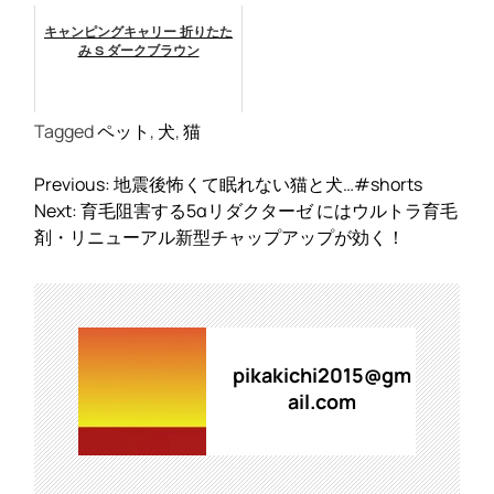
キャンピングキャリー 折りたた
み S ダークブラウン
Tagged
ペット
,
犬
,
猫
投
Previous:
地震後怖くて眠れない猫と犬…#shorts
稿
Next:
育毛阻害する5αリダクターゼ にはウルトラ育毛
ナ
剤・リニューアル新型チャップアップが効く！
ビ
ゲ
ー
シ
ョ
pikakichi2015@gm
ン
ail.com