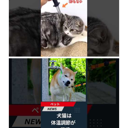
ネコにドッキリ仕掛けた結果５選 #猫のいる暮
らし #cat #面白集 #ねこ #笑ったら負け
2026年8月6日
犬猫は体温調節が苦手、しかも夏バテは胃腸に
出る…そんなときの対処法とは？ #犬 #猫 #ペ
ット #飼い猫 #飼い犬 #熱中症 #日刊ゲンダイ