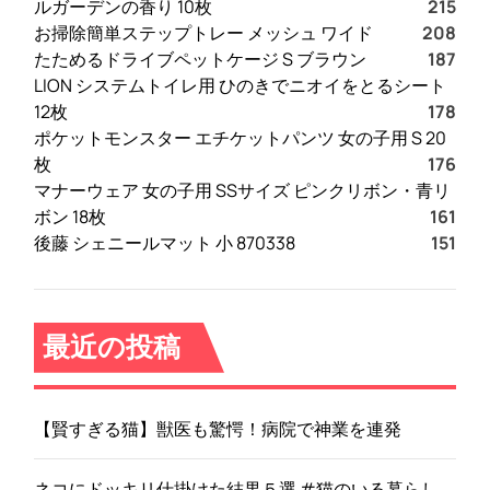
ルガーデンの香り 10枚
215
お掃除簡単ステップトレー メッシュ ワイド
208
たためるドライブペットケージ S ブラウン
187
LION システムトイレ用 ひのきでニオイをとるシート
12枚
178
ポケットモンスター エチケットパンツ 女の子用 S 20
枚
176
マナーウェア 女の子用 SSサイズ ピンクリボン・青リ
ボン 18枚
161
後藤 シェニールマット 小 870338
151
最近の投稿
【賢すぎる猫】獣医も驚愕！病院で神業を連発
ネコにドッキリ仕掛けた結果５選 #猫のいる暮らし