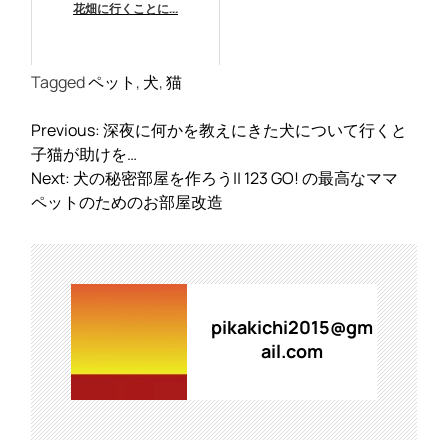
花畑に行くことに...
Tagged
ペット
,
犬
,
猫
投
Previous:
深夜に何かを教えにきた犬について行くと
稿
子猫が助けを…
ナ
Next:
犬の秘密部屋を作ろう|| 123 GO! の最高なママ
ビ
ペットのためのお部屋改造
ゲ
ー
シ
ョ
ン
pikakichi2015@gm
ail.com