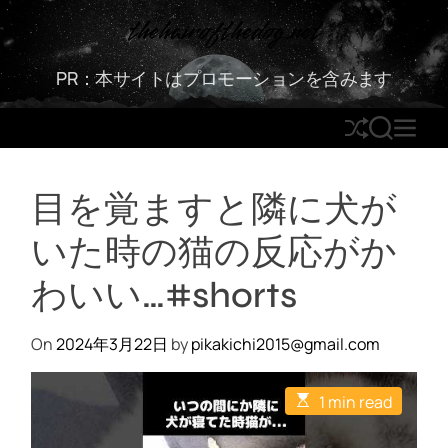
S
thehairofthedog.net
k
i
PR：本サイトはプロモーションを含みます
p
t
S
S
M
o
h
E
E
c
u
A
N
o
目を覚ますと隣に犬が
ff
R
U
n
l
C
t
いた時の猫の反応がか
e
H
e
n
わいい…#shorts
t
On
2024年3月22日
by
pikakichi2015@gmail.com
E
1 min read
s
t
i