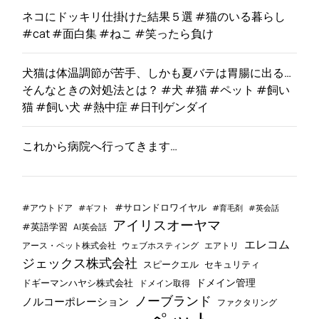
ネコにドッキリ仕掛けた結果５選 #猫のいる暮らし
#cat #面白集 #ねこ #笑ったら負け
犬猫は体温調節が苦手、しかも夏バテは胃腸に出る…
そんなときの対処法とは？ #犬 #猫 #ペット #飼い
猫 #飼い犬 #熱中症 #日刊ゲンダイ
これから病院へ行ってきます…
#サロンドロワイヤル
#アウトドア
#ギフト
#育毛剤
#英会話
アイリスオーヤマ
#英語学習
AI英会話
エレコム
ウェブホスティング
エアトリ
アース・ペット株式会社
ジェックス株式会社
セキュリティ
スピークエル
ドメイン管理
ドギーマンハヤシ株式会社
ドメイン取得
ノーブランド
ノルコーポレーション
ファクタリング