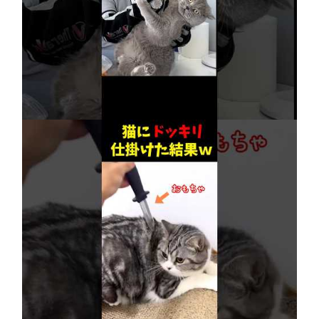
【賢すぎる猫】獣医も驚愕！病院で神業を連発
2026年8月6日
ネコにドッキリ仕掛けた結果５選 #猫のいる暮
らし #cat #面白集 #ねこ #笑ったら負け
2026年8月6日