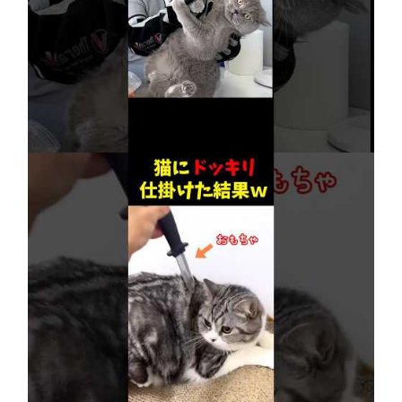
【賢すぎる猫】獣医も驚愕！病院で神業を連発
2026年8月6日
ネコにドッキリ仕掛けた結果５選 #猫のいる暮
らし #cat #面白集 #ねこ #笑ったら負け
2026年8月6日