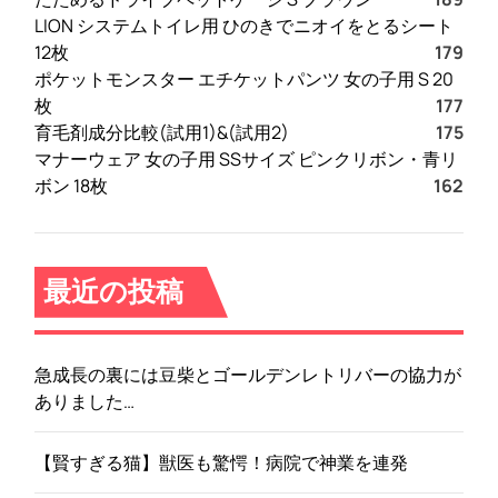
LION システムトイレ用 ひのきでニオイをとるシート
12枚
179
ポケットモンスター エチケットパンツ 女の子用 S 20
枚
177
育毛剤成分比較(試用1)&(試用2)
175
マナーウェア 女の子用 SSサイズ ピンクリボン・青リ
ボン 18枚
162
最近の投稿
急成長の裏には豆柴とゴールデンレトリバーの協力が
ありました…
【賢すぎる猫】獣医も驚愕！病院で神業を連発