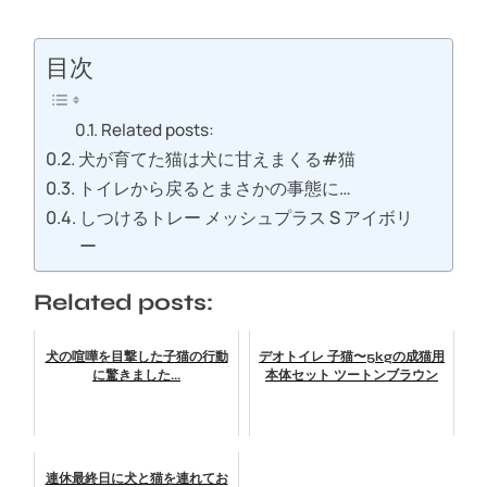
目次
Related posts:
犬が育てた猫は犬に甘えまくる#猫
トイレから戻るとまさかの事態に…
しつけるトレー メッシュプラス S アイボリ
ー
Related posts:
犬の喧嘩を目撃した子猫の行動
デオトイレ 子猫〜5kgの成猫用
に驚きました...
本体セット ツートンブラウン
連休最終日に犬と猫を連れてお