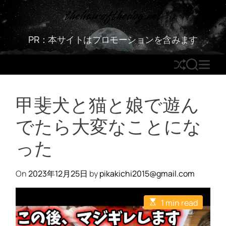
S
thehairofthedog.net
k
i
PR：本サイトはプロモーションを含みます
p
t
S
S
M
o
h
E
E
c
u
A
N
o
甲斐犬と猫と娘で遊ん
ff
R
U
n
l
C
t
でたら大変なことにな
e
H
e
n
った
t
On
2023年12月25日
by
pikakichi2015@gmail.com
E
1 min read
s
t
i