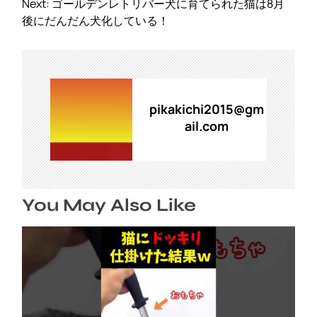
ナ
Next:
ゴールデンレトリバー犬に育てられた猫は8月
ビ
後にだんだん犬化している！
ゲ
ー
シ
ョ
ン
pikakichi2015@gm
ail.com
You May Also Like