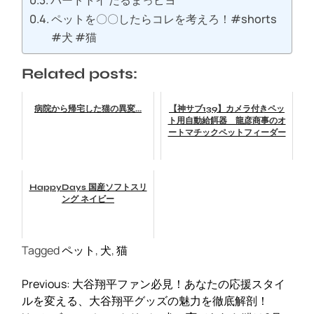
バードトイ だるまっピヨ
ペットを〇〇したらコレを考えろ！#shorts
#犬 #猫
Related posts:
病院から帰宅した猫の異変...
【神サブ139】カメラ付きペッ
ト用自動給餌器 龍彦商事のオ
ートマチックペットフィーダー
HappyDays 国産ソフトスリ
ング ネイビー
Tagged
ペット
,
犬
,
猫
投
Previous:
大谷翔平ファン必見！あなたの応援スタイ
稿
ルを変える、大谷翔平グッズの魅力を徹底解剖！