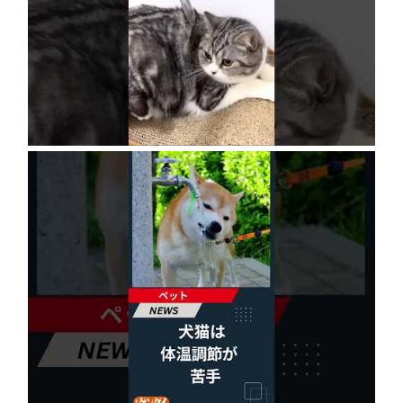
ネコにドッキリ仕掛けた結果５選 #猫のいる暮
らし #cat #面白集 #ねこ #笑ったら負け
2026年8月6日
犬猫は体温調節が苦手、しかも夏バテは胃腸に
出る…そんなときの対処法とは？ #犬 #猫 #ペ
ット #飼い猫 #飼い犬 #熱中症 #日刊ゲンダイ
2026年8月6日