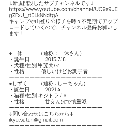
↓新規開設したサブチャンネルです↓
https://www.youtube.com/channel/UC9s9uE
gZFxU_rtBLkNNdtgA
キャンプや山登りの様子を時々不定期でアップ
ロードしていくので、チャンネル登録お願いし
ます！
ーーーーーーーーーーーーーーーーーー
●一休 （通称：一休さん）
・誕生日 2015.7.18
・犬種/性別 甲斐犬/♂
・性格 優しいけどお調子者
ーーーーーーーーーーーーーーーーーー
●しずく （通称 : しーちゃん）
・誕生日 2021.4
・猫種/性別 キジトラ / ♀
・性格 甘えんぼで慎重派
ーーーーーーーーーーーーーーーーーー
↓問い合わせはこちらから↓
ikyu.satan@gmail.com
ーーーーーーーーーーーーーーーーーー