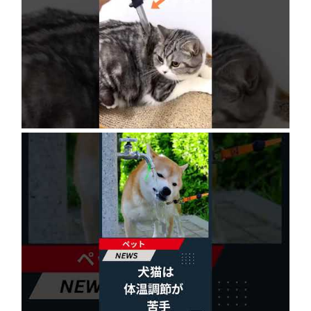
ネコにドッキリ仕掛けた結果５選 #猫のいる暮
らし #cat #面白集 #ねこ #笑ったら負け
2026年8月6日
犬猫は体温調節が苦手、しかも夏バテは胃腸に
出る…そんなときの対処法とは？ #犬 #猫 #ペ
ット #飼い猫 #飼い犬 #熱中症 #日刊ゲンダイ
2026年8月6日