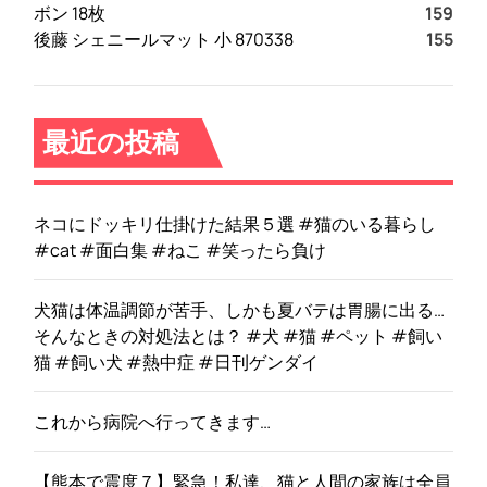
ボン 18枚
159
後藤 シェニールマット 小 870338
155
最近の投稿
ネコにドッキリ仕掛けた結果５選 #猫のいる暮らし
#cat #面白集 #ねこ #笑ったら負け
犬猫は体温調節が苦手、しかも夏バテは胃腸に出る…
そんなときの対処法とは？ #犬 #猫 #ペット #飼い
猫 #飼い犬 #熱中症 #日刊ゲンダイ
これから病院へ行ってきます…
【熊本で震度７】緊急！私達、猫と人間の家族は全員