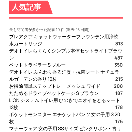
人気記事
最も訪問者が多かった記事 10 件 (過去 28 日間)
プレアクア キャットウォーターファウンテン用浄軟
水カートリッジ
813
デオトイレらくらくシンプル本体セットライトブラウ
ン
487
ペットトラベラー S ブルー
350
デオトイレ ふんわり香る消臭・抗菌シート ナチュラ
ルガーデンの香り 10枚
215
お掃除簡単ステップトレー メッシュ ワイド
208
たためるドライブペットケージ S ブラウン
187
LION システムトイレ用 ひのきでニオイをとるシート
12枚
178
ポケットモンスター エチケットパンツ 女の子用 S 20
枚
176
マナーウェア 女の子用 SSサイズ ピンクリボン・青リ