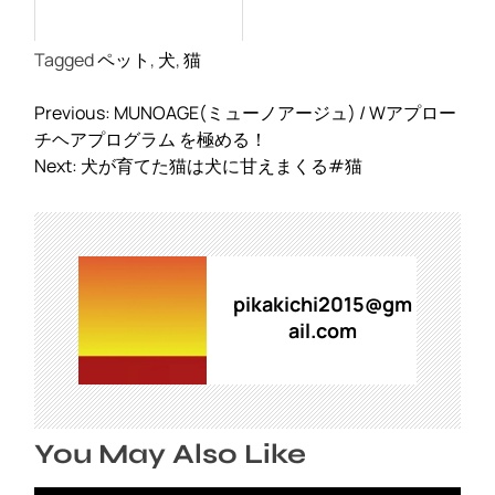
Tagged
ペット
,
犬
,
猫
投
Previous:
MUNOAGE(ミューノアージュ) / Wアプロー
稿
チヘアプログラム を極める！
ナ
Next:
犬が育てた猫は犬に甘えまくる#猫
ビ
ゲ
ー
シ
ョ
pikakichi2015@gm
ン
ail.com
You May Also Like