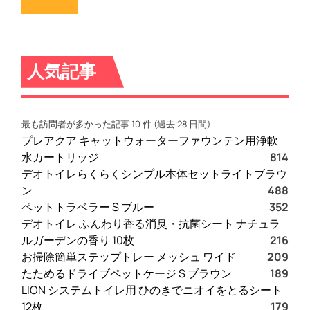
人気記事
最も訪問者が多かった記事 10 件 (過去 28 日間)
プレアクア キャットウォーターファウンテン用浄軟
水カートリッジ
814
デオトイレらくらくシンプル本体セットライトブラウ
ン
488
ペットトラベラー S ブルー
352
デオトイレ ふんわり香る消臭・抗菌シート ナチュラ
ルガーデンの香り 10枚
216
お掃除簡単ステップトレー メッシュ ワイド
209
たためるドライブペットケージ S ブラウン
189
LION システムトイレ用 ひのきでニオイをとるシート
12枚
179