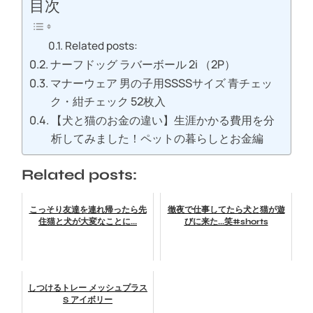
目次
Related posts:
ナーフドッグ ラバーボール 2i （2P）
マナーウェア 男の子用SSSSサイズ 青チェッ
ク・紺チェック 52枚入
【犬と猫のお金の違い】生涯かかる費用を分
析してみました！ペットの暮らしとお金編
Related posts:
こっそり友達を連れ帰ったら先
徹夜で仕事してたら犬と猫が遊
住猫と犬が大変なことに...
びに来た...笑#shorts
しつけるトレー メッシュプラス
S アイボリー