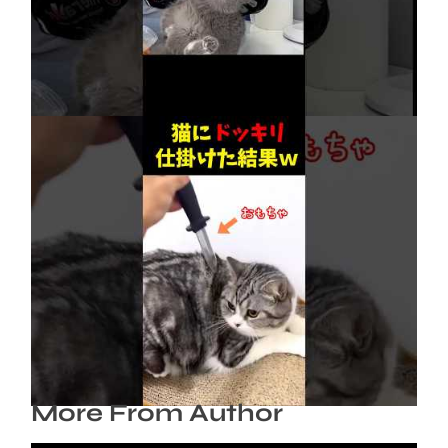
【賢すぎる猫】獣医も驚愕！病院で神業を連発
2026年8月6日
ネコにドッキリ仕掛けた結果５選 #猫のいる暮
らし #cat #面白集 #ねこ #笑ったら負け
2026年8月6日
More From Author