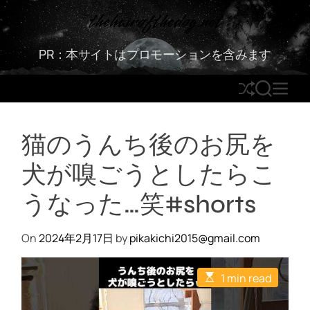
S
thehairofthedog.net
k
i
PR：本サイトはプロモーションを含みます
p
t
S
S
M
o
h
E
E
c
u
A
N
o
猫のうんち後のお尻を
ff
R
U
n
l
C
t
犬が嗅ごうとしたらこ
e
H
e
n
うなった…笑#shorts
t
On
2024年2月17日
by
pikakichi2015@gmail.com
E
1 min read
s
t
i