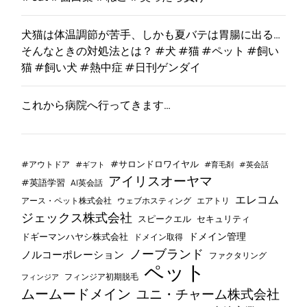
犬猫は体温調節が苦手、しかも夏バテは胃腸に出る…
そんなときの対処法とは？ #犬 #猫 #ペット #飼い
猫 #飼い犬 #熱中症 #日刊ゲンダイ
これから病院へ行ってきます…
#サロンドロワイヤル
#アウトドア
#ギフト
#育毛剤
#英会話
アイリスオーヤマ
#英語学習
AI英会話
エレコム
ウェブホスティング
エアトリ
アース・ペット株式会社
ジェックス株式会社
セキュリティ
スピークエル
ドメイン管理
ドギーマンハヤシ株式会社
ドメイン取得
ノーブランド
ノルコーポレーション
ファクタリング
ペット
フィンジア初期脱毛
フィンジア
ムームードメイン
ユニ・チャーム株式会社