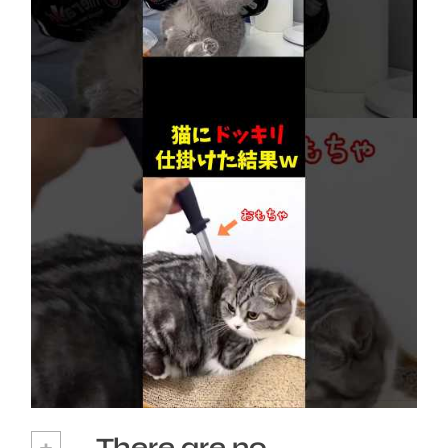
【賢すぎる猫】獣医も驚愕！病院で神業を連発
2026年8月6日
ネコにドッキリ仕掛けた結果５選 #猫のいる暮
らし #cat #面白集 #ねこ #笑ったら負け
2026年8月6日
+
There are no