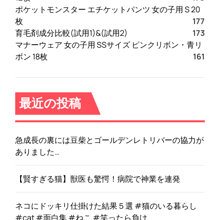
ポケットモンスター エチケットパンツ 女の子用 S 20
枚
177
育毛剤成分比較(試用1)&(試用2)
173
マナーウェア 女の子用 SSサイズ ピンクリボン・青リ
ボン 18枚
161
最近の投稿
急成長の裏には豆柴とゴールデンレトリバーの協力が
ありました…
【賢すぎる猫】獣医も驚愕！病院で神業を連発
ネコにドッキリ仕掛けた結果５選 #猫のいる暮らし
#cat #面白集 #ねこ #笑ったら負け