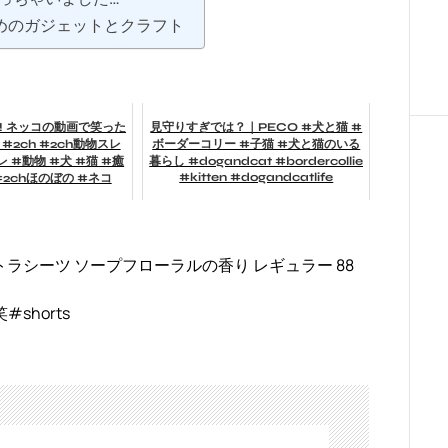
めのガジェットとクラフト
!! ネッコの動画で笑った
見守りすぎでは？｜PECO #犬と猫 #
2ch #2ch動物スレ
ボーダーコリー #子猫 #犬と猫のいる
レ #動物 #犬 #猫 #癒
暮らし #dogandcat #bordercollie
#kitten #dogandcatlife
#2chほのぼの #ネコ
ラシーツ ソープフローラルの香り レギュラー 88
shorts