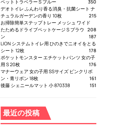
ペットトラベラー S ブルー
350
デオトイレ ふんわり香る消臭・抗菌シート ナ
チュラルガーデンの香り 10枚
215
お掃除簡単ステップトレー メッシュ ワイド
たためるドライブペットケージ S ブラウ
208
ン
187
LION システムトイレ用 ひのきでニオイをとる
シート 12枚
178
ポケットモンスター エチケットパンツ 女の子
用 S 20枚
176
マナーウェア 女の子用 SSサイズ ピンクリボ
ン・青リボン 18枚
161
後藤 シェニールマット 小 870338
151
最近の投稿