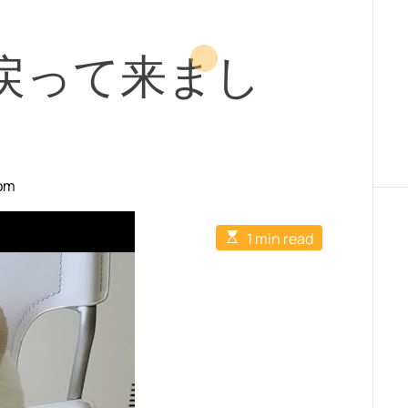
戻って来まし
com
E
1 min read
s
t
i
m
a
t
e
d
r
e
a