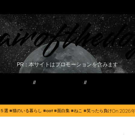
airofthedo
PR：本サイトはプロモーションを含みます
ー・資産・副業
家電・PC・スマホ
TVニューストレン
On
2026年8月6日
#cat #面白集 #ねこ #笑ったら負け
犬猫は体