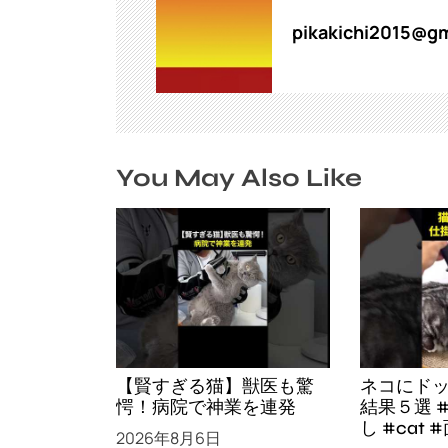
ン
pikakichi2015@gm
You May Also Like
【賢すぎる猫】獣医も驚
ネコにド
愕！病院で神業を連発
結果５選 
し #cat #面白集 #ねこ #
2026年8月6日