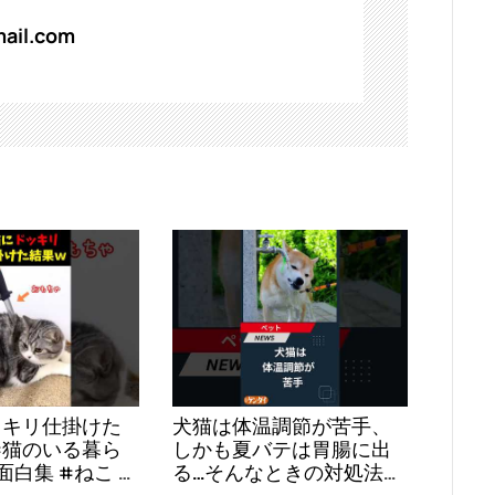
ail.com
ッキリ仕掛けた
犬猫は体温調節が苦手、
#猫のいる暮ら
しかも夏バテは胃腸に出
る…そんなときの対処法と