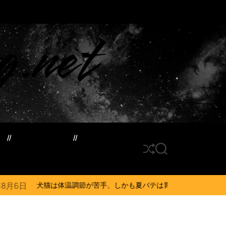
g.net
ド
サイトマップ
S
S
h
E
u
A
ff
R
温調節が苦手、しかも夏バテは胃腸に出る…そんなときの対処法とは？ #犬 
l
C
e
H