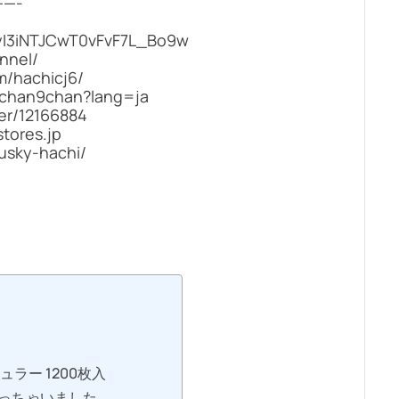
—-
yI3iNTJCwT0vFvF7L_Bo9w
nnel/
/hachicj6/
achan9chan?lang=ja
er/12166884
ores.jp
usky-hachi/
ラー 1200枚入
っちゃいました…