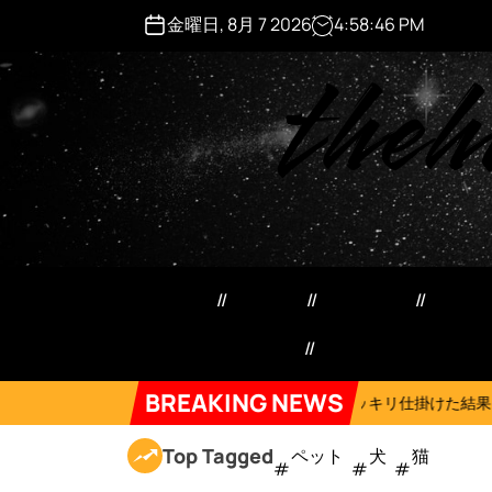
S
金曜日, 8月 7 2026
4
:
58
:
47
PM
k
theh
i
p
t
o
c
o
n
t
e
ペット用品
日用品
犬猫用品
マネ
n
t
特定商取引法記載事項
Forum
BREAKING NEWS
On
2026年8月6日
ネコにドッキリ仕掛けた結果５選 #猫のいる暮らし 
Top Tagged
ペット
犬
猫