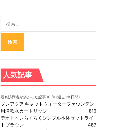
検
索
:
人気記事
最も訪問者が多かった記事 10 件 (過去 28 日間)
プレアクア キャットウォーターファウンテン
用浄軟水カートリッジ
813
デオトイレらくらくシンプル本体セットライ
トブラウン
487