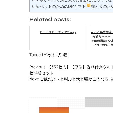
ペットのためのDIYギフト
猫と犬のた
Related posts:
ヒートグローナノ PT2143
100万再生突破
ら寝ろｗｗｗ #
#2ch面白いス
やし #ねこ 
Tagged
ペット
,
犬
,
猫
投
Previous:
【352枚入】【厚型】香り付きウルト
稿
枚×4袋セット
ナ
Next:
ご飯だよ～と叫ぶと犬と猫がこうなる…笑#
ビ
ゲ
ー
シ
ョ