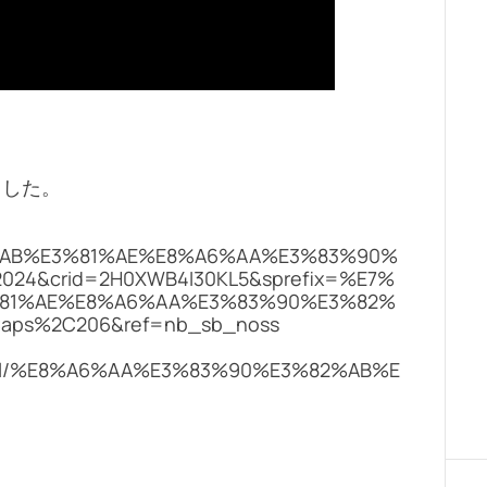
ました。
AB%E3%81%AE%E8%A6%AA%E3%83%90%
4&crid=2H0XWB4I30KL5&sprefix=%E7%
81%AE%E8%A6%AA%E3%83%90%E3%82%
ps%2C206&ref=nb_sb_noss
ch/mall/%E8%A6%AA%E3%83%90%E3%82%AB%E