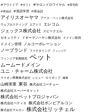
#サロンドロワイヤル
#アウトドア
#ギフト
#育毛剤
#英語学習
AI英会話
#英会話
アイリスオーヤマ
アース・ペット株式会社
エレコム
ウェブホスティング
エアトリ
ジェックス株式会社
スピークエル
セキュリティ
ドギーマンハヤシ株式会社
ドメイン取得
ノルコーポレーション
ドメイン管理
ノーブランド
ファクタリング
フィンジア
ペット
フィンジア初期脱毛
ムームードメイン
ユニ・チャーム株式会社
ライオン商事株式会社
レビュー
ロリポップ
健康
東谷
山崎実業
株式会社コーチョー
株式会社スーパーキャット
株式会社ペットプロジャパン
株式会社ボンビアルコン
株式会社ペティオ
株式会社リッチェル
株式会社マルカン