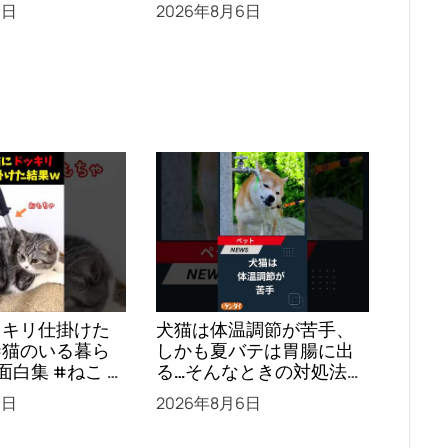
負け
は？ #犬 #猫 #ペット #
6日
2026年8月6日
飼い猫 #飼い犬 #熱中症
#日刊ゲンダイ
ッキリ仕掛けた
犬猫は体温調節が苦手、
#猫のいる暮ら
しかも夏バテは胃腸に出
る…そんなときの対処法と
負け
は？ #犬 #猫 #ペット #
6日
2026年8月6日
飼い猫 #飼い犬 #熱中症
#日刊ゲンダイ