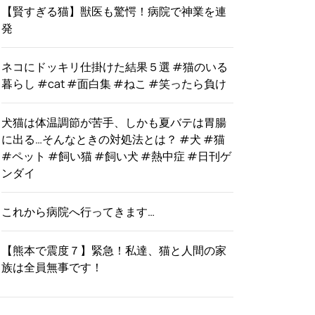
【賢すぎる猫】獣医も驚愕！病院で神業を連
発
ネコにドッキリ仕掛けた結果５選 #猫のいる
暮らし #cat #面白集 #ねこ #笑ったら負け
犬猫は体温調節が苦手、しかも夏バテは胃腸
に出る…そんなときの対処法とは？ #犬 #猫
#ペット #飼い猫 #飼い犬 #熱中症 #日刊ゲ
ンダイ
これから病院へ行ってきます…
【熊本で震度７】緊急！私達、猫と人間の家
族は全員無事です！