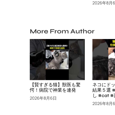
笑ったら
2026年8月
More From Author
【賢すぎる猫】獣医も驚
ネコにド
愕！病院で神業を連発
結果５選 
し #cat #面白集 #ねこ #
2026年8月6日
笑ったら
2026年8月