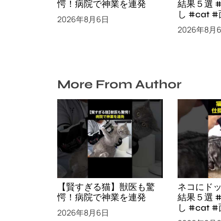
愕！病院で神業を連発
結果５選 
し #cat #面白集 #ねこ #
2026年8月6日
笑ったら
2026年8月
More From Author
【賢すぎる猫】獣医も驚
ネコにド
愕！病院で神業を連発
結果５選 
し #cat #面白集 #ねこ #
2026年8月6日
笑ったら