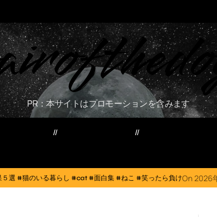
airofthedo
PR：本サイトはプロモーションを含みます
ー・資産・副業
家電・PC・スマホ
TVニューストレン
On
2026年8月6日
#cat #面白集 #ねこ #笑ったら負け
犬猫は