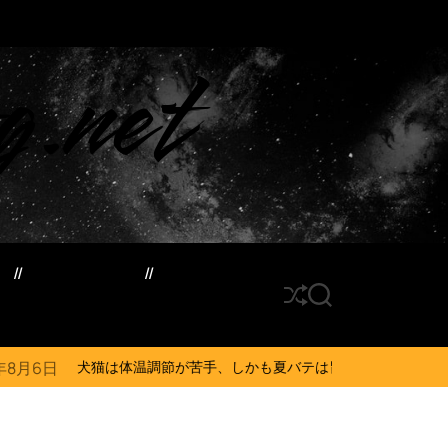
g.net
ド
サイトマップ
S
S
h
E
u
A
ff
R
体温調節が苦手、しかも夏バテは胃腸に出る…そんなときの対処法とは？ #犬
l
C
e
H