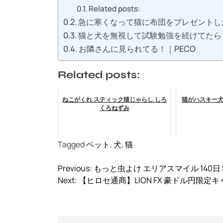
Related posts:
急に寒くなって猫に布団をプレゼントし
猫と犬を無視して試験勉強を続けてたら
お隣さんに見られてる！｜PECO
Related posts:
ねこがくれ スティック猫じゃらし しろ
猫がハスキー
くろねずみ
Tagged
ペット
,
犬
,
猫
投
Previous:
もっと虫よけ エリアスマイル 140日 
稿
Next:
【ヒロセ通商】LION FX 豪ドル円限定
ナ
ビ
ゲ