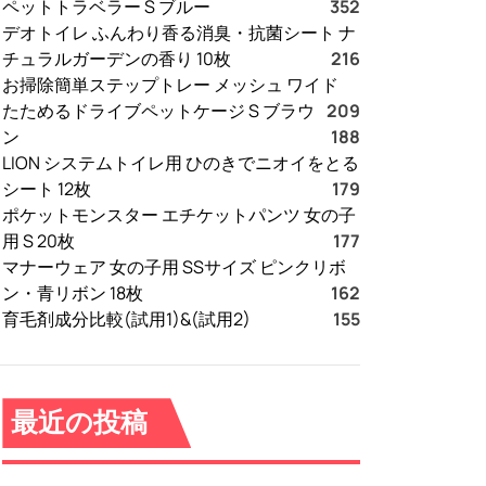
ペットトラベラー S ブルー
352
デオトイレ ふんわり香る消臭・抗菌シート ナ
チュラルガーデンの香り 10枚
216
お掃除簡単ステップトレー メッシュ ワイド
たためるドライブペットケージ S ブラウ
209
ン
188
LION システムトイレ用 ひのきでニオイをとる
シート 12枚
179
ポケットモンスター エチケットパンツ 女の子
用 S 20枚
177
マナーウェア 女の子用 SSサイズ ピンクリボ
ン・青リボン 18枚
162
育毛剤成分比較(試用1)&(試用2)
155
最近の投稿