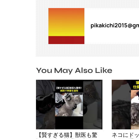
ー
シ
ョ
ン
pikakichi2015@gm
You May Also Like
【賢すぎる猫】獣医も驚
ネコにド