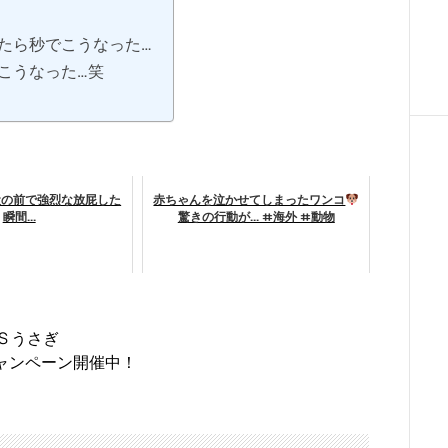
たら秒でこうなった…
こうなった…笑
犬の前で強烈な放屁した
赤ちゃんを泣かせてしまったワンコ
瞬間...
驚きの行動が... #海外 #動物
S うさぎ
キャンペーン開催中！