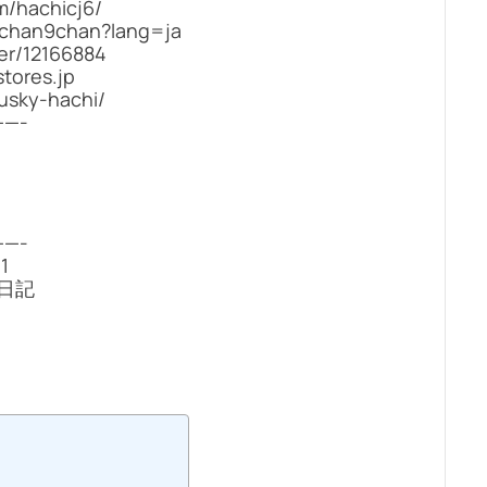
/hachicj6/
achan9chan?lang=ja
er/12166884
ores.jp
usky-hachi/
—-
—-
1
日記