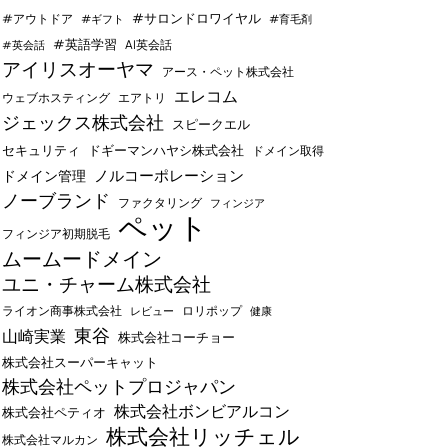
#サロンドロワイヤル
#アウトドア
#ギフト
#育毛剤
#英語学習
AI英会話
#英会話
アイリスオーヤマ
アース・ペット株式会社
エレコム
ウェブホスティング
エアトリ
ジェックス株式会社
スピークエル
セキュリティ
ドギーマンハヤシ株式会社
ドメイン取得
ノルコーポレーション
ドメイン管理
ノーブランド
ファクタリング
フィンジア
ペット
フィンジア初期脱毛
ムームードメイン
ユニ・チャーム株式会社
ライオン商事株式会社
レビュー
ロリポップ
健康
東谷
山崎実業
株式会社コーチョー
株式会社スーパーキャット
株式会社ペットプロジャパン
株式会社ボンビアルコン
株式会社ペティオ
株式会社リッチェル
株式会社マルカン