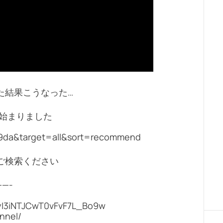
た結果こうなった…
が始まりました
9da&target=all&sort=recommend
ご検索ください
—-
yI3iNTJCwT0vFvF7L_Bo9w
nnel/