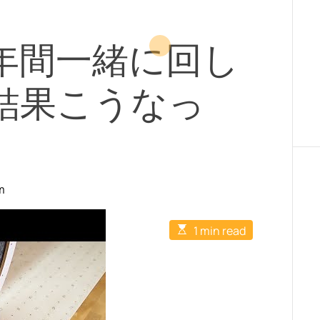
年間一緒に回し
結果こうなっ
m
E
1 min read
s
t
i
m
a
t
e