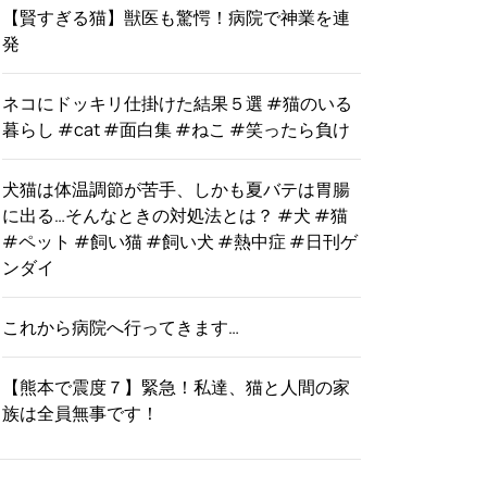
【賢すぎる猫】獣医も驚愕！病院で神業を連
発
ネコにドッキリ仕掛けた結果５選 #猫のいる
暮らし #cat #面白集 #ねこ #笑ったら負け
犬猫は体温調節が苦手、しかも夏バテは胃腸
に出る…そんなときの対処法とは？ #犬 #猫
#ペット #飼い猫 #飼い犬 #熱中症 #日刊ゲ
ンダイ
これから病院へ行ってきます…
【熊本で震度７】緊急！私達、猫と人間の家
族は全員無事です！