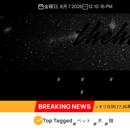
S
金曜日, 8月 7 2026
12
:
10
:
17
PM
k
theh
i
p
t
o
c
o
n
t
e
ペット用品
日用品
犬猫用品
マネ
n
t
特定商取引法記載事項
Forum
BREAKING NEWS
On
2026年8月6日
ネコにドッキリ仕掛けた結果５選 #猫のいる暮らし 
Top Tagged
ペット
犬
猫