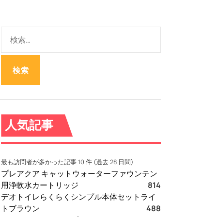
検
索
:
人気記事
最も訪問者が多かった記事 10 件 (過去 28 日間)
プレアクア キャットウォーターファウンテン
用浄軟水カートリッジ
814
デオトイレらくらくシンプル本体セットライ
トブラウン
488