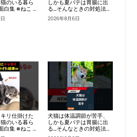
#猫のいる暮ら
しかも夏バテは胃腸に出
る…そんなときの対処法と
負け
は？ #犬 #猫 #ペット #
6日
2026年8月6日
飼い猫 #飼い犬 #熱中症
#日刊ゲンダイ
ッキリ仕掛けた
犬猫は体温調節が苦手、
#猫のいる暮ら
しかも夏バテは胃腸に出
る…そんなときの対処法と
負け
は？ #犬 #猫 #ペット #