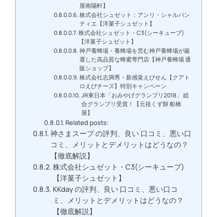
屋南陽軒】
株式会社シュゼット：アンリ・シャルパン
ティエ【洋菓子シュゼット】
株式会社シュゼット・C3(シーキューブ)
【洋菓子シュゼット】
神戸養蜂場・養蜂場を営む神戸養蜂場が厳
選した高品質な蜂蜜専門店【神戸養蜂場 通
販ショップ】
株式会社志満秀・新感覚えびせん【クアト
ロえびチーズ】特別キャンペーン
JR東日本「おみやげグランプリ2018」 総
合グランプリ受賞！【元祖くず餅 船橋
屋】
Related posts:
神さまスープ の評判、良い 口コミ、悪い口
コミ、メリットとデメリットはどうなの？
【徹底解説】
株式会社シュゼット・C3(シーキューブ)
【洋菓子シュゼット】
KKday の評判、良い 口コミ、悪い口コ
ミ、メリットとデメリットはどうなの？
【徹底解説】