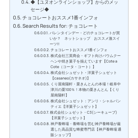
◆【ユヌオンラインショップ】からのメッ
セージ◆
チョコレートおススメ1番インフォ
Search Results for: チョコレート
バレンタインデー・どのチョコレートが買
いか？ ネットショップ おススメ激スイ
ーツ!!
チョコレートおススメ1番インフォ
株式会社三英商会・ギフト向けバウムクー
ヘンや焼き菓子を揃えています【Cote a
Cote（コータ・コート）】
株式会社シュゼット・洋菓子シュゼット
【casaneo(カサネオ)】
くり屋南陽軒・栗きんとんの本場！岐阜中
津川の栗100％！本物の栗きんとん【くり
屋南陽軒】
株式会社シュゼット：アンリ・シャルパン
ティエ【洋菓子シュゼット】
株式会社シュゼット・C3(シーキューブ)
【洋菓子シュゼット】
神戸養蜂場・養蜂場を営む神戸養蜂場が厳
選した高品質な蜂蜜専門店【神戸養蜂場 通
販ショップ】