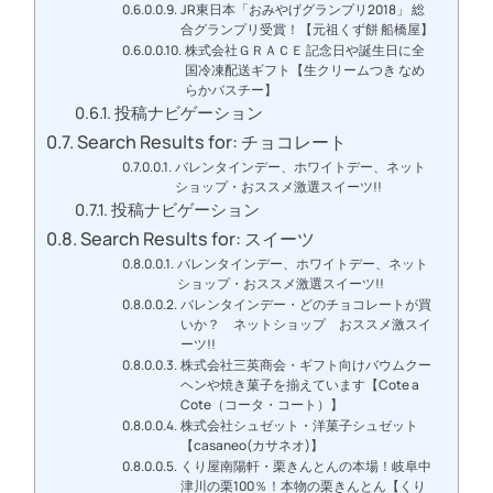
JR東日本「おみやげグランプリ2018」 総
合グランプリ受賞！【元祖くず餅 船橋屋】
株式会社ＧＲＡＣＥ 記念日や誕生日に全
国冷凍配送ギフト【生クリームつき なめ
らかバスチー】
投稿ナビゲーション
Search Results for: チョコレート
バレンタインデー、ホワイトデー、ネット
ショップ・おススメ激選スイーツ!!
投稿ナビゲーション
Search Results for: スイーツ
バレンタインデー、ホワイトデー、ネット
ショップ・おススメ激選スイーツ!!
バレンタインデー・どのチョコレートが買
いか？ ネットショップ おススメ激スイ
ーツ!!
株式会社三英商会・ギフト向けバウムクー
ヘンや焼き菓子を揃えています【Cote a
Cote（コータ・コート）】
株式会社シュゼット・洋菓子シュゼット
【casaneo(カサネオ)】
くり屋南陽軒・栗きんとんの本場！岐阜中
津川の栗100％！本物の栗きんとん【くり