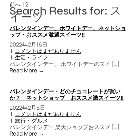
投
前へ
1
2
Search Results for: ス
稿
イーツ
ナ
ビ
ゲ
バレンタインデー、ホワイトデー、ネットショ
ー
ップ・おススメ激選スイーツ!!
シ
2022年2月16日
ョ
|
コメントはまだありません
ン
|
生活・ライフ
バレンタインデー、 ホワイトデーのスイ […]
Read More →
バレンタインデー・どのチョコレートが買い
か？ ネットショップ おススメ激スイーツ!!
2022年2月6日
|
コメントはまだありません
|
旅行・グルメ
バレンタインデー 楽天ショップおススメ […]
Read More →