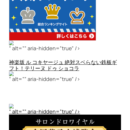
” alt=”” aria-hidden=”true” />
神楽坂 ル コキヤージュ 絶対スベらない鉄板ギ
フト！テリーヌ ドゥ ショコラ
” alt=”” aria-hidden=”true” />
” alt=”” aria-hidden=”true” />