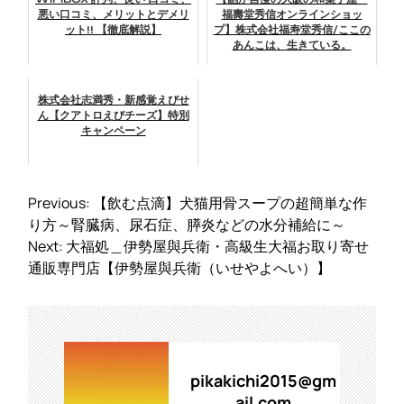
悪い口コミ、メリットとデメリ
福壽堂秀信オンラインショッ
ット!! 【徹底解説】
プ】株式会社福寿堂秀信/ここの
あんこは、生きている。
株式会社志満秀・新感覚えびせ
ん【クアトロえびチーズ】特別
キャンペーン
投
Previous:
【飲む点滴】犬猫用骨スープの超簡単な作
稿
り方～腎臓病、尿石症、膵炎などの水分補給に～
ナ
Next:
大福処＿伊勢屋與兵衛・高級生大福お取り寄せ
ビ
通販専門店【伊勢屋與兵衛（いせやよへい）】
ゲ
ー
シ
ョ
ン
pikakichi2015@gm
ail.com