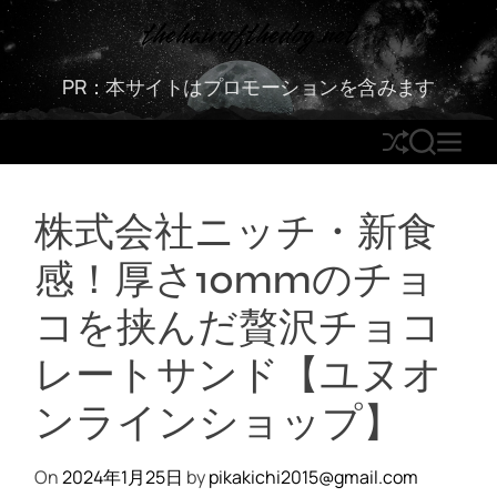
S
thehairofthedog.net
k
i
PR：本サイトはプロモーションを含みます
p
t
S
S
M
o
h
E
E
c
u
A
N
o
株式会社ニッチ・新食
ff
R
U
n
l
C
t
感！厚さ10mmのチョ
e
H
e
n
コを挟んだ贅沢チョコ
t
レートサンド【ユヌオ
ンラインショップ】
On
2024年1月25日
by
pikakichi2015@gmail.com