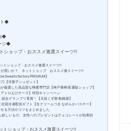
ント◆
由◆
ージ◆
トショップ・おススメ激選スイーツ!!
ットショップ・おススメ激選スイーツ!!
が買いか？ ネットショップ おススメ激スイーツ!!
ets factory PREMIUM】
ーブ)【洋菓子シュゼット】
が厳選した高品質な蜂蜜専門店【神戸養蜂場 通販ショップ】
クアトロえびチーズ】特別キャンペーン
8」 総合グランプリ受賞！【元祖くず餅 船橋屋】
に全国冷凍配送ギフト【生クリームつき なめらかバスチー】
痩せる方法やコツをまとめました
も欲しいもの、女性へのプレゼントはチョコレートが効果的
ットショップ・おススメ激選スイーツ!!