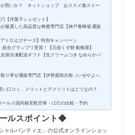
トが買いか？ ネットショップ おススメ激スイー
ブ)【洋菓子シュゼット】
が厳選した高品質な蜂蜜専門店【神戸養蜂場 通販
クアトロえびチーズ】特別キャンペーン
8」 総合グランプリ受賞！【元祖くず餅 船橋屋】
に全国冷凍配送ギフト【生クリームつき なめらかバ
お取り寄せ通販専門店【伊勢屋與兵衛（いせやよへ
、悪い口コミ、メリットとデメリットはどうなの？
ールド国内格安航空券・LCCの比較・予約
ールスポイント◆
・シャルパンティエ」の公式オンラインショッ