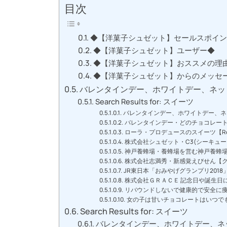
目次
◆【洋菓子シュゼット】セールスポイ
◆【洋菓子シュゼット】ユーザー◆
◆【洋菓子シュゼット】おススメの理
◆【洋菓子シュゼット】からのメッセ
バレンタインデー、ホワイトデー、ネッ
Search Results for: スイーツ
バレンタインデー、ホワイトデー、ネ
バレンタインデー・どのチョコレート
ローラ・プロデュースのスイーツ【Rola Swe
株式会社シュゼット・C3(シーキュ
神戸養蜂場・養蜂場を営む神戸養蜂場
株式会社志満秀・新感覚えびせん【
JR東日本「おみやげグランプリ201
株式会社ＧＲＡＣＥ 記念日や誕生日
リバウンドしないで健康的で安全に
女の子は甘いチョコレートはいつで
Search Results for: スイーツ
バレンタインデー、ホワイトデー、ネ