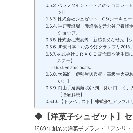
バレンタインデー・どのチョコレー
ツ!!
株式会社シュゼット・C3(シーキュー
神戸養蜂場・養蜂場を営む神戸養蜂場
ショップ】
株式会社志満秀・新感覚えびせん【
JR東日本「おみやげグランプリ201
株式会社ＧＲＡＣＥ 記念日や誕生日
スチー】
Related posts:
大福処＿伊勢屋與兵衛・高級生大福
い）】
岡山手延素麺 の評判、良い 口コミ
【徹底解説】
【トラベリスト】株式会社アップルワ
◆【洋菓子シュゼット】セ
1969年創業の洋菓子ブランド「アンリ