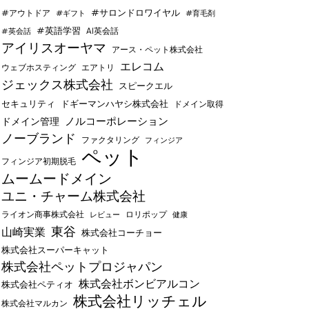
#サロンドロワイヤル
#アウトドア
#ギフト
#育毛剤
#英語学習
AI英会話
#英会話
アイリスオーヤマ
アース・ペット株式会社
エレコム
ウェブホスティング
エアトリ
ジェックス株式会社
スピークエル
セキュリティ
ドギーマンハヤシ株式会社
ドメイン取得
ノルコーポレーション
ドメイン管理
ノーブランド
ファクタリング
フィンジア
ペット
フィンジア初期脱毛
ムームードメイン
ユニ・チャーム株式会社
ライオン商事株式会社
レビュー
ロリポップ
健康
東谷
山崎実業
株式会社コーチョー
株式会社スーパーキャット
株式会社ペットプロジャパン
株式会社ボンビアルコン
株式会社ペティオ
株式会社リッチェル
株式会社マルカン