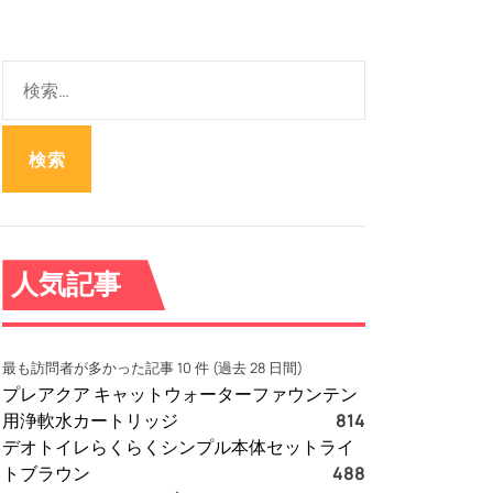
検
索
:
人気記事
最も訪問者が多かった記事 10 件 (過去 28 日間)
プレアクア キャットウォーターファウンテン
用浄軟水カートリッジ
814
デオトイレらくらくシンプル本体セットライ
トブラウン
488