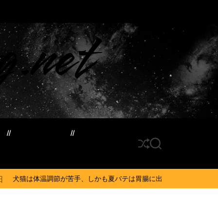
g.net
ド
サイトマップ
S
S
h
E
u
A
ff
R
苦手、しかも夏バテは胃腸に出る…そんなときの対処法とは？ #犬 #猫 #
l
C
e
H