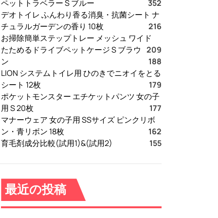
ペットトラベラー S ブルー
352
デオトイレ ふんわり香る消臭・抗菌シート ナ
チュラルガーデンの香り 10枚
216
お掃除簡単ステップトレー メッシュ ワイド
たためるドライブペットケージ S ブラウ
209
ン
188
LION システムトイレ用 ひのきでニオイをとる
シート 12枚
179
ポケットモンスター エチケットパンツ 女の子
用 S 20枚
177
マナーウェア 女の子用 SSサイズ ピンクリボ
ン・青リボン 18枚
162
育毛剤成分比較(試用1)&(試用2)
155
最近の投稿