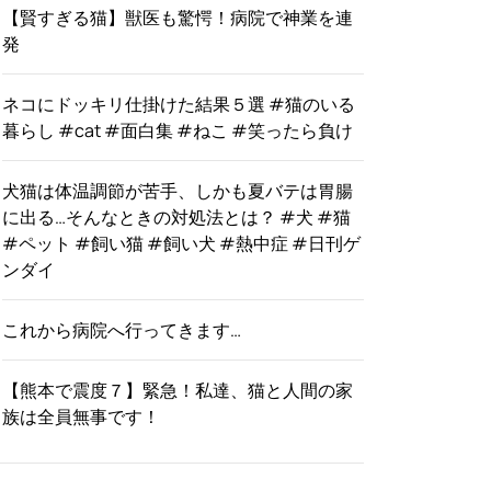
【賢すぎる猫】獣医も驚愕！病院で神業を連
発
ネコにドッキリ仕掛けた結果５選 #猫のいる
暮らし #cat #面白集 #ねこ #笑ったら負け
犬猫は体温調節が苦手、しかも夏バテは胃腸
に出る…そんなときの対処法とは？ #犬 #猫
#ペット #飼い猫 #飼い犬 #熱中症 #日刊ゲ
ンダイ
これから病院へ行ってきます…
【熊本で震度７】緊急！私達、猫と人間の家
族は全員無事です！