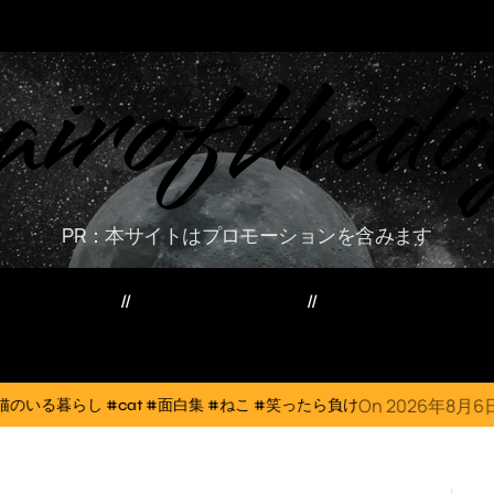
airofthedo
PR：本サイトはプロモーションを含みます
ー・資産・副業
家電・PC・スマホ
TVニューストレン
On
2026年8月6日
 #面白集 #ねこ #笑ったら負け
犬猫は体温調節が