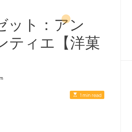
ゼット：アン
ンティエ【洋菓
】
om
E
1 min read
s
t
i
m
a
t
e