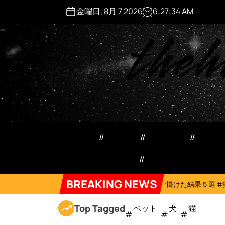
S
金曜日, 8月 7 2026
6
:
27
:
35
AM
k
theh
i
p
t
o
c
o
n
t
e
ペット用品
日用品
犬猫用品
マネ
n
t
特定商取引法記載事項
Forum
BREAKING NEWS
26年8月6日
ネコにドッキリ仕掛けた結果５選 #猫のいる暮らし #cat
Top Tagged
ペット
犬
猫