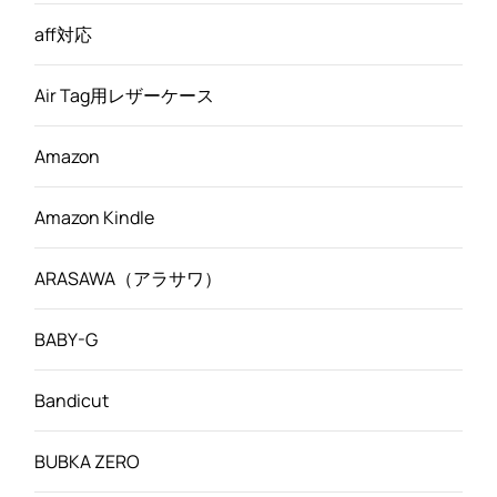
aff対応
Air Tag用レザーケース
Amazon
Amazon Kindle
ARASAWA（アラサワ）
BABY-G
Bandicut
BUBKA ZERO