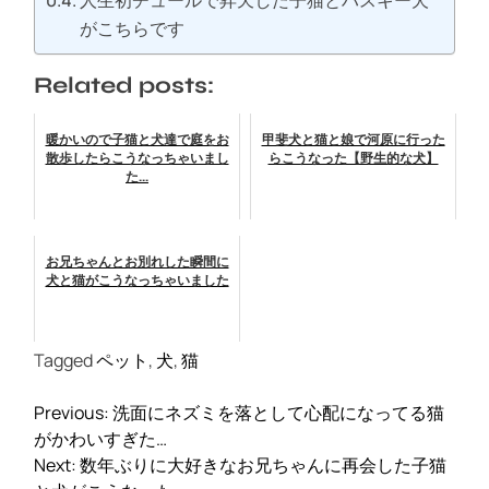
人生初チュールで昇天した子猫とハスキー犬
がこちらです
Related posts:
暖かいので子猫と犬達で庭をお
甲斐犬と猫と娘で河原に行った
散歩したらこうなっちゃいまし
らこうなった【野生的な犬】
た...
お兄ちゃんとお別れした瞬間に
犬と猫がこうなっちゃいました
Tagged
ペット
,
犬
,
猫
投
Previous:
洗面にネズミを落として心配になってる猫
稿
がかわいすぎた…
ナ
Next:
数年ぶりに大好きなお兄ちゃんに再会した子猫