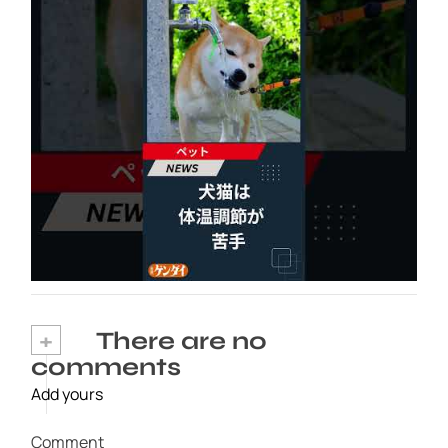
犬猫は体温調節が苦手、しかも夏バテは胃腸に
出る…そんなときの対処法とは？ #犬 #猫 #ペ
ット #飼い猫 #飼い犬 #熱中症 #日刊ゲンダイ
2026年8月6日
+
There are no
comments
Add yours
Comment