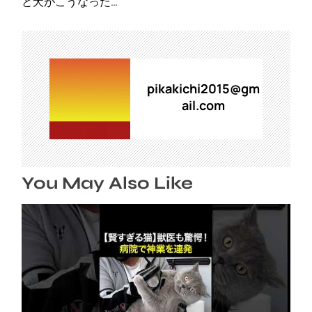
ビ
と犬がこうなった…
ゲ
ー
シ
ョ
ン
pikakichi2015@gm
ail.com
You May Also Like