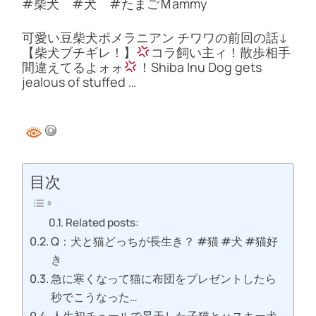
#柴犬 #犬 #たまごＭammy
可愛い豆柴犬ポメラニアン チワワの前回の話↓
【柴犬ブチギレ！】
コラ飼い主ィ！散歩相手
間違えてるよォォ
！Shiba Inu Dog gets
jealous of stuffed …
目次
Related posts:
Q：犬と猫どっちが長生き？ #猫 #犬 #猫好
き
急に寒くなって猫に布団をプレゼントしたら
秒でこうなった…