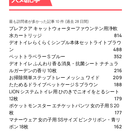
最も訪問者が多かった記事 10 件 (過去 28 日間)
プレアクア キャットウォーターファウンテン用浄軟
水カートリッジ
814
デオトイレらくらくシンプル本体セットライトブラウ
ン
488
ペットトラベラー S ブルー
352
デオトイレ ふんわり香る消臭・抗菌シート ナチュラ
ルガーデンの香り 10枚
216
お掃除簡単ステップトレー メッシュ ワイド
209
たためるドライブペットケージ S ブラウン
188
LION システムトイレ用 ひのきでニオイをとるシート
12枚
179
ポケットモンスター エチケットパンツ 女の子用 S 20
枚
177
マナーウェア 女の子用 SSサイズ ピンクリボン・青リ
ボン 18枚
162