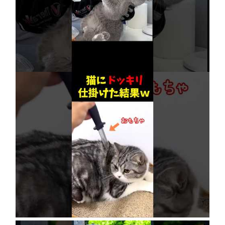
【賢すぎる猫】獣医も驚愕！病院で神業を連発
2026年8月6日
ネコにドッキリ仕掛けた結果５選 #猫のいる暮
らし #cat #面白集 #ねこ #笑ったら負け
2026年8月6日