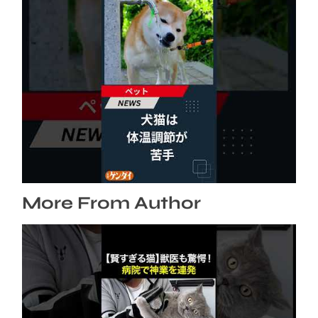
犬猫は体温調節が苦手、しかも夏バテは胃腸に
出る…そんなときの対処法とは？ #犬 #猫 #ペ
ット #飼い猫 #飼い犬 #熱中症 #日刊ゲンダイ
2026年8月6日
More From Author