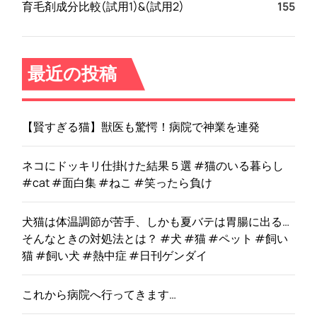
育毛剤成分比較(試用1)&(試用2)
155
最近の投稿
【賢すぎる猫】獣医も驚愕！病院で神業を連発
ネコにドッキリ仕掛けた結果５選 #猫のいる暮らし
#cat #面白集 #ねこ #笑ったら負け
犬猫は体温調節が苦手、しかも夏バテは胃腸に出る…
そんなときの対処法とは？ #犬 #猫 #ペット #飼い
猫 #飼い犬 #熱中症 #日刊ゲンダイ
これから病院へ行ってきます…