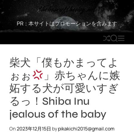
S
thehairofthedog.net
k
i
PR：本サイトはプロモーションを含みます
p
t
S
S
M
o
h
E
E
c
u
A
N
o
柴犬「僕もかまってよ
ff
R
U
n
l
C
t
ぉぉ
」赤ちゃんに嫉
e
H
e
n
妬する犬が可愛いすぎ
t
るっ！Shiba Inu
jealous of the baby
On
2023年12月15日
by
pikakichi2015@gmail.com