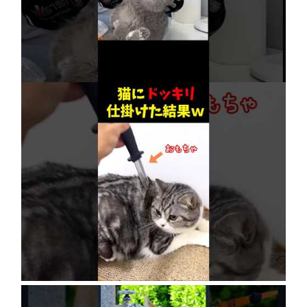
【賢すぎる猫】獣医も驚愕！病院で神業を連発
2026年8月6日
ネコにドッキリ仕掛けた結果５選 #猫のいる暮
らし #cat #面白集 #ねこ #笑ったら負け
2026年8月6日