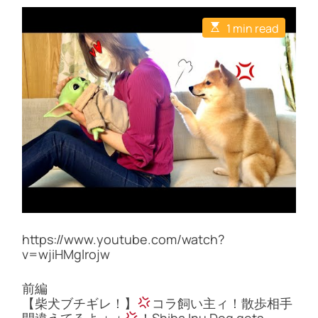
E
1 min read
s
t
i
m
a
t
e
d
r
e
a
d
t
i
m
e
https://www.youtube.com/watch?
v=wjiHMglrojw
前編
【柴犬ブチギレ！】
コラ飼い主ィ！散歩相手
間違えてるよォォ
！Shiba Inu Dog gets