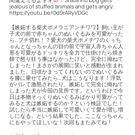
jealous of stuffed animals and gets angry.
https://youtu.be/Od9rARyVDGc
【嫉妬する柴犬ポメラニアンチワワ】飼い主が
子犬の前で赤ちゃんのぬいぐるみを可愛がった
ら…ブチ切れ！？愛犬の柴犬ポメチワのくぅち
ゃんとなっちゃんの目の前で宇宙人赤ちゃん人
形を可愛がるドッキリを全力で仕掛けたら焼き
餅で怒り狂う事はなかったけど、完全に拗ねて
しまった！まさかの展開に笑いと感動が生まれ
ました。日頃かまってくれないのでぬいぐるみ
を膝に乗せてみたら…犬はこうなります！浮気
がバレて激怒されたり、嫉妬して完全に拗ねて
しまった犬が今回の見所です。というわけで今
日は本物そっくりぬいぐるみばかり可愛がって
みると犬は嫉妬するのか？という検証でした！
試したら本当に嫉妬して可愛いくて愛が増し増
しになる。という結果でした。ここなっちゃん
にもやってほしいな！次回もまたみてね！