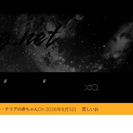
g.net
ド
サイトマップ
S
S
h
E
u
A
ff
R
On
2026年8月5日
O
ん
悲しいお知らせです猫の咳が止まりません…
l
C
e
H