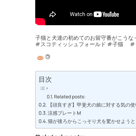
子猫と犬達の初めてのお留守番がこうな
#スコティッシュフォールド #子猫 
目次
Related posts:
【頭良すぎ】甲斐犬の娘に対する気の使
涼感プレートM
猫が後ろからこっそり犬を驚かせようと