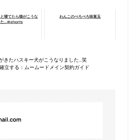
みと寝てたら猫がこうな
わんこのぺろぺろ味覚玉
...#shorts
がきたハスキー犬がこうなりました…笑
確立する：ムームードメイン契約ガイド
ail.com