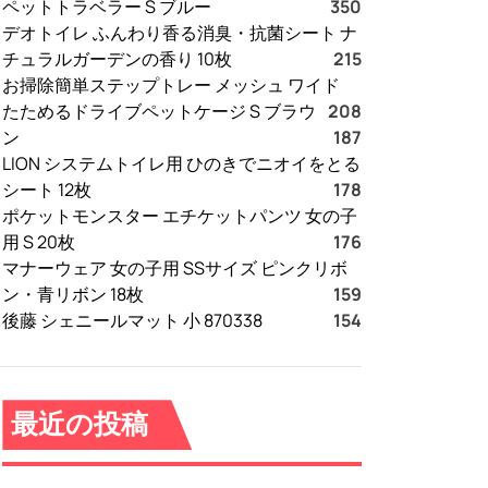
ペットトラベラー S ブルー
350
デオトイレ ふんわり香る消臭・抗菌シート ナ
チュラルガーデンの香り 10枚
215
お掃除簡単ステップトレー メッシュ ワイド
たためるドライブペットケージ S ブラウ
208
ン
187
LION システムトイレ用 ひのきでニオイをとる
シート 12枚
178
ポケットモンスター エチケットパンツ 女の子
用 S 20枚
176
マナーウェア 女の子用 SSサイズ ピンクリボ
ン・青リボン 18枚
159
後藤 シェニールマット 小 870338
154
最近の投稿