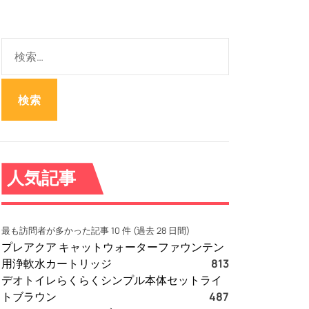
検
索
:
人気記事
最も訪問者が多かった記事 10 件 (過去 28 日間)
プレアクア キャットウォーターファウンテン
用浄軟水カートリッジ
813
デオトイレらくらくシンプル本体セットライ
トブラウン
487