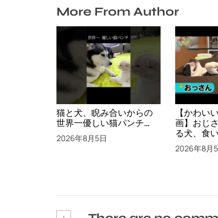
More From Author
猫と犬、睨み合いからの
【かわい
世界一優しい猫パンチ…
画】おじ
る犬、食
2026年8月5日
はんチャ
2026年8月
テリアの
+
There are no comm