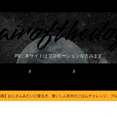
airofthedo
PR：本サイトはプロモーションを含みます
ー・資産・副業
家電・PC・スマホ
TVニューストレン
いに寝る犬、食いしん坊犬のごはんチャレンジ、ブル・テリアの赤ちゃ