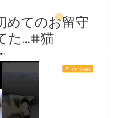
初めてのお留守
てた…#猫
com
E
1 min read
s
t
i
m
a
t
e
d
r
e
a