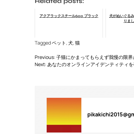
Related posts:
アクアラックスチール600 ブラック
犬がぬいぐる
りました
Tagged
ペット
,
犬
,
猫
投
Previous:
子猫にかまってもらえず我慢の限界
稿
Next:
あなたのオンラインアイデンティティを
ナ
ビ
ゲ
ー
シ
ョ
ン
pikakichi2015@gm