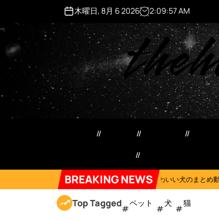
S
木曜日, 8月 6 2026
2
:
09
:
58
AM
k
theh
i
p
t
o
c
o
n
t
e
ペット用品
日用品
犬猫用品
マネ
n
t
特定商取引法記載事項
Forum
BREAKING NEWS
On
2026年8月5日
ンチ…
【かわいい犬のまとめ動画】おじさんみた
Top Tagged
ペット
犬
猫