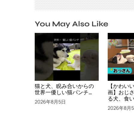
You May Also Like
猫と犬、睨み合いからの
【かわい
世界一優しい猫パンチ…
画】おじ
る犬、食
2026年8月5日
はんチャ
2026年8月
テリアの