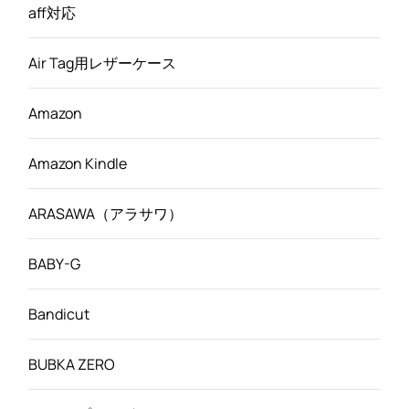
aff対応
Air Tag用レザーケース
Amazon
Amazon Kindle
ARASAWA（アラサワ）
BABY-G
Bandicut
BUBKA ZERO