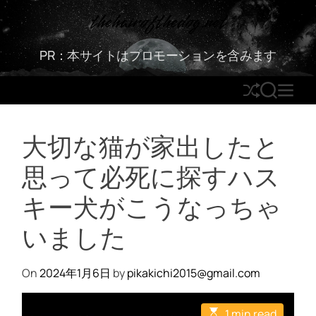
S
thehairofthedog.net
k
i
PR：本サイトはプロモーションを含みます
p
t
S
S
M
o
h
E
E
c
u
A
N
o
大切な猫が家出したと
ff
R
U
n
l
C
t
思って必死に探すハス
e
H
e
n
キー犬がこうなっちゃ
t
いました
On
2024年1月6日
by
pikakichi2015@gmail.com
E
1 min read