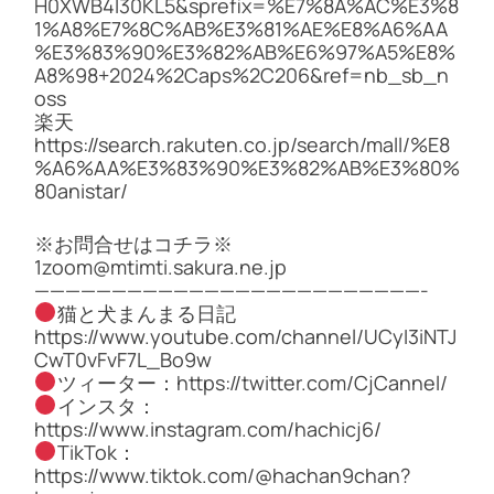
H0XWB4I30KL5&sprefix=%E7%8A%AC%E3%8
1%A8%E7%8C%AB%E3%81%AE%E8%A6%AA
%E3%83%90%E3%82%AB%E6%97%A5%E8%
A8%98+2024%2Caps%2C206&ref=nb_sb_n
oss
楽天
https://search.rakuten.co.jp/search/mall/%E8
%A6%AA%E3%83%90%E3%82%AB%E3%80%
80anistar/
※お問合せはコチラ※
1zoom@mtimti.sakura.ne.jp
—————————————————————————-
猫と犬まんまる日記
https://www.youtube.com/channel/UCyI3iNTJ
CwT0vFvF7L_Bo9w
ツィーター：https://twitter.com/CjCannel/
インスタ：
https://www.instagram.com/hachicj6/
TikTok：
https://www.tiktok.com/@hachan9chan?