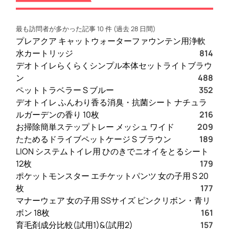
最も訪問者が多かった記事 10 件 (過去 28 日間)
プレアクア キャットウォーターファウンテン用浄軟
水カートリッジ
814
デオトイレらくらくシンプル本体セットライトブラウ
ン
488
ペットトラベラー S ブルー
352
デオトイレ ふんわり香る消臭・抗菌シート ナチュラ
ルガーデンの香り 10枚
216
お掃除簡単ステップトレー メッシュ ワイド
209
たためるドライブペットケージ S ブラウン
189
LION システムトイレ用 ひのきでニオイをとるシート
12枚
179
ポケットモンスター エチケットパンツ 女の子用 S 20
枚
177
マナーウェア 女の子用 SSサイズ ピンクリボン・青リ
ボン 18枚
161
育毛剤成分比較(試用1)&(試用2)
157