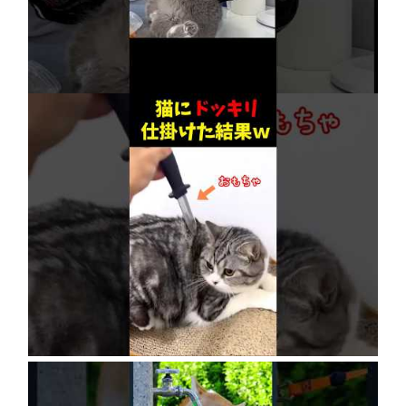
【賢すぎる猫】獣医も驚愕！病院で神業を連発
2026年8月6日
ネコにドッキリ仕掛けた結果５選 #猫のいる暮
らし #cat #面白集 #ねこ #笑ったら負け
2026年8月6日