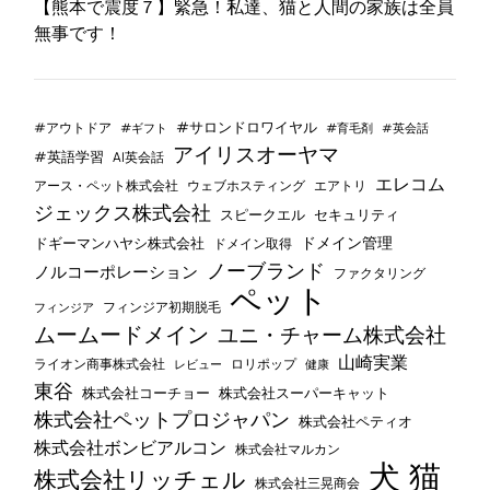
【熊本で震度７】緊急！私達、猫と人間の家族は全員
無事です！
#サロンドロワイヤル
#アウトドア
#ギフト
#育毛剤
#英会話
アイリスオーヤマ
#英語学習
AI英会話
エレコム
ウェブホスティング
エアトリ
アース・ペット株式会社
ジェックス株式会社
セキュリティ
スピークエル
ドメイン管理
ドギーマンハヤシ株式会社
ドメイン取得
ノーブランド
ノルコーポレーション
ファクタリング
ペット
フィンジア初期脱毛
フィンジア
ムームードメイン
ユニ・チャーム株式会社
山崎実業
ライオン商事株式会社
レビュー
ロリポップ
健康
東谷
株式会社コーチョー
株式会社スーパーキャット
株式会社ペットプロジャパン
株式会社ペティオ
株式会社ボンビアルコン
株式会社マルカン
犬
猫
株式会社リッチェル
株式会社三晃商会