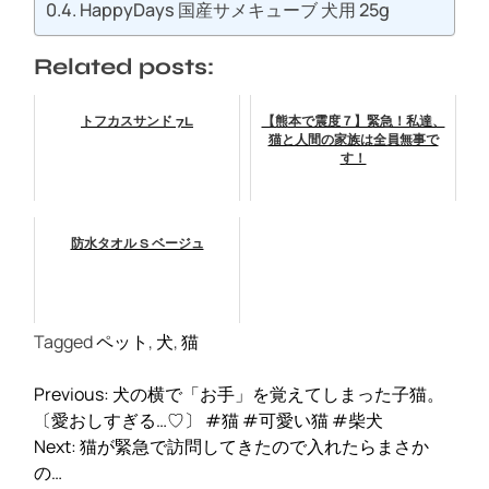
HappyDays 国産サメキューブ 犬用 25g
Related posts:
トフカスサンド 7L
【熊本で震度７】緊急！私達、
猫と人間の家族は全員無事で
す！
防水タオル S ベージュ
Tagged
ペット
,
犬
,
猫
投
Previous:
犬の横で「お手」を覚えてしまった子猫。
稿
〔愛おしすぎる…♡〕 #猫 #可愛い猫 #柴犬
ナ
Next:
猫が緊急で訪問してきたので入れたらまさか
ビ
の…