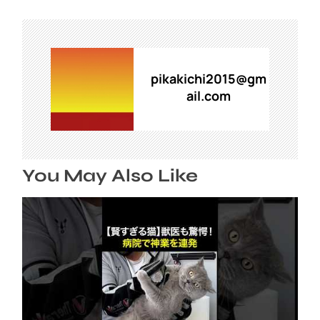
ゲ
ー
シ
ョ
ン
pikakichi2015@gm
ail.com
You May Also Like