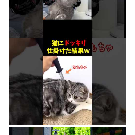
【賢すぎる猫】獣医も驚愕！病院で神業を連発
2026年8月6日
ネコにドッキリ仕掛けた結果５選 #猫のいる暮
らし #cat #面白集 #ねこ #笑ったら負け
2026年8月6日