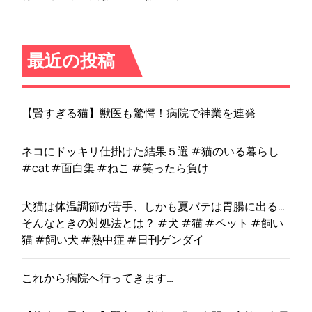
最近の投稿
【賢すぎる猫】獣医も驚愕！病院で神業を連発
ネコにドッキリ仕掛けた結果５選 #猫のいる暮らし
#cat #面白集 #ねこ #笑ったら負け
犬猫は体温調節が苦手、しかも夏バテは胃腸に出る…
そんなときの対処法とは？ #犬 #猫 #ペット #飼い
猫 #飼い犬 #熱中症 #日刊ゲンダイ
これから病院へ行ってきます…