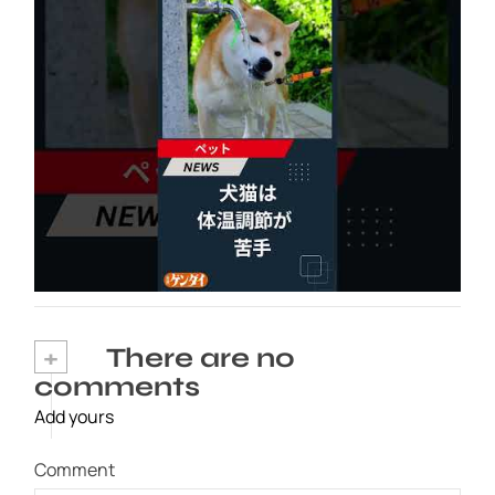
犬猫は体温調節が苦手、しかも夏バテは胃腸に
出る…そんなときの対処法とは？ #犬 #猫 #ペ
ット #飼い猫 #飼い犬 #熱中症 #日刊ゲンダイ
2026年8月6日
+
There are no
comments
Add yours
Comment