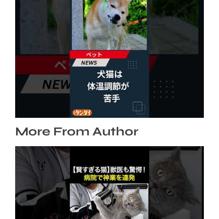
犬猫は体温調節が苦手、しかも夏バテは胃腸に
出る…そんなときの対処法とは？ #犬 #猫 #ペ
ット #飼い猫 #飼い犬 #熱中症 #日刊ゲンダイ
2026年8月6日
More From Author