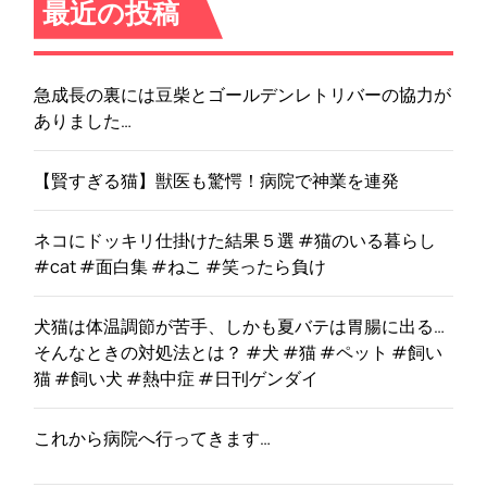
最近の投稿
急成長の裏には豆柴とゴールデンレトリバーの協力が
ありました…
【賢すぎる猫】獣医も驚愕！病院で神業を連発
ネコにドッキリ仕掛けた結果５選 #猫のいる暮らし
#cat #面白集 #ねこ #笑ったら負け
犬猫は体温調節が苦手、しかも夏バテは胃腸に出る…
そんなときの対処法とは？ #犬 #猫 #ペット #飼い
猫 #飼い犬 #熱中症 #日刊ゲンダイ
これから病院へ行ってきます…