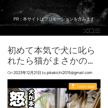
S
thehairofthedog.net
k
i
PR：本サイトはプロモーションを含みます
p
t
S
S
M
o
h
E
E
c
u
A
N
o
初めて本気で犬に叱ら
ff
R
U
n
l
C
t
れたら猫がまさかの…
e
H
e
n
t
On
2023年12月21日
by
pikakichi2015@gmail.com
E
1 min read
s
t
i
m
a