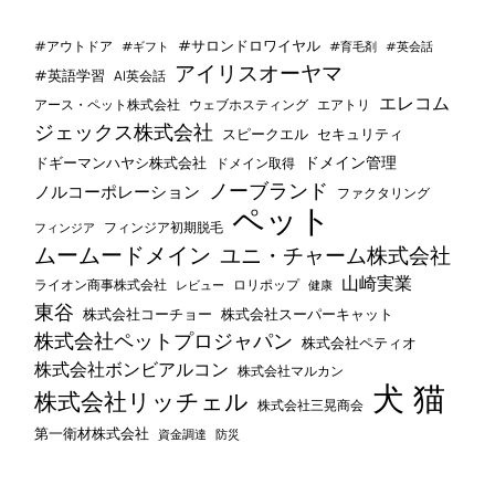
#サロンドロワイヤル
#アウトドア
#ギフト
#育毛剤
#英会話
アイリスオーヤマ
#英語学習
AI英会話
エレコム
ウェブホスティング
エアトリ
アース・ペット株式会社
ジェックス株式会社
セキュリティ
スピークエル
ドメイン管理
ドギーマンハヤシ株式会社
ドメイン取得
ノーブランド
ノルコーポレーション
ファクタリング
ペット
フィンジア初期脱毛
フィンジア
ムームードメイン
ユニ・チャーム株式会社
山崎実業
ライオン商事株式会社
レビュー
ロリポップ
健康
東谷
株式会社コーチョー
株式会社スーパーキャット
株式会社ペットプロジャパン
株式会社ペティオ
株式会社ボンビアルコン
株式会社マルカン
犬
猫
株式会社リッチェル
株式会社三晃商会
第一衛材株式会社
資金調達
防災