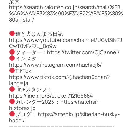
楽天
https://search.rakuten.co.jp/search/mall/%E8
%A6%AA%E3%83%90%E3%82%AB%E3%80%
80anistar/
猫と犬まんまる日記
https://www.youtube.com/channel/UCyI3iNTJ
CwT0vFvF7L_Bo9w
ツィーター：https://twitter.com/CjCannel/
インスタ：
https://www.instagram.com/hachicj6/
TikTok：
https://www.tiktok.com/@hachan9chan?
lang=ja
LINEスタンプ：
https://line.me/S/sticker/12166884
カレンダー2023 ：https://hatchan-
h.stores.jp
ブログ： https://ameblo.jp/siberian-husky-
hachi/
—————————————————————————-