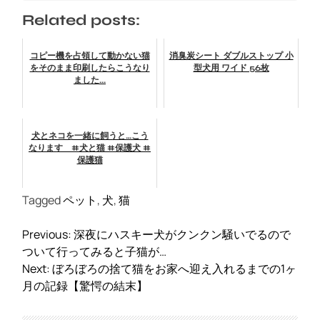
Related posts:
コピー機を占領して動かない猫
消臭炭シート ダブルストップ 小
をそのまま印刷したらこうなり
型犬用 ワイド 56枚
ました...
犬とネコを一緒に飼うと…こう
なります #犬と猫 #保護犬 #
保護猫
Tagged
ペット
,
犬
,
猫
投
Previous:
深夜にハスキー犬がクンクン騒いでるので
稿
ついて行ってみると子猫が…
ナ
Next:
ぼろぼろの捨て猫をお家へ迎え入れるまでの1ヶ
ビ
月の記録【驚愕の結末】
ゲ
ー