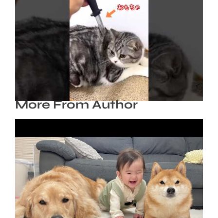
ネコにドッキリ仕掛けた結果５選 #猫のいる暮
らし #cat #面白集 #ねこ #笑ったら負け
2026年8月6日
More From Author
急成長の裏には豆柴とゴールデンレトリバーの
協力がありました…