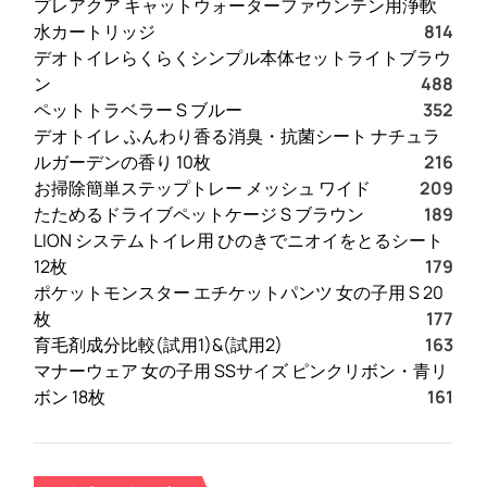
プレアクア キャットウォーターファウンテン用浄軟
水カートリッジ
814
デオトイレらくらくシンプル本体セットライトブラウ
ン
488
ペットトラベラー S ブルー
352
デオトイレ ふんわり香る消臭・抗菌シート ナチュラ
ルガーデンの香り 10枚
216
お掃除簡単ステップトレー メッシュ ワイド
209
たためるドライブペットケージ S ブラウン
189
LION システムトイレ用 ひのきでニオイをとるシート
12枚
179
ポケットモンスター エチケットパンツ 女の子用 S 20
枚
177
育毛剤成分比較(試用1)&(試用2)
163
マナーウェア 女の子用 SSサイズ ピンクリボン・青リ
ボン 18枚
161