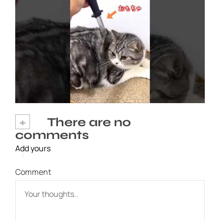
ネコにドッキリ仕掛けた結果５選 #猫のいる暮
らし #cat #面白集 #ねこ #笑ったら負け
2026年8月6日
+
There are no
comments
Add yours
Comment