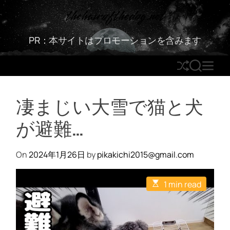
S
thehairofthedog.net
k
i
PR：本サイトはプロモーションを含みます
p
t
S
S
M
o
h
E
E
c
u
A
N
o
凄まじい大雪で猫と犬
ff
R
U
n
l
C
t
が避難…
e
H
e
n
t
On
2024年1月26日
by
pikakichi2015@gmail.com
E
1 min read
s
t
i
m
a