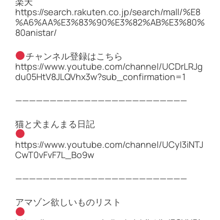
楽天
https://search.rakuten.co.jp/search/mall/%E8
%A6%AA%E3%83%90%E3%82%AB%E3%80%
80anistar/
チャンネル登録はこちら
https://www.youtube.com/channel/UCDrLRJg
du05HtV8JLQVhx3w?sub_confirmation=1
—————————————————————————
猫と犬まんまる日記
https://www.youtube.com/channel/UCyI3iNTJ
CwT0vFvF7L_Bo9w
—————————————————————————
アマゾン欲しいものリスト