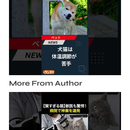
犬猫は体温調節が苦手、しかも夏バテは胃腸に
出る…そんなときの対処法とは？ #犬 #猫 #ペ
ット #飼い猫 #飼い犬 #熱中症 #日刊ゲンダイ
2026年8月6日
More From Author