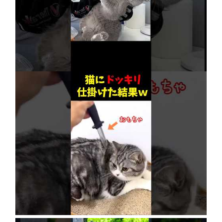
【賢すぎる猫】獣医も驚愕！病院で神業を連発
2026年8月6日
ネコにドッキリ仕掛けた結果５選 #猫のいる暮
らし #cat #面白集 #ねこ #笑ったら負け
2026年8月6日