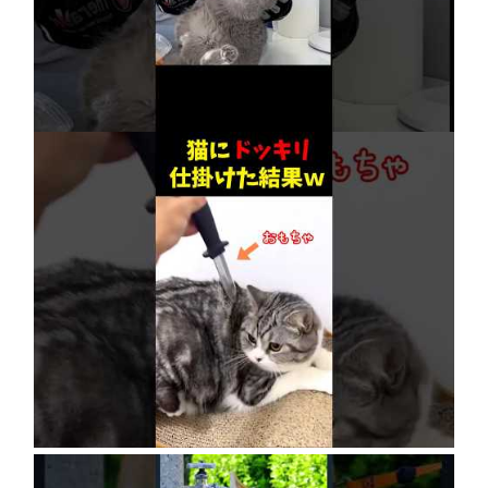
【賢すぎる猫】獣医も驚愕！病院で神業を連発
2026年8月6日
ネコにドッキリ仕掛けた結果５選 #猫のいる暮
らし #cat #面白集 #ねこ #笑ったら負け
2026年8月6日