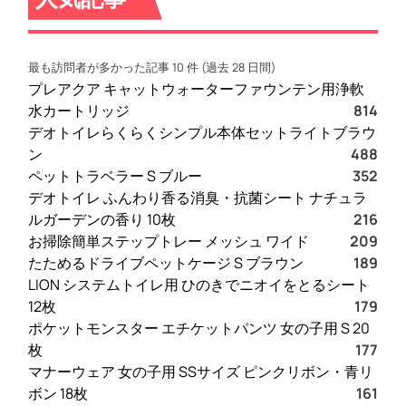
最も訪問者が多かった記事 10 件 (過去 28 日間)
プレアクア キャットウォーターファウンテン用浄軟
水カートリッジ
814
デオトイレらくらくシンプル本体セットライトブラウ
ン
488
ペットトラベラー S ブルー
352
デオトイレ ふんわり香る消臭・抗菌シート ナチュラ
ルガーデンの香り 10枚
216
お掃除簡単ステップトレー メッシュ ワイド
209
たためるドライブペットケージ S ブラウン
189
LION システムトイレ用 ひのきでニオイをとるシート
12枚
179
ポケットモンスター エチケットパンツ 女の子用 S 20
枚
177
マナーウェア 女の子用 SSサイズ ピンクリボン・青リ
ボン 18枚
161