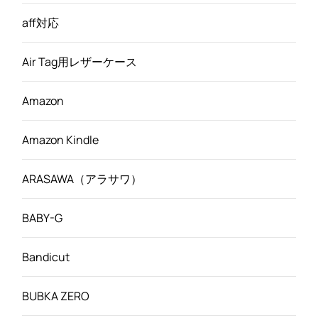
aff対応
Air Tag用レザーケース
Amazon
Amazon Kindle
ARASAWA（アラサワ）
BABY-G
Bandicut
BUBKA ZERO