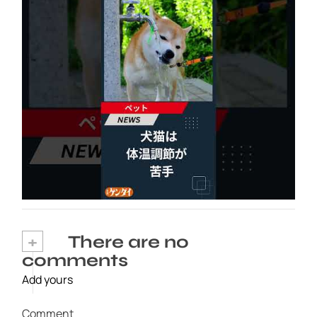
犬猫は体温調節が苦手、しかも夏バテは胃腸に
出る…そんなときの対処法とは？ #犬 #猫 #ペ
ット #飼い猫 #飼い犬 #熱中症 #日刊ゲンダイ
2026年8月6日
+
There are no
comments
Add yours
Comment