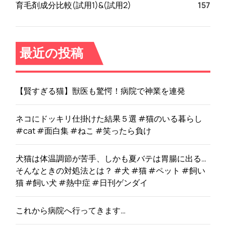
育毛剤成分比較(試用1)&(試用2)
157
最近の投稿
【賢すぎる猫】獣医も驚愕！病院で神業を連発
ネコにドッキリ仕掛けた結果５選 #猫のいる暮らし
#cat #面白集 #ねこ #笑ったら負け
犬猫は体温調節が苦手、しかも夏バテは胃腸に出る…
そんなときの対処法とは？ #犬 #猫 #ペット #飼い
猫 #飼い犬 #熱中症 #日刊ゲンダイ
これから病院へ行ってきます…