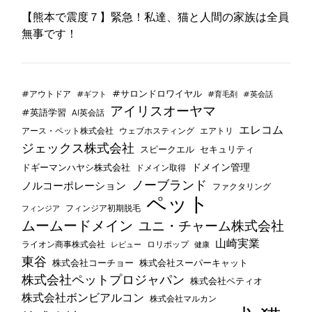
【熊本で震度７】緊急！私達、猫と人間の家族は全員
無事です！
#サロンドロワイヤル
#アウトドア
#ギフト
#育毛剤
#英会話
アイリスオーヤマ
#英語学習
AI英会話
エレコム
ウェブホスティング
エアトリ
アース・ペット株式会社
ジェックス株式会社
セキュリティ
スピークエル
ドメイン管理
ドギーマンハヤシ株式会社
ドメイン取得
ノーブランド
ノルコーポレーション
ファクタリング
ペット
フィンジア初期脱毛
フィンジア
ムームードメイン
ユニ・チャーム株式会社
山崎実業
ライオン商事株式会社
レビュー
ロリポップ
健康
東谷
株式会社コーチョー
株式会社スーパーキャット
株式会社ペットプロジャパン
株式会社ペティオ
株式会社ボンビアルコン
株式会社マルカン