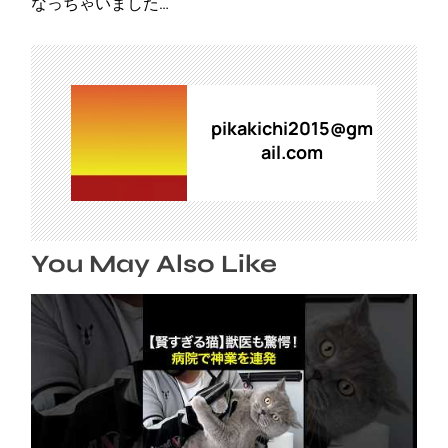
ビ
なっちゃいました…
ゲ
ー
シ
ョ
ン
pikakichi2015@gm
ail.com
You May Also Like