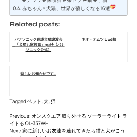
#チワワ #保護猫 #茶トラ #猫 #子猫
赤ちゃん × 犬猫、世界が優しくなる16選
Related posts:
パナソニック保護犬猫譲渡会
ネオ・オムツ L 26枚
_「犬猫も家族篇」30秒【パナ
ソニック公式】
悲しいお知らせです...
Tagged
ペット
,
犬
,
猫
投
Previous:
オンスクエア 取り外せる ソーラーライト ラ
稿
イトる OL-337WH
ナ
Next:
家に新しいお友達を連れてきたら猫と犬がこう