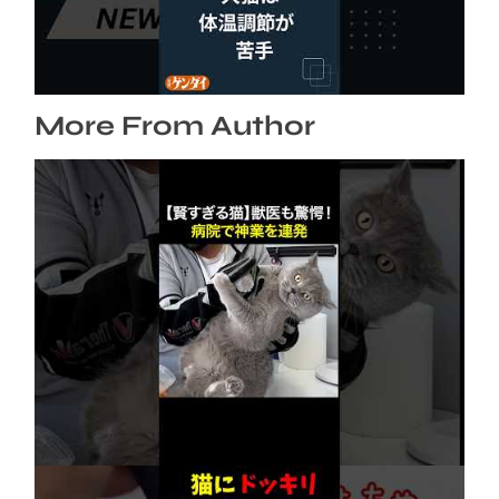
ット #飼い猫 #飼い犬 #熱中症 #日刊ゲンダイ
2026年8月6日
More From Author
【賢すぎる猫】獣医も驚愕！病院で神業を連発
2026年8月6日