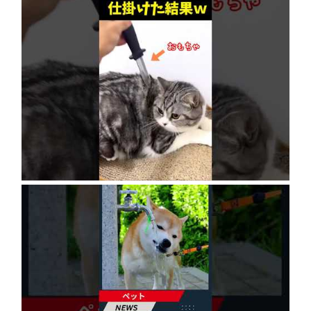
ネコにドッキリ仕掛けた結果５選 #猫のいる暮
らし #cat #面白集 #ねこ #笑ったら負け
2026年8月6日
犬猫は体温調節が苦手、しかも夏バテは胃腸に