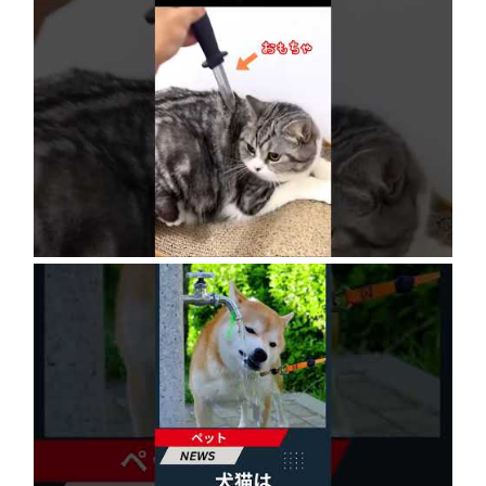
ネコにドッキリ仕掛けた結果５選 #猫のいる暮
らし #cat #面白集 #ねこ #笑ったら負け
2026年8月6日
犬猫は体温調節が苦手、しかも夏バテは胃腸に
出る…そんなときの対処法とは？ #犬 #猫 #ペ