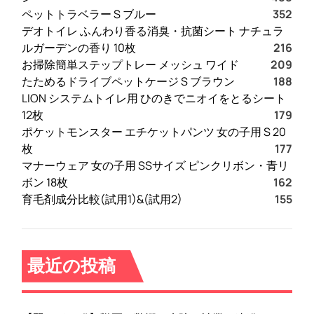
ペットトラベラー S ブルー
352
デオトイレ ふんわり香る消臭・抗菌シート ナチュラ
ルガーデンの香り 10枚
216
お掃除簡単ステップトレー メッシュ ワイド
209
たためるドライブペットケージ S ブラウン
188
LION システムトイレ用 ひのきでニオイをとるシート
12枚
179
ポケットモンスター エチケットパンツ 女の子用 S 20
枚
177
マナーウェア 女の子用 SSサイズ ピンクリボン・青リ
ボン 18枚
162
育毛剤成分比較(試用1)&(試用2)
155
最近の投稿