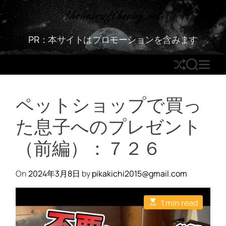
S
thehairofthedog.net
k
i
PR：本サイトはプロモーションを含みます
p
t
S
S
M
o
h
E
E
c
u
A
N
o
ペットショップで買っ
ff
R
U
n
l
C
t
た息子へのプレゼント
e
H
e
n
（前編）：７２６
t
On
2024年3月8日
by
pikakichi2015@gmail.com
E
1 min read
s
t
i