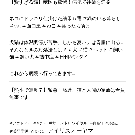
【賢すぎる猫】獣医も驚愕！病院で神業を連発
ネコにドッキリ仕掛けた結果５選 #猫のいる暮らし
#cat #面白集 #ねこ #笑ったら負け
犬猫は体温調節が苦手、しかも夏バテは胃腸に出る…
そんなときの対処法とは？ #犬 #猫 #ペット #飼い
猫 #飼い犬 #熱中症 #日刊ゲンダイ
これから病院へ行ってきます…
【熊本で震度７】緊急！私達、猫と人間の家族は全員
無事です！
#サロンドロワイヤル
#アウトドア
#ギフト
#育毛剤
#英会話
アイリスオーヤマ
#英語学習
AI英会話