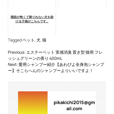
階段が怖くて降りれない犬を助
ける子猫がこちらです...
Tagged
ペット
,
犬
,
猫
投
Previous:
エステーペット 実感消臭 置き型 猫用 フレ
稿
ッシュグリーンの香り 400mL
ナ
Next:
愛用シャンプー紹介【あわぴよ全身泡シャンプ
ビ
ー】そこらへんのシャンプーよりいいですよ！
ゲ
ー
シ
ョ
ン
pikakichi2015@gm
ail.com