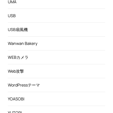
UMA
USB
USB扇風機
Wanwan Bakery
WEBカメラ
Web攻撃
WordPressテーマ
YOASOBI
YUTORI