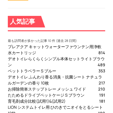
人気記事
最も訪問者が多かった記事 10 件 (過去 28 日間)
プレアクア キャットウォーターファウンテン用浄軟
水カートリッジ
814
デオトイレらくらくシンプル本体セットライトブラウ
ン
489
ペットトラベラー S ブルー
353
デオトイレ ふんわり香る消臭・抗菌シート ナチュラ
ルガーデンの香り 10枚
217
お掃除簡単ステップトレー メッシュ ワイド
210
たためるドライブペットケージ S ブラウン
191
育毛剤成分比較(試用1)&(試用2)
181
LION システムトイレ用 ひのきでニオイをとるシート