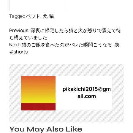
Tagged
ペット
,
犬
,
猫
投
Previous:
深夜に帰宅したら猫と犬が怒りで震えて待
稿
ち構えていました
ナ
Next:
猫のご飯を食べたのがバレた瞬間こうなる…笑
ビ
#shorts
ゲ
ー
シ
ョ
ン
pikakichi2015@gm
ail.com
You May Also Like