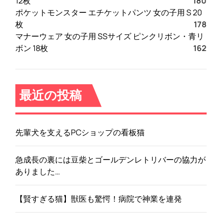
12枚
180
ポケットモンスター エチケットパンツ 女の子用 S 20
枚
178
マナーウェア 女の子用 SSサイズ ピンクリボン・青リ
ボン 18枚
162
最近の投稿
先輩犬を支えるPCショップの看板猫
急成長の裏には豆柴とゴールデンレトリバーの協力が
ありました…
【賢すぎる猫】獣医も驚愕！病院で神業を連発