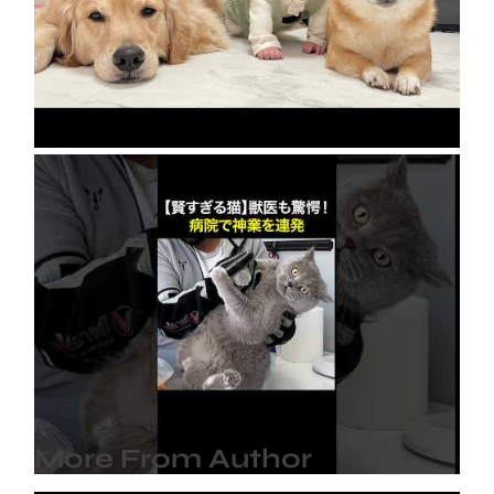
急成長の裏には豆柴とゴールデンレトリバーの
協力がありました…
2026年8月8日
【賢すぎる猫】獣医も驚愕！病院で神業を連発
2026年8月6日
More From Author