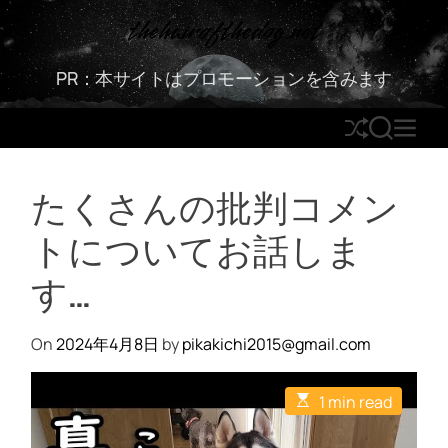
S
thehairofthedog.net
k
i
PR：本サイトはプロモーションを含みます
p
t
S
S
M
o
h
E
E
c
u
A
N
o
たくさんの批判コメン
ff
R
U
n
l
C
t
トについてお話しま
e
H
e
n
す…
t
On
2024年4月8日
by
pikakichi2015@gmail.com
E
1 min read
s
t
i