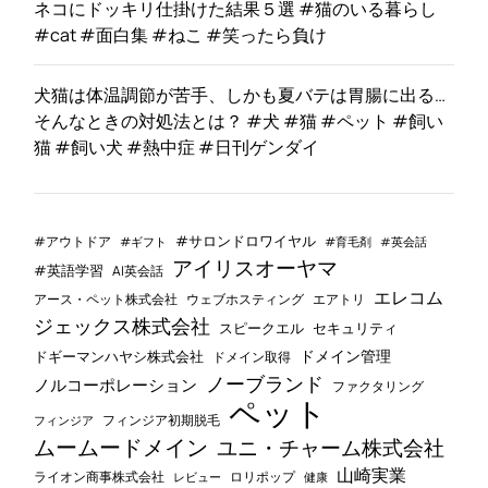
ネコにドッキリ仕掛けた結果５選 #猫のいる暮らし
#cat #面白集 #ねこ #笑ったら負け
犬猫は体温調節が苦手、しかも夏バテは胃腸に出る…
そんなときの対処法とは？ #犬 #猫 #ペット #飼い
猫 #飼い犬 #熱中症 #日刊ゲンダイ
#サロンドロワイヤル
#アウトドア
#ギフト
#育毛剤
#英会話
アイリスオーヤマ
#英語学習
AI英会話
エレコム
ウェブホスティング
エアトリ
アース・ペット株式会社
ジェックス株式会社
セキュリティ
スピークエル
ドメイン管理
ドギーマンハヤシ株式会社
ドメイン取得
ノーブランド
ノルコーポレーション
ファクタリング
ペット
フィンジア初期脱毛
フィンジア
ムームードメイン
ユニ・チャーム株式会社
山崎実業
ライオン商事株式会社
レビュー
ロリポップ
健康