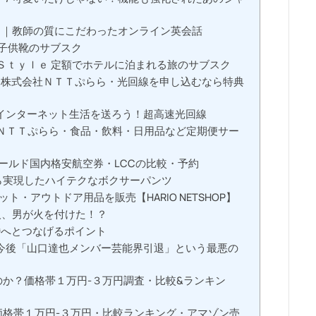
ュ）】｜教師の質にこだわったオンライン英会話
ｔ子供靴のサブスク
＿Ｓｔｙｌｅ 定額でホテルに泊まれる旅のサブスク
】株式会社ＮＴＴぷらら・光回線を申し込むなら特典
なインターネット生活を送ろう！超高速光回線
ＮＴＴぷらら・食品・飲料・日用品など定期便サー
ールド国内格安航空券・LCCの比較・予約
から実現したハイテクなボクサーパンツ
・アウトドア用品を販売【HARIO NETSHOP】
*人、男が火を付けた！？
婚へとつなげるポイント
」と今後「山口達也メンバー芸能界引退」という最悪の
のか？価格帯１万円-３万円調査・比較&ランキン
価格帯１万円-３万円・比較ランキング・アマゾン売