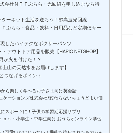
株式会社ＮＴＴぷらら・光回線を申し込むなら特
ンターネット生活を送ろう！超高速光回線
ＴＴぷらら・食品・飲料・日用品など定期便サー
ら実現したハイテクなボクサーパンツ
アウトドア用品を販売【HARIO NETSHOP】
、男が火を付けた！？
富士山の天然水をお届けします】
へとつなげるポイント
師から楽しく学べるお子さま向け英会話
ミュニケーションズ株式会社/変わらないちょうどよい価
強にスポーツに！子供の学習期応援サプリ
ｒｎｓ・小学生・中学生向け おうちオンライン学習
/ 可愛いだけじゃない！機能も強化されたあのシャ