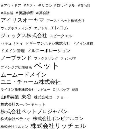
#サロンドロワイヤル
#アウトドア
#ギフト
#育毛剤
#英語学習
AI英会話
#英会話
アイリスオーヤマ
アース・ペット株式会社
エレコム
ウェブホスティング
エアトリ
ジェックス株式会社
スピークエル
セキュリティ
ドギーマンハヤシ株式会社
ドメイン取得
ノルコーポレーション
ドメイン管理
ノーブランド
ファクタリング
フィンジア
ペット
フィンジア初期脱毛
ムームードメイン
ユニ・チャーム株式会社
ライオン商事株式会社
レビュー
ロリポップ
健康
東谷
山崎実業
株式会社コーチョー
株式会社スーパーキャット
株式会社ペットプロジャパン
株式会社ボンビアルコン
株式会社ペティオ
株式会社リッチェル
株式会社マルカン