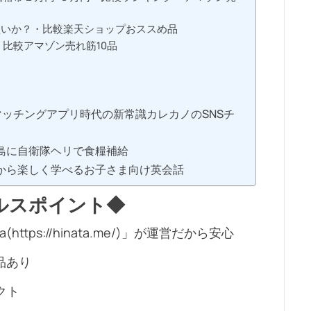
買いか？・比較楽天ショップおススめ品
比較アマゾン売れ筋10品
ッチングアプリ時代の新常識カレカノのSNSチ
島に自衛隊ヘリで食糧補給
から楽しく学べるお子さま向け英会話
ールスポイント◆
tps://hinata.me/)」が運営だから安心
品あり
クト