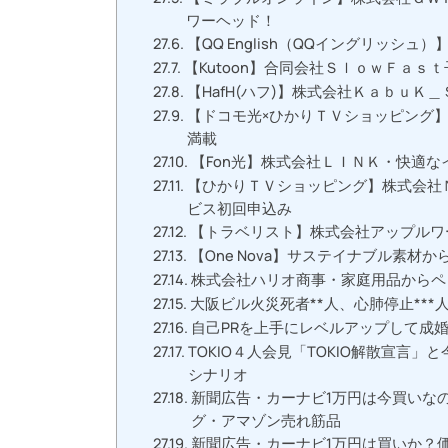
ワーヘッド！
【QQ English（QQイングリッシ
【Kutoon】合同会社ＳｌｏｗＦａｓ
【HafH(ハフ)】株式会社ＫａｂｕＫ
【ドコモ光×ひかりＴＶショッピング
満載
【Fon光】株式会社ＬＩＮＫ・快適
【ひかりＴＶショッピング】株式会社
ビス初回申込み
【トラベリスト】株式会社アップルワ
【One Nova】サステイナブル素材
株式会社ハリオ商事・家庭用品からペット
大阪ビル火災死者**人、心肺停止**
自己PRを上手にレベルアップして成
TOKIO４人会見「TOKIO解散宣言
シナリオ
新聞広告・カーナビ1万円は今買いな
グ・アマゾン売れ筋品
新聞広告・カーナビ1万円は買いか？