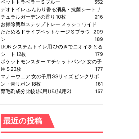
ペットトラベラー S ブルー
352
デオトイレ ふんわり香る消臭・抗菌シート ナ
チュラルガーデンの香り 10枚
216
お掃除簡単ステップトレー メッシュ ワイド
たためるドライブペットケージ S ブラウ
209
ン
189
LION システムトイレ用 ひのきでニオイをとる
シート 12枚
179
ポケットモンスター エチケットパンツ 女の子
用 S 20枚
177
マナーウェア 女の子用 SSサイズ ピンクリボ
ン・青リボン 18枚
161
育毛剤成分比較(試用1)&(試用2)
157
最近の投稿