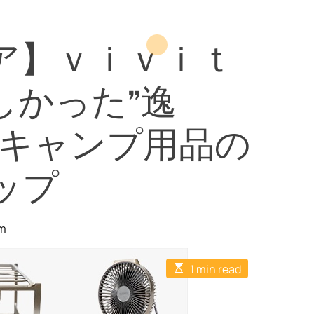
ストア】ｖｉｖｉｔ
しかった”逸
るキャンプ用品の
ップ
om
E
1 min read
s
t
i
m