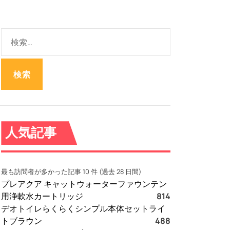
検
索
:
人気記事
最も訪問者が多かった記事 10 件 (過去 28 日間)
プレアクア キャットウォーターファウンテン
用浄軟水カートリッジ
814
デオトイレらくらくシンプル本体セットライ
トブラウン
488