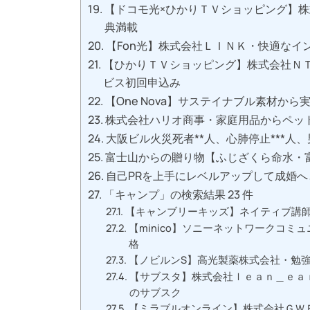
【ドコモ光×ひかりＴＶショッピング】
典満載
【Fon光】株式会社ＬＩＮＫ・快適なイ
【ひかりＴＶショッピング】株式会社Ｎ
ビス初回申込み
【One Nova】サステイナブル素材か
株式会社ハリオ商事・家庭用品からペット・
大阪ビル火災死者**人、心肺停止***人
富士山からの贈り物【ふじざくら命水・
自己PRを上手にレベルアップして成婚
「キャンプ」の検索結果 23 件
【キャンブリーキッズ】ネイティブ講
【minico】ソニーネットワークコ
格
【ノビルンS】高光製薬株式会社・勉
【サブスタ】株式会社ｌｅａｎ＿ｅａ
のサブスク
【ミラブルオンライン】株式会社ＧＷＦ