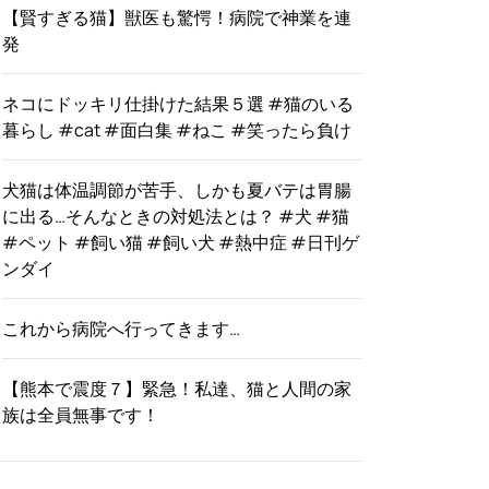
【賢すぎる猫】獣医も驚愕！病院で神業を連
発
ネコにドッキリ仕掛けた結果５選 #猫のいる
暮らし #cat #面白集 #ねこ #笑ったら負け
犬猫は体温調節が苦手、しかも夏バテは胃腸
に出る…そんなときの対処法とは？ #犬 #猫
#ペット #飼い猫 #飼い犬 #熱中症 #日刊ゲ
ンダイ
これから病院へ行ってきます…
【熊本で震度７】緊急！私達、猫と人間の家
族は全員無事です！