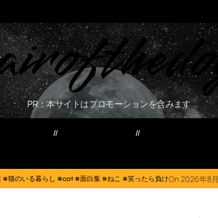
airofthedo
PR：本サイトはプロモーションを含みます
ー・資産・副業
家電・PC・スマホ
TVニューストレン
On
2026年8月6日
at #面白集 #ねこ #笑ったら負け
犬猫は体温調