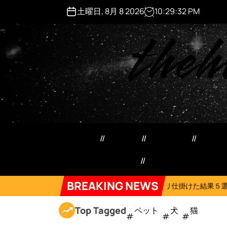
S
土曜日, 8月 8 2026
10
:
29
:
33
PM
k
theh
i
p
t
o
c
o
n
t
e
ペット用品
日用品
犬猫用品
マネ
n
t
特定商取引法記載事項
Forum
BREAKING NEWS
2026年8月6日
ネコにドッキリ仕掛けた結果５選 #猫のいる暮らし #c
Top Tagged
ペット
犬
猫