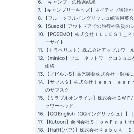
「キャンプ」の検索結果
【キャンブリーキッズ】ネイティブ講師か
【フルーツフルイングリッシュ練習用英会
【Suaoki】アウトドアでの旅行や防災の
【POSEMO】株式会社ＩＬＬＥＳＴ＿
ーサイト
【トラベリスト】株式会社アップルワール
【minico】ソニーネットワークコミュ
価格
【ノビルンS】高光製薬株式会社・勉強
【サブスタ】株式会社ｌｅａｎ＿ｅａｒ
のサブスク
【ミラブルオンライン】株式会社ＧＷＦ/
ャワーヘッド！
【QQ English（QQイングリッシュ
【Kutoon】合同会社ＳｌｏｗＦａｓｔ
【HafH(ハフ)】株式会社ＫａｂｕＫ＿