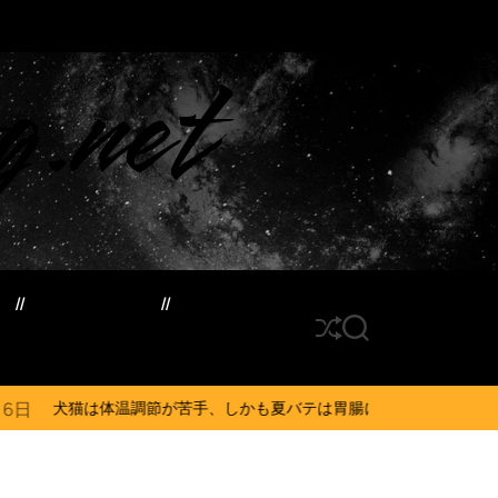
g.net
ド
サイトマップ
S
S
h
E
u
A
ff
R
節が苦手、しかも夏バテは胃腸に出る…そんなときの対処法とは？ #犬 #猫
l
C
e
H