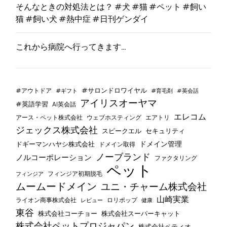
そんなときの対処法とは？ #犬 #猫 #ペット #飼い
猫 #飼い犬 #熱中症 #日刊ゲンダイ
これから病院へ行ってきます…
#サロンドロワイヤル
#アウトドア
#ギフト
#育毛剤
#英会話
アイリスオーヤマ
#英語学習
AI英会話
エレコム
ウェブホスティング
エアトリ
アース・ペット株式会社
ジェックス株式会社
セキュリティ
スピークエル
ドメイン管理
ドギーマンハヤシ株式会社
ドメイン取得
ノーブランド
ノルコーポレーション
ファクタリング
ペット
フィンジア初期脱毛
フィンジア
ムームードメイン
ユニ・チャーム株式会社
山崎実業
ライオン商事株式会社
レビュー
ロリポップ
健康
東谷
株式会社コーチョー
株式会社スーパーキャット
株式会社ペットプロジャパン
株式会社ペティオ