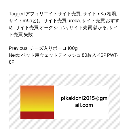
Tagged
アフィリエイトサイト売買
,
サイトm&a 相場
,
サイトm&aとは
,
サイト売買 ureba
,
サイト売買 おすす
め
,
サイト売買 オークション
,
サイト売買 儲かる
,
サイ
ト売買 失敗
投
Previous:
チーズ入りボーロ 100g
稿
Next:
ペット用ウェットティッシュ 80枚入×16P PWT-
ナ
8P
ビ
ゲ
ー
シ
ョ
pikakichi2015@gm
ン
ail.com