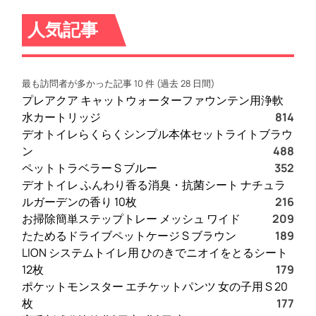
人気記事
最も訪問者が多かった記事 10 件 (過去 28 日間)
プレアクア キャットウォーターファウンテン用浄軟
水カートリッジ
814
デオトイレらくらくシンプル本体セットライトブラウ
ン
488
ペットトラベラー S ブルー
352
デオトイレ ふんわり香る消臭・抗菌シート ナチュラ
ルガーデンの香り 10枚
216
お掃除簡単ステップトレー メッシュ ワイド
209
たためるドライブペットケージ S ブラウン
189
LION システムトイレ用 ひのきでニオイをとるシート
12枚
179
ポケットモンスター エチケットパンツ 女の子用 S 20
枚
177