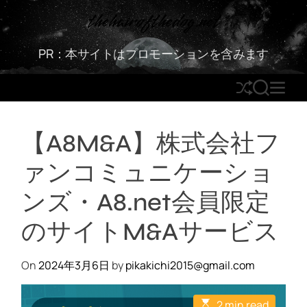
S
thehairofthedog.net
k
i
PR：本サイトはプロモーションを含みます
p
t
S
S
M
o
h
E
E
c
u
A
N
o
【A8M&A】株式会社フ
ff
R
U
n
l
C
t
ァンコミュニケーショ
e
H
e
n
ンズ・A8.net会員限定
t
のサイトM&Aサービス
On
2024年3月6日
by
pikakichi2015@gmail.com
E
2 min read