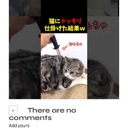
ネコにドッキリ仕掛けた結果５選 #猫のいる暮
らし #cat #面白集 #ねこ #笑ったら負け
2026年8月6日
+
There are no
comments
Add yours