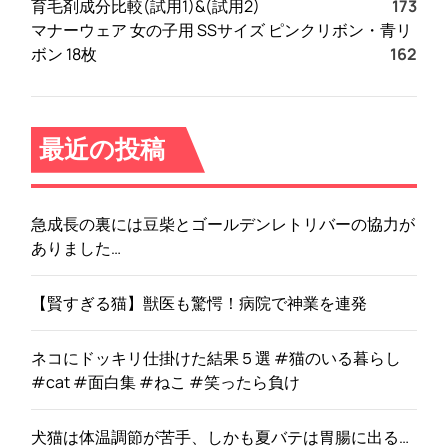
育毛剤成分比較(試用1)&(試用2)
173
マナーウェア 女の子用 SSサイズ ピンクリボン・青リ
ボン 18枚
162
最近の投稿
急成長の裏には豆柴とゴールデンレトリバーの協力が
ありました…
【賢すぎる猫】獣医も驚愕！病院で神業を連発
ネコにドッキリ仕掛けた結果５選 #猫のいる暮らし
#cat #面白集 #ねこ #笑ったら負け
犬猫は体温調節が苦手、しかも夏バテは胃腸に出る…