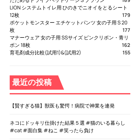
たためるドライブペットケージ S ブラウン
189
LION システムトイレ用 ひのきでニオイをとるシート
12枚
179
ポケットモンスター エチケットパンツ 女の子用 S 20
枚
177
マナーウェア 女の子用 SSサイズ ピンクリボン・青リ
ボン 18枚
162
育毛剤成分比較(試用1)&(試用2)
155
最近の投稿
【賢すぎる猫】獣医も驚愕！病院で神業を連発
ネコにドッキリ仕掛けた結果５選 #猫のいる暮らし
#cat #面白集 #ねこ #笑ったら負け