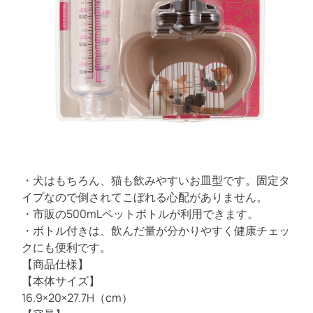
a
d
ン
t
i
m
e
・犬はもちろん、猫も飲みやすいお皿型です。固定タ
イプなので倒されてこぼれる心配がありません。
・市販の500mLペットボトルが利用できます。
・ボトル付きは、飲んだ量が分かりやすく健康チェッ
クにも便利です。
【商品仕様】
【本体サイズ】
16.9×20×27.7H（cm）