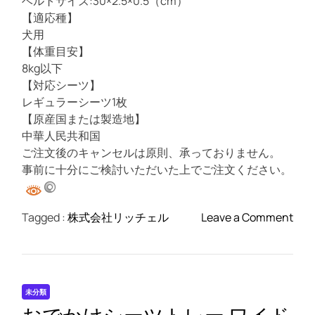
ベルトサイズ:30×2.5×0.5（cm）
【適応種】
犬用
【体重目安】
8kg以下
【対応シーツ】
レギュラーシーツ1枚
【原産国または製造地】
中華人民共和国
ご注文後のキャンセルは原則、承っておりません。
事前に十分にご検討いただいた上でご注文ください。
o
Tagged :
株式会社リッチェル
Leave a Comment
n
お
で
か
未分類
け