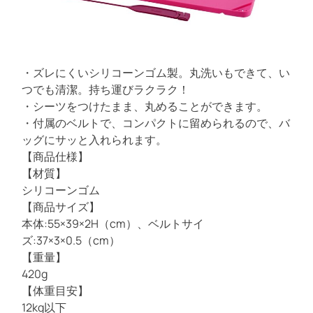
e
ラ
a
d
ウ
t
ン
i
m
e
・ズレにくいシリコーンゴム製。丸洗いもできて、い
つでも清潔。持ち運びラクラク！
・シーツをつけたまま、丸めることができます。
・付属のベルトで、コンパクトに留められるので、バ
ッグにサッと入れられます。
【商品仕様】
【材質】
シリコーンゴム
【商品サイズ】
本体:55×39×2H（cm）、ベルトサイ
ズ:37×3×0.5（cm）
【重量】
420g
【体重目安】
12kg以下