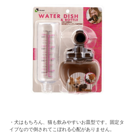
t
h
e
m
i
o
m
m
r
e
a
n
t
t
e
d
r
e
a
d
t
i
m
e
・犬はもちろん、猫も飲みやすいお皿型です。固定タ
イプなので倒されてこぼれる心配がありません。