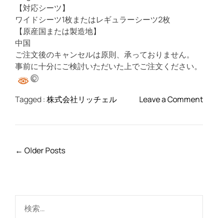
【対応シーツ】
ワイドシーツ1枚またはレギュラーシーツ2枚
【原産国または製造地】
中国
ご注文後のキャンセルは原則、承っておりません。
事前に十分にご検討いただいた上でご注文ください。
o
Tagged :
株式会社リッチェル
Leave a Comment
n
お
で
か
投
←
Older Posts
け
稿
シ
ナ
ー
ビ
ツ
ゲ
検
ト
ー
索
レ