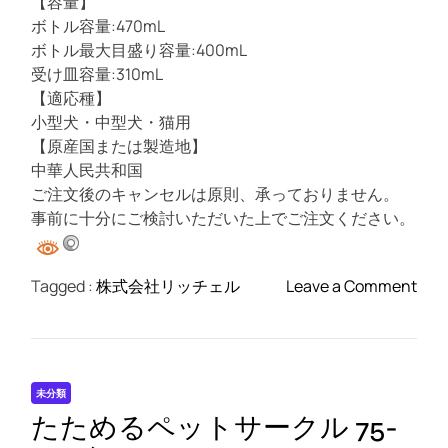
【容量】
ボトル容量:470mL
ボトル最大目盛り容量:400mL
受け皿容量:310mL
【適応種】
小型犬・中型犬・猫用
【原産国または製造地】
中華人民共和国
ご注文後のキャンセルは原則、承っておりません。
事前に十分にご検討いただいた上でご注文ください。
o
Tagged :
株式会社リッチェル
Leave a Comment
n
ウ
ォ
ー
未分類
タ
たためるペットサークル 75-
ー