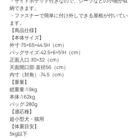
・サイドポケット付きなので、シーツなどの小物が収
納できます。
・ファスナーで簡単に付け外しできる屋根が付いてい
ます。
【商品仕様】
【本体サイズ】
外寸:75×65×44.5H（cm）
バッグサイズ:42.5×6×51H（cm）
正面入口:30×32（cm）
天面開口部:直径56（cm）
内寸（対角）:74.5（cm）
【重量】
総重量:1.9kg
本体:1.62kg
バッグ:280g
【適応種】
超小型犬・猫用
【体重目安】
5kg以下