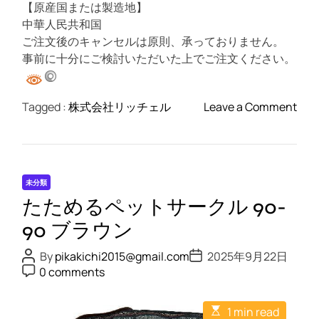
【原産国または製造地】
中華人民共和国
ご注文後のキャンセルは原則、承っておりません。
事前に十分にご検討いただいた上でご注文ください。
o
Tagged :
株式会社リッチェル
Leave a Comment
n
た
た
め
未分類
る
たためるペットサークル 90-
ペ
ッ
90 ブラウン
ト
P
P
By
pikakichi2015@gmail.com
2025年9月22日
サ
o
o
P
0 comments
s
s
ー
o
t
t
s
ク
A
D
t
E
u
a
ル
1 min read
C