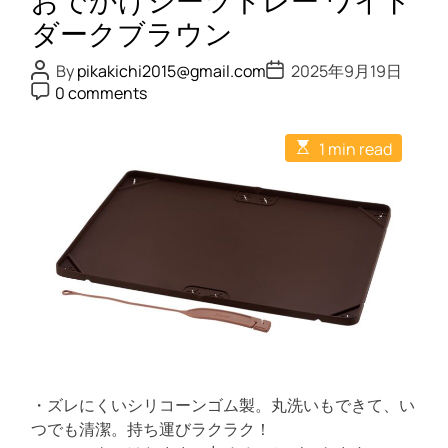
おでかけシーツトレー ワイド
シ
ー
ダークブラウン
ツ
P
P
By
pikakichi2015@gmail.com
2025年9月19日
ト
o
o
P
0 comments
s
s
レ
o
t
t
s
ー
A
D
t
E
u
a
レ
1 min read
C
s
t
t
o
ギ
t
h
e
m
i
o
ュ
m
m
r
e
ラ
a
n
t
ー
t
e
ピ
d
r
ン
e
ク
a
d
t
i
m
e
・ズレにくいシリコーンゴム製。丸洗いもできて、い
つでも清潔。持ち運びラクラク！