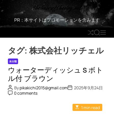
S
thehairofthedog.net
k
i
PR：本サイトはプロモーションを含みます
p
t
S
S
M
o
h
E
E
c
u
A
N
o
タグ:
株式会社リッチェル
ff
R
U
n
l
C
t
未分類
e
H
e
ウォーターディッシュ S ボト
n
t
ル付 ブラウン
P
P
By
pikakichi2015@gmail.com
2025年9月24日
o
o
P
0 comments
s
s
o
t
t
s
A
D
t
E
u
a
1 min read
C
s
t
t
o