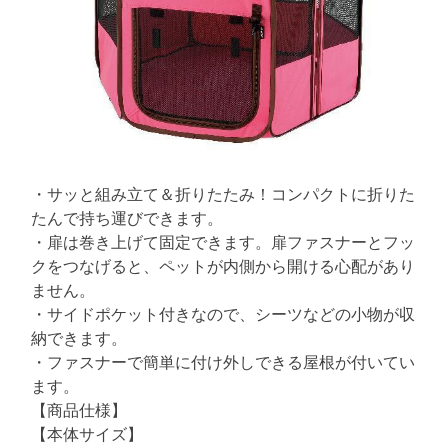
n
t
9
t
e
0
d
r
ブ
e
ラ
a
d
ウ
t
ン
i
m
e
・サッと組み立て＆折りたたみ！コンパクトに折りた
たんで持ち運びできます。
・扉は巻き上げて固定できます。扉ファスナーとフッ
クをつなげると、ペットが内側から開ける心配があり
ません。
・サイドポケット付きなので、シーツなどの小物が収
納できます。
・ファスナーで簡単に付け外しできる屋根が付いてい
ます。
【商品仕様】
【本体サイズ】