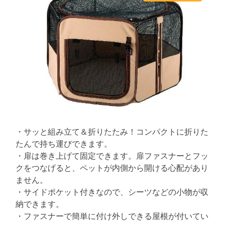
s
t
t
o
7
t
h
e
m
i
o
5
m
m
r
e
-
a
n
t
7
t
e
5
d
r
ピ
e
ン
a
d
ク
t
i
m
e
・サッと組み立て＆折りたたみ！コンパクトに折りた
たんで持ち運びできます。
・扉は巻き上げて固定できます。扉ファスナーとフッ
クをつなげると、ペットが内側から開ける心配があり
ません。
・サイドポケット付きなので、シーツなどの小物が収
納できます。
・ファスナーで簡単に付け外しできる屋根が付いてい