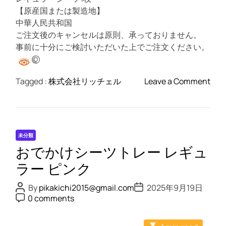
【原産国または製造地】
中華人民共和国
ご注文後のキャンセルは原則、承っておりません。
事前に十分にご検討いただいた上でご注文ください。
o
Tagged :
株式会社リッチェル
Leave a Comment
n
お
で
か
未分類
け
おでかけシーツトレー レギュ
シ
ー
ラー ピンク
ツ
P
P
By
pikakichi2015@gmail.com
2025年9月19日
ト
o
o
P
0 comments
s
s
レ
o
t
t
s
ー
A
D
t
E
u
a
レ