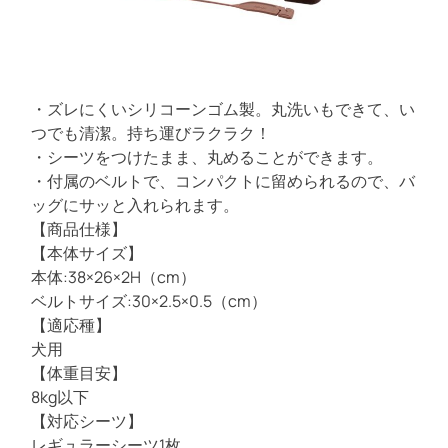
e
ン
a
d
ク
t
i
m
e
・ズレにくいシリコーンゴム製。丸洗いもできて、い
つでも清潔。持ち運びラクラク！
・シーツをつけたまま、丸めることができます。
・付属のベルトで、コンパクトに留められるので、バ
ッグにサッと入れられます。
【商品仕様】
【本体サイズ】
本体:38×26×2H（cm）
ベルトサイズ:30×2.5×0.5（cm）
【適応種】
犬用
【体重目安】
8kg以下
【対応シーツ】
レギュラーシーツ1枚