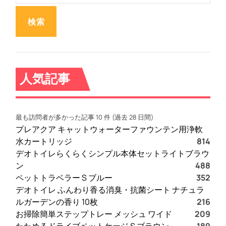
シ
:
ー
ョ
ワ
ン
イ
ド
ピ
ン
人気記事
ク
最も訪問者が多かった記事 10 件 (過去 28 日間)
プレアクア キャットウォーターファウンテン用浄軟
水カートリッジ
814
デオトイレらくらくシンプル本体セットライトブラウ
ン
488
ペットトラベラー S ブルー
352
デオトイレ ふんわり香る消臭・抗菌シート ナチュラ
ルガーデンの香り 10枚
216
お掃除簡単ステップトレー メッシュ ワイド
209