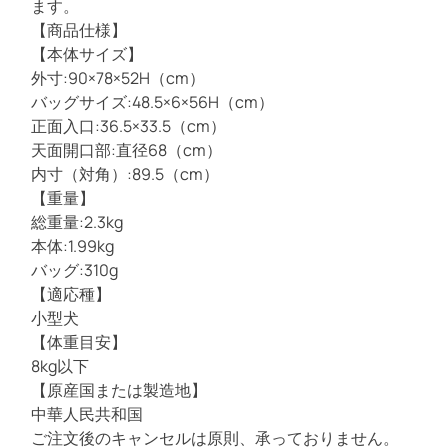
ます。
【商品仕様】
【本体サイズ】
外寸:90×78×52H（cm）
バッグサイズ:48.5×6×56H（cm）
正面入口:36.5×33.5（cm）
天面開口部:直径68（cm）
内寸（対角）:89.5（cm）
【重量】
総重量:2.3kg
本体:1.99kg
バッグ:310g
【適応種】
小型犬
【体重目安】
8kg以下
【原産国または製造地】
中華人民共和国
ご注文後のキャンセルは原則、承っておりません。