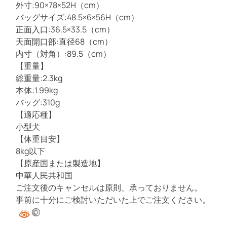
外寸:90×78×52H（cm）
バッグサイズ:48.5×6×56H（cm）
正面入口:36.5×33.5（cm）
天面開口部:直径68（cm）
内寸（対角）:89.5（cm）
【重量】
総重量:2.3kg
本体:1.99kg
バッグ:310g
【適応種】
小型犬
【体重目安】
8kg以下
【原産国または製造地】
中華人民共和国
ご注文後のキャンセルは原則、承っておりません。
事前に十分にご検討いただいた上でご注文ください。