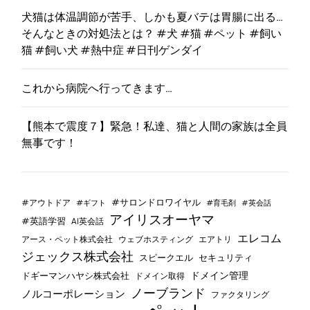
犬猫は体温調節が苦手、しかも夏バテは胃腸に出る…
そんなときの対処法とは？ #犬 #猫 #ペット #飼い
猫 #飼い犬 #熱中症 #日刊ゲンダイ
これから病院へ行ってきます…
【熊本で震度７】緊急！私達、猫と人間の家族は全員
無事です！
#サロンドロワイヤル
#アウトドア
#ギフト
#育毛剤
#英会話
アイリスオーヤマ
#英語学習
AI英会話
エレコム
ウェブホスティング
エアトリ
アース・ペット株式会社
ジェックス株式会社
セキュリティ
スピークエル
ドメイン管理
ドギーマンハヤシ株式会社
ドメイン取得
ノーブランド
ノルコーポレーション
ファクタリング