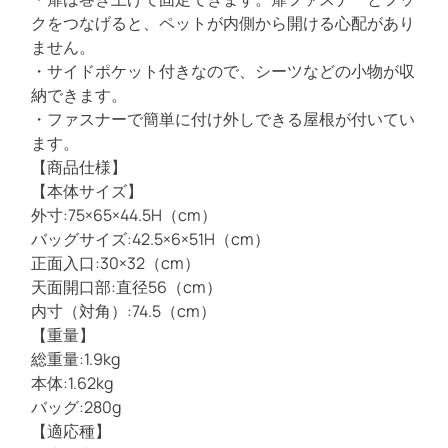
クをつなげると、ペットが内側から開ける心配があり
ません。
・サイドポケット付きなので、シーツなどの小物が収
納できます。
・ファスナーで簡単に付け外しできる屋根が付いてい
ます。
【商品仕様】
【本体サイズ】
外寸:75×65×44.5H（cm）
バッグサイズ:42.5×6×51H（cm）
正面入口:30×32（cm）
天面開口部:直径56（cm）
内寸（対角）:74.5（cm）
【重量】
総重量:1.9kg
本体:1.62kg
バッグ:280g
【適応種】