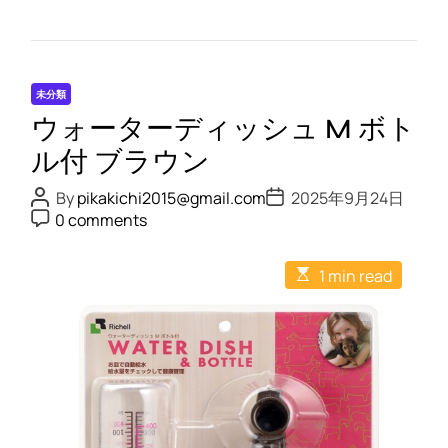
n
ウ
ォ
ー
未分類
タ
ウォーターディッシュ M ボト
ー
デ
ル付 ブラウン
ィ
P
P
By
pikakichi2015@gmail.com
2025年9月24日
ッ
o
o
P
0 comments
s
s
シ
o
t
t
s
ュ
A
D
t
E
u
a
S
1 min read
C
s
t
t
o
ボ
t
h
e
m
i
o
ト
m
m
r
e
ル
a
n
t
付
t
e
ブ
d
r
ラ
e
ウ