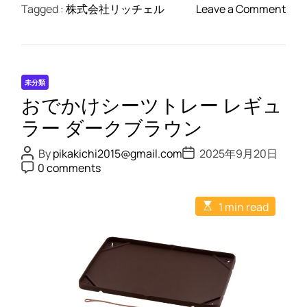
o
Tagged :
株式会社リッチェル
Leave a Comment
n
た
た
め
未分類
る
おでかけシーツトレー レギュ
ペ
ッ
ラー ダークブラウン
ト
P
P
By
pikakichi2015@gmail.com
2025年9月20日
サ
o
o
P
0 comments
s
s
ー
o
t
t
s
ク
A
D
t
E
u
a
ル
1 min read
C
s
t
t
o
9
t
h
e
m
i
o
0
m
m
r
e
-
a
n
t
9
t
e
0
d
r
ピ