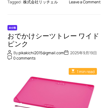
o
Tagged :
株式会社リッチェル
Leave a Comment
n
お
で
か
未分類
け
おでかけシーツトレー ワイド
シ
ー
ピンク
ツ
P
P
By
pikakichi2015@gmail.com
2025年9月19日
ト
o
o
P
0 comments
s
s
レ
o
t
t
s
ー
A
D
t
E
u
a
ワ
1 min read
C
s
t
t
o
イ
t
h
e
m
i
o
ド
m
m
r
e
ダ
a
n
t
ー
t
e
ク
d
r
ブ