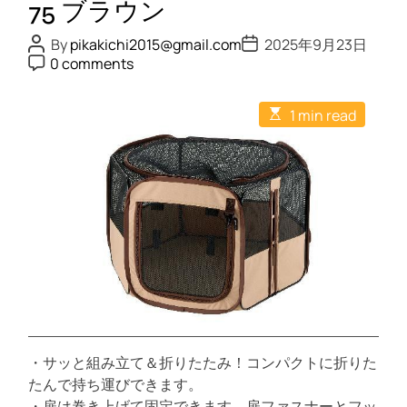
デ
75 ブラウン
ィ
P
P
By
pikakichi2015@gmail.com
2025年9月23日
ッ
o
o
P
0 comments
s
s
シ
o
t
t
s
ュ
A
D
t
E
u
a
M
1 min read
C
s
t
t
o
ボ
t
h
e
m
i
o
ト
m
m
r
e
ル
a
n
t
付
t
e
ブ
d
r
ラ
e
ウ
a
d
ン
t
i
m
e
・サッと組み立て＆折りたたみ！コンパクトに折りた
たんで持ち運びできます。
・扉は巻き上げて固定できます。扉ファスナーとフッ