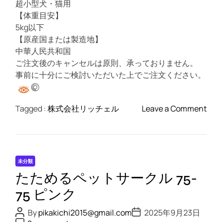
超小型犬・猫用
【体重目安】
5kg以下
【原産国または製造地】
中華人民共和国
ご注文後のキャンセルは原則、承っておりません。
事前に十分にご検討いただいた上でご注文ください。
o
Tagged :
株式会社リッチェル
Leave a Comment
n
た
た
め
未分類
る
たためるペットサークル 75-
ペ
ッ
75 ピンク
ト
P
P
By
pikakichi2015@gmail.com
2025年9月23日
サ
o
o
P