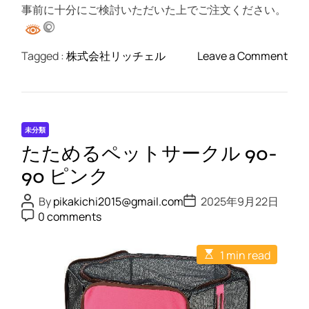
事前に十分にご検討いただいた上でご注文ください。
o
Tagged :
株式会社リッチェル
Leave a Comment
n
た
た
め
未分類
る
たためるペットサークル 90-
ペ
ッ
90 ピンク
ト
P
P
By
pikakichi2015@gmail.com
2025年9月22日
サ
o
o
P
0 comments
s
s
ー
o
t
t
s
ク
A
D
t
E
u
a
ル
1 min read
C
s
t
t
o
9
t
h
e
m
i
o
0
m
m
r
e
-
a