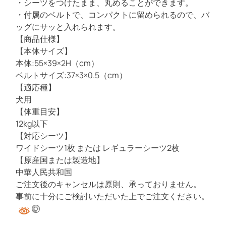
・シーツをつけたまま、丸めることができます。
・付属のベルトで、コンパクトに留められるので、バ
ッグにサッと入れられます。
【商品仕様】
【本体サイズ】
本体:55×39×2H（cm）
ベルトサイズ:37×3×0.5（cm）
【適応種】
犬用
【体重目安】
12kg以下
【対応シーツ】
ワイドシーツ1枚 または レギュラーシーツ2枚
【原産国または製造地】
中華人民共和国
ご注文後のキャンセルは原則、承っておりません。
事前に十分にご検討いただいた上でご注文ください。