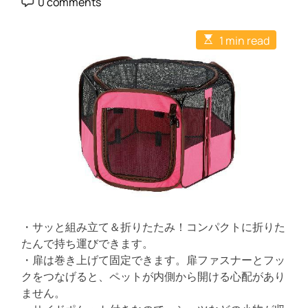
0 comments
s
s
ー
o
t
t
s
ク
A
D
t
E
u
a
ル
1 min read
C
s
t
t
o
7
t
h
e
m
i
o
5
m
m
r
e
-
a
n
t
7
t
e
5
d
r
ブ
e
ラ
a
d
ウ
t
ン
i
m
e
・サッと組み立て＆折りたたみ！コンパクトに折りた
たんで持ち運びできます。
・扉は巻き上げて固定できます。扉ファスナーとフッ
クをつなげると、ペットが内側から開ける心配があり
ません。