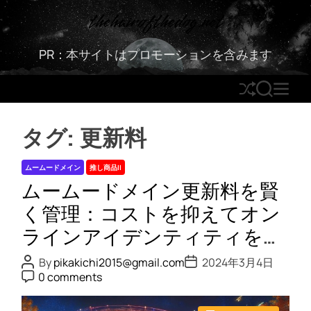
S
thehairofthedog.net
k
i
PR：本サイトはプロモーションを含みます
p
t
S
S
M
o
h
E
E
c
u
A
N
o
タグ:
更新料
ff
R
U
n
l
C
t
ムームードメイン
推し商品II
e
H
e
ムームードメイン更新料を賢
n
t
く管理：コストを抑えてオン
ラインアイデンティティを守
る
P
P
By
pikakichi2015@gmail.com
2024年3月4日
o
o
P
0 comments
s
s
o
t
t
s
A
D
t