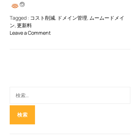
イ
デ
ン
Tagged :
コスト削減
,
ドメイン管理
,
ムームードメイ
テ
ン
,
更新料
ィ
o
Leave a Comment
テ
n
ィ
ム
を
ー
守
ム
る
ー
ド
メ
検
イ
索
ン
:
更
新
料
：
賢