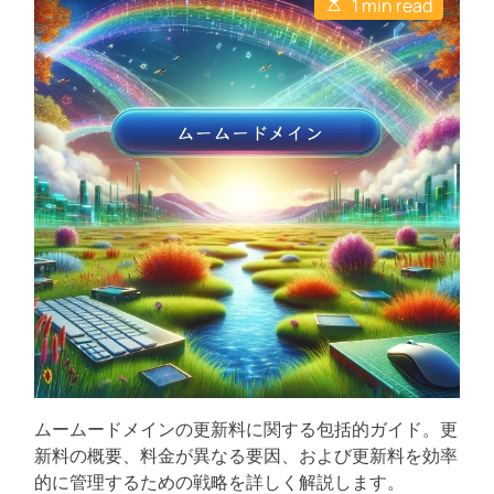
E
u
a
1 min read
C
s
賢
t
t
o
t
h
e
m
く
i
o
m
m
管
r
e
a
n
理
t
t
e
：
d
コ
r
e
ス
a
ト
d
t
を
i
抑
m
e
え
て
オ
ン
ラ
イ
ムームードメインの更新料に関する包括的ガイド。更
ン
新料の概要、料金が異なる要因、および更新料を効率
ア
的に管理するための戦略を詳しく解説します。