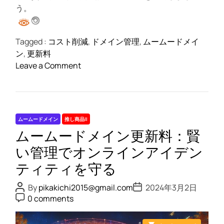
う。
Tagged :
コスト削減
,
ドメイン管理
,
ムームードメイ
ン
,
更新料
o
Leave a Comment
n
ム
ー
ム
ムームードメイン
推し商品II
ー
ムームードメイン更新料：賢
ド
メ
い管理でオンラインアイデン
イ
ティティを守る
ン
更
P
P
By
pikakichi2015@gmail.com
2024年3月2日
o
o
P
新
0 comments
s
s
o
料
t
t
s
A
D
t
を