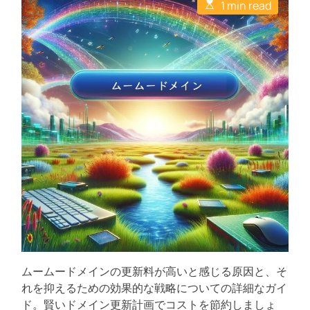
E
u
a
1 min read
C
s
t
t
o
t
h
e
m
i
o
m
m
r
e
a
n
t
t
e
d
r
e
a
d
t
i
m
e
ムームードメインの更新料が高いと感じる原因と、そ
れを抑えるための効果的な戦略についての詳細なガイ
ド。賢いドメイン更新計画でコストを節約しましょ