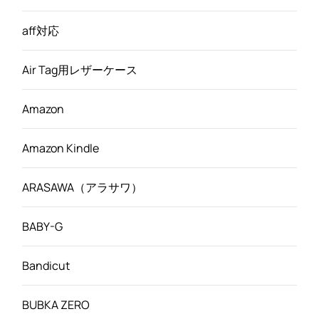
aff対応
Air Tag用レザーケース
Amazon
Amazon Kindle
ARASAWA（アラサワ）
BABY-G
Bandicut
BUBKA ZERO