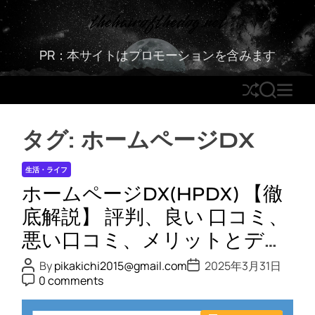
S
thehairofthedog.net
k
i
PR：本サイトはプロモーションを含みます
p
t
S
S
M
o
h
E
E
c
u
A
N
o
タグ:
ホームページDX
ff
R
U
n
l
C
t
生活・ライフ
e
H
e
ホームページDX(HPDX) 【徹
n
t
底解説】 評判、良い 口コミ、
悪い口コミ、メリットとデメ
リット!!
P
P
By
pikakichi2015@gmail.com
2025年3月31日
o
o
P
0 comments
s
s
o
t
t
s
A
D
t