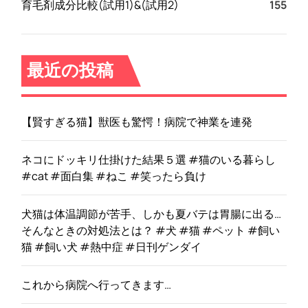
育毛剤成分比較(試用1)&(試用2)
155
ミ
、
メ
リ
最近の投稿
ッ
ト
と
【賢すぎる猫】獣医も驚愕！病院で神業を連発
デ
メ
リ
ネコにドッキリ仕掛けた結果５選 #猫のいる暮らし
ッ
#cat #面白集 #ねこ #笑ったら負け
ト
!
犬猫は体温調節が苦手、しかも夏バテは胃腸に出る…
!
そんなときの対処法とは？ #犬 #猫 #ペット #飼い
猫 #飼い犬 #熱中症 #日刊ゲンダイ
これから病院へ行ってきます…