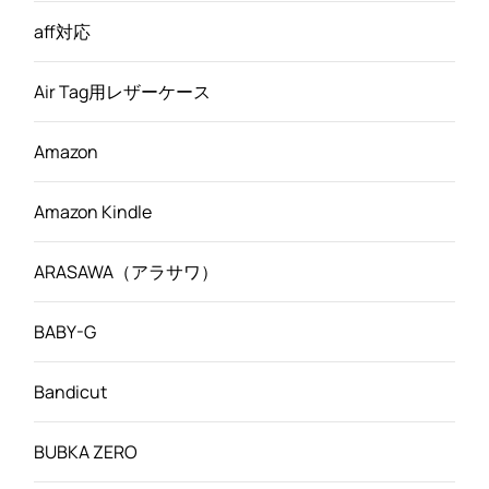
aff対応
Air Tag用レザーケース
Amazon
Amazon Kindle
ARASAWA（アラサワ）
BABY-G
Bandicut
BUBKA ZERO