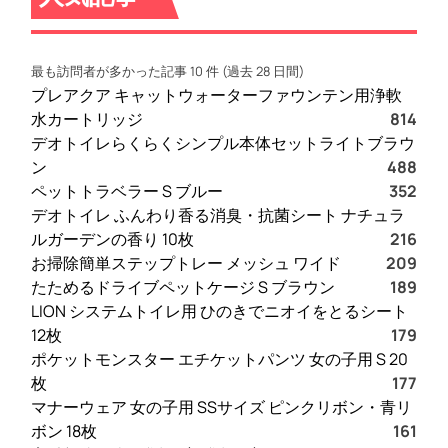
【
徹
底
最も訪問者が多かった記事 10 件 (過去 28 日間)
解
プレアクア キャットウォーターファウンテン用浄軟
説
水カートリッジ
814
】
デオトイレらくらくシンプル本体セットライトブラウ
評
ン
488
判
ペットトラベラー S ブルー
352
、
デオトイレ ふんわり香る消臭・抗菌シート ナチュラ
良
ルガーデンの香り 10枚
216
い
お掃除簡単ステップトレー メッシュ ワイド
209
口
たためるドライブペットケージ S ブラウン
189
コ
LION システムトイレ用 ひのきでニオイをとるシート
ミ
12枚
179
、
ポケットモンスター エチケットパンツ 女の子用 S 20
悪
枚
177
い
マナーウェア 女の子用 SSサイズ ピンクリボン・青リ
口
ボン 18枚
161
コ