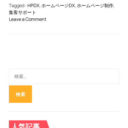
Tagged :
HPDX
,
ホームページDX
,
ホームページ制作
,
集客サポート
o
Leave a Comment
n
ホ
ー
ム
ペ
ー
ジ
検
D
索
X
:
(
H
P
D
X
)
人気記事