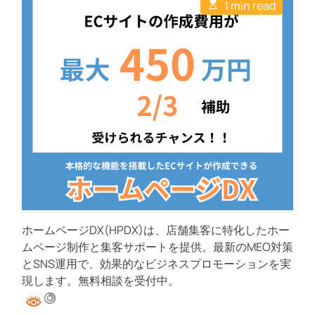
E
u
a
1 min read
C
s
t
t
o
t
h
e
m
i
o
m
m
r
e
a
n
t
t
e
d
r
e
a
d
t
i
m
e
ホームページDX(HPDX)は、店舗集客に特化したホー
ムページ制作と集客サポートを提供。最新のMEO対策
とSNS運用で、効果的なビジネスプロモーションを実
現します。無料相談を受付中。