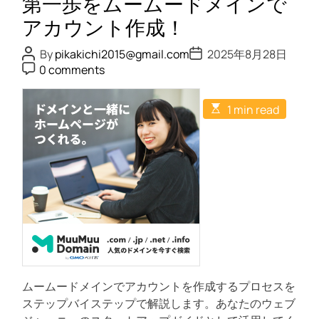
第一歩をムームードメインで
て
メ
アカウント作成！
イ
ン
P
P
By
pikakichi2015@gmail.com
2025年8月28日
o
o
P
A
0 comments
s
s
o
P
t
t
s
A
D
t
I
E
u
a
1 min read
C
s
」
t
t
o
t
h
e
m
–
i
o
m
m
あ
r
e
a
n
な
t
t
e
た
d
の
r
e
ビ
a
ジ
d
t
ネ
i
ス
m
ムームードメインでアカウントを作成するプロセスを
e
を
ステップバイステップで解説します。あなたのウェブ
更