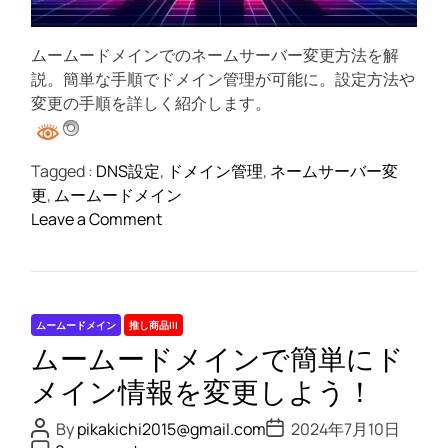
ムームードメインでのネームサーバー変更方法を解
説。簡単な手順でドメイン管理が可能に。設定方法や
変更の手順を詳しく紹介します。
Tagged :
DNS設定
,
ドメイン管理
,
ネームサーバー変
更
,
ムームードメイン
o
Leave a Comment
n
簡
単
操
ムームードメイン
推し商品III
作
ムームードメインで簡単にド
で
ネ
メイン情報を変更しよう！
ー
P
P
By
pikakichi2015@gmail.com
2024年7月10日
ム
o
o
P