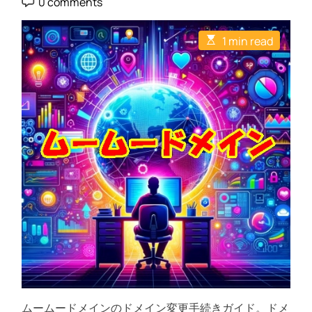
0 comments
s
s
サ
o
t
t
s
ー
A
D
t
E
u
a
バ
1 min read
C
s
t
t
o
ー
t
h
e
m
i
o
を
m
m
r
e
変
a
n
t
更
t
e
！
d
r
ム
e
ー
a
d
ム
t
ー
i
m
ド
e
メ
イ
ン
で
安
心
ムームードメインのドメイン変更手続きガイド。ドメ