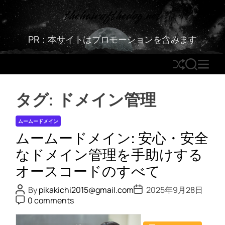
S
thehairofthedog.net
k
i
PR：本サイトはプロモーションを含みます
p
t
S
S
M
o
h
E
E
c
u
A
N
o
タグ:
ドメイン管理
ff
R
U
n
l
C
t
ムームードメイン
e
H
e
ムームードメイン: 安心・安全
n
t
なドメイン管理を手助けする
オースコードのすべて
P
P
By
pikakichi2015@gmail.com
2025年9月28日
o
o
P
0 comments
s
s
o
t
t
s
A
D
t