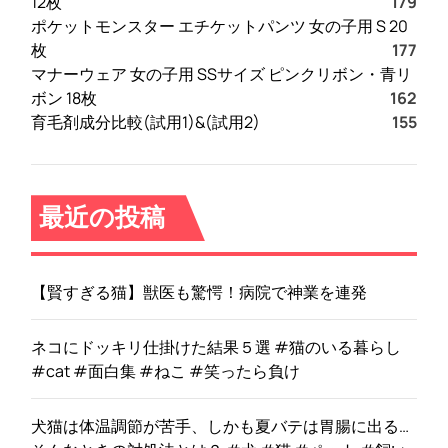
12枚
179
ポケットモンスター エチケットパンツ 女の子用 S 20
枚
177
マナーウェア 女の子用 SSサイズ ピンクリボン・青リ
ボン 18枚
162
育毛剤成分比較(試用1)&(試用2)
155
最近の投稿
【賢すぎる猫】獣医も驚愕！病院で神業を連発
ネコにドッキリ仕掛けた結果５選 #猫のいる暮らし
#cat #面白集 #ねこ #笑ったら負け
犬猫は体温調節が苦手、しかも夏バテは胃腸に出る…