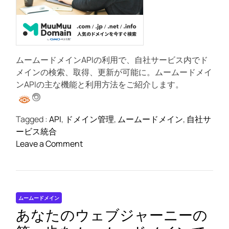
イ
r
e
ン
a
管
d
t
理
i
を
m
ムームードメインAPIの利用で、自社サービス内でド
e
手
メインの検索、取得、更新が可能に。ムームードメイ
助
ンAPIの主な機能と利用方法をご紹介します。
け
す
る
Tagged :
API
,
ドメイン管理
,
ムームードメイン
,
自社サ
オ
ービス統合
ー
o
Leave a Comment
ス
n
コ
「
ー
ム
ド
ー
の
ムームードメイン
ム
す
あなたのウェブジャーニーの
ー
べ
ド