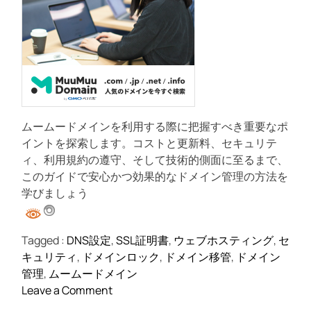
e
ド
a
n
t
メ
t
e
イ
d
r
ン
e
に
a
d
安
t
心
i
m
移
ムームードメインを利用する際に把握すべき重要なポ
e
管
イントを探索します。コストと更新料、セキュリテ
！
ィ、利用規約の遵守、そして技術的側面に至るまで、
このガイドで安心かつ効果的なドメイン管理の方法を
学びましょう
Tagged :
DNS設定
,
SSL証明書
,
ウェブホスティング
,
セ
キュリティ
,
ドメインロック
,
ドメイン移管
,
ドメイン
管理
,
ムームードメイン
o
Leave a Comment
n