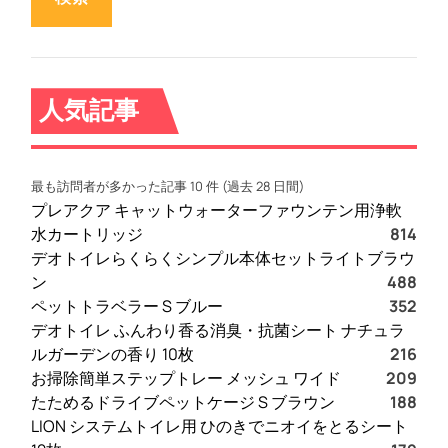
ン
に
ド
メ
イ
人気記事
ン
情
報
最も訪問者が多かった記事 10 件 (過去 28 日間)
を
プレアクア キャットウォーターファウンテン用浄軟
変
水カートリッジ
814
更
デオトイレらくらくシンプル本体セットライトブラウ
し
ン
488
よ
ペットトラベラー S ブルー
352
う
デオトイレ ふんわり香る消臭・抗菌シート ナチュラ
！
ルガーデンの香り 10枚
216
お掃除簡単ステップトレー メッシュ ワイド
209
たためるドライブペットケージ S ブラウン
188
LION システムトイレ用 ひのきでニオイをとるシート