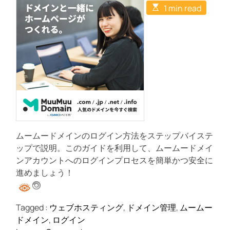
t
ー
E
u
a
1 min read
C
s
の
t
t
o
t
h
e
m
第
i
o
m
m
一
r
e
a
n
歩
t
t
e
を
d
ム
r
e
ー
a
ム
d
t
ー
i
ド
m
ムームードメインのログイン方法をステップバイステ
e
メ
ップで説明。このガイドを利用して、ムームードメイ
イ
ンアカウントへのログインプロセスを簡単かつ安全に
ン
進めましょう！
で
ア
カ
Tagged :
ウェブホスティング
,
ドメイン管理
,
ムームー
ウ
ドメイン
,
ログイン
ン