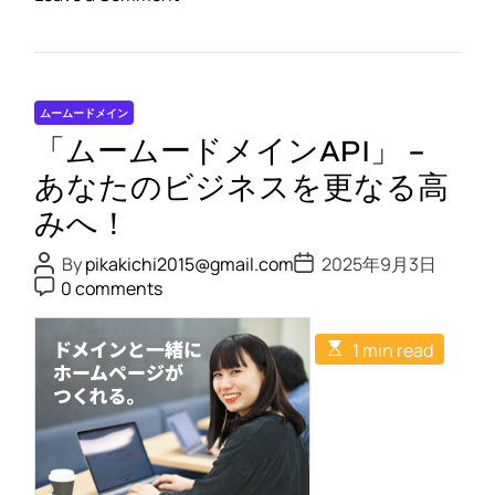
n
ム
ー
ム
ムームードメイン
ー
「ムームードメインAPI」 –
ド
メ
あなたのビジネスを更なる高
イ
みへ！
ン
:
P
P
By
pikakichi2015@gmail.com
2025年9月3日
o
o
P
安
0 comments
s
s
o
心
t
t
s
A
D
t
・
E
u
a
1 min read
C
s
安
t
t
o
t
h
e
m
全
i
o
m
m
な
r
e
a
n
ド
t
t
e
メ
d