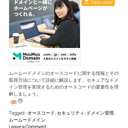
E
u
a
1 min read
C
s
t
t
o
t
h
e
m
i
o
m
m
r
e
a
n
t
t
e
d
r
e
a
d
t
i
m
ムームードメインのオースコードに関する情報とその
e
取得方法について詳細に解説します。セキュアなドメ
イン管理を実現するためのオースコードの重要性を理
解しましょう。
Tagged :
オースコード
,
セキュリティ
,
ドメイン管理
,
ムームードメイン
o
Leave a Comment