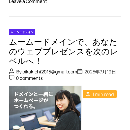
o
Leave a Comment
ト
n
作
安
成
全
！
か
ムームードメイン
つ
ムームードメインで、あなた
迅
速
のウェブプレゼンスを次のレ
に
ベルへ！
ロ
グ
P
P
By
pikakichi2015@gmail.com
2025年7月19日
o
o
P
イ
0 comments
s
s
o
ン
t
t
s
A
D
t
!
E
u
a
1 min read
C
s
ム
t
t
o
t
h
e
m
ー
i
o
m
m
ム
r
e
a
n
ー
t
t
e
ド