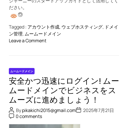
ジャーニーのスタートアップガイドとして活用してく
な
ださい。
る
高
み
Tagged :
アカウント作成
,
ウェブホスティング
,
ドメイ
へ
ン管理
,
ムームードメイン
！
o
Leave a Comment
n
あ
な
た
ムームードメイン
の
安全かつ迅速にログイン! ムー
ウ
ェ
ムードメインでビジネスをス
ブ
ムーズに進めましょう！
ジ
ャ
P
P
By
pikakichi2015@gmail.com
2025年7月21日
o
o
P
ー
0 comments
s
s
o
ニ
t
t
s
A
D