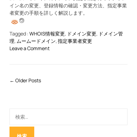
の
イン名の変更、登録情報の確認・変更方法、指定事業
ド
者変更の手順を詳しく解説します。
メ
イ
Tagged :
WHOIS情報変更
,
ドメイン変更
,
ドメイン管
ン
理
,
ムームードメイン
,
指定事業者変更
管
o
Leave a Comment
理
n
ム
ー
ム
投
←
Older Posts
ー
稿
ド
ナ
メ
ビ
イ
ゲ
検
ン
ー
索
で
シ
:
簡
ョ
単