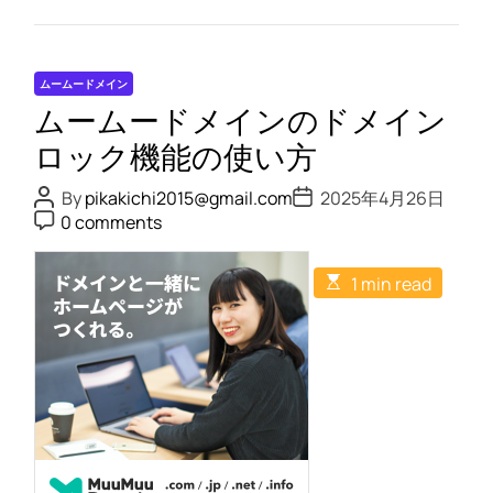
ム
ー
ム
ムームードメイン
ー
ムームードメインのドメイン
ド
メ
ロック機能の使い方
イ
P
P
By
pikakichi2015@gmail.com
2025年4月26日
ン
o
o
P
0 comments
s
s
を
o
t
t
s
利
A
D
t
E
u
a
用
1 min read
C
s
t
t
o
す
t
h
e
m
i
o
る
m
m
r
e
際
a
n
t
の
t
e
注
d
r
意
e
点
a
d