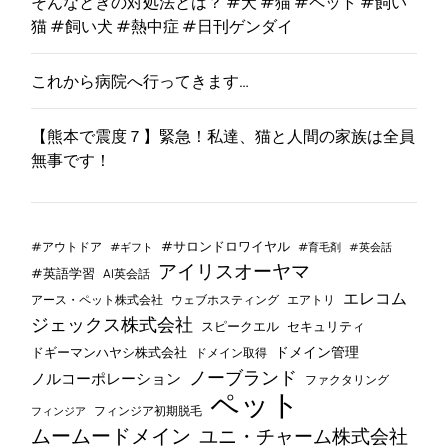
そんなときの対処法とは？ #犬 #猫 #ペット #飼い
猫 #飼い犬 #熱中症 #日刊ゲンダイ
これから病院へ行ってきます…
【熊本で震度７】緊急！私達、猫と人間の家族は全員
無事です！
#サロンドロワイヤル
#アウトドア
#ギフト
#育毛剤
#英会話
アイリスオーヤマ
#英語学習
AI英会話
エレコム
ウェブホスティング
エアトリ
アース・ペット株式会社
ジェックス株式会社
セキュリティ
スピークエル
ドメイン管理
ドギーマンハヤシ株式会社
ドメイン取得
ノーブランド
ノルコーポレーション
ファクタリング
ペット
フィンジア初期脱毛
フィンジア
ムームードメイン
ユニ・チャーム株式会社