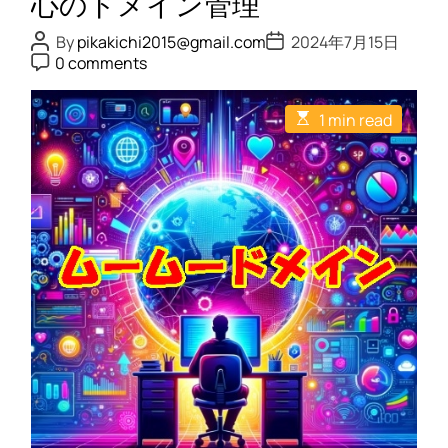
心のドメイン管理
ン
の
P
P
By
pikakichi2015@gmail.com
2024年7月15日
o
o
P
ド
0 comments
s
s
o
メ
t
t
s
A
D
t
イ
E
u
a
1 min read
C
s
ン
t
t
o
t
h
e
m
ロ
i
o
m
m
ッ
r
e
a
n
ク
t
t
e
機
d
能
r
e
の
a
使
d
t
い
i
方
m
e