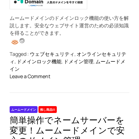
は
t
何
i
m
で
ムームードメインのドメインロック機能の使い方を解
e
す
説します。安全なウェブサイト運営のための必須知識
か
を得ることができます。
？
Tagged :
ウェブセキュリティ
,
オンラインセキュリテ
ィ
,
ドメインロック機能
,
ドメイン管理
,
ムームードメ
イン
o
Leave a Comment
n
ム
ー
ム
ムームードメイン
推し商品III
ー
簡単操作でネームサーバーを
ド
メ
変更！ムームードメインで安
イ