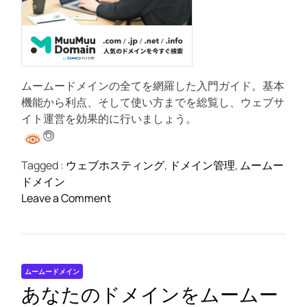
d
メ
r
e
イ
a
ン
d
t
で
i
ビ
m
ムームードメインの全てを網羅した入門ガイド。基本
e
ジ
機能から利点、そして使い方までを総覧し、ウェブサ
ネ
イト運営を効果的に行いましょう。
ス
を
ス
Tagged :
ウェブホスティング
,
ドメイン管理
,
ムームー
ム
ドメイン
ー
o
Leave a Comment
ズ
n
に
ム
進
ー
め
ム
ま
ムームードメイン
ー
し
あなたのドメインをムームー
ド
ょ