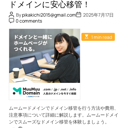
メ
ドメインに安心移管！
う
イ
！
P
P
By
pikakichi2015@gmail.com
2025年7月17日
ン
o
o
P
0 comments
s
s
で
o
t
t
s
、
A
D
t
E
u
a
あ
1 min read
C
s
t
t
o
な
t
h
e
m
i
o
た
m
m
r
e
の
a
n
t
ウ
t
e
ェ
d
r
ブ
e
プ
a
d
レ
t
ゼ
i
m
ン
ムームードメインでドメイン移管を行う方法や費用、
e
ス
注意事項について詳細に解説します。ムームードメイ
を
ンでスムーズなドメイン移管を体験しましょう。
次