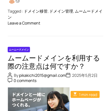
の
レ
Tagged :
ドメイン移管
,
ドメイン管理
,
ムームードメイ
ベ
ン
ル
o
Leave a Comment
へ
n
！
あ
な
た
ムームードメイン
の
ムームードメインを利用する
ド
メ
際の注意点は何ですか？
イ
P
P
By
pikakichi2015@gmail.com
2025年5月2日
ン
o
o
P
0 comments
s
s
を
o
t
t
s
ム
A
D
t
E
u
a
ー
1 min read
C
s
t
t
o
ム
t
h
e
m
i
o
ー
m
m
r