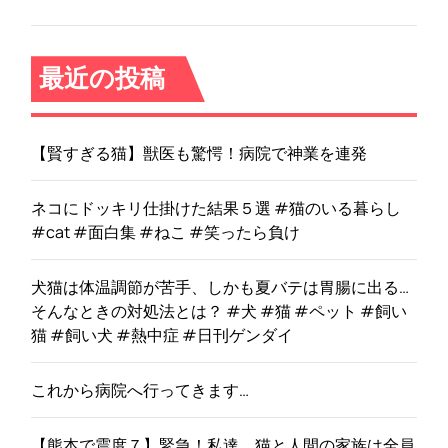
の
可
能
最近の投稿
性
」
【賢すぎる猫】獣医も驚愕！病院で神業を連発
ネコにドッキリ仕掛けた結果５選 #猫のいる暮らし
#cat #面白集 #ねこ #笑ったら負け
犬猫は体温調節が苦手、しかも夏バテは胃腸に出る…
そんなときの対処法とは？ #犬 #猫 #ペット #飼い
猫 #飼い犬 #熱中症 #日刊ゲンダイ
これから病院へ行ってきます…
【熊本で震度７】緊急！私達、猫と人間の家族は全員