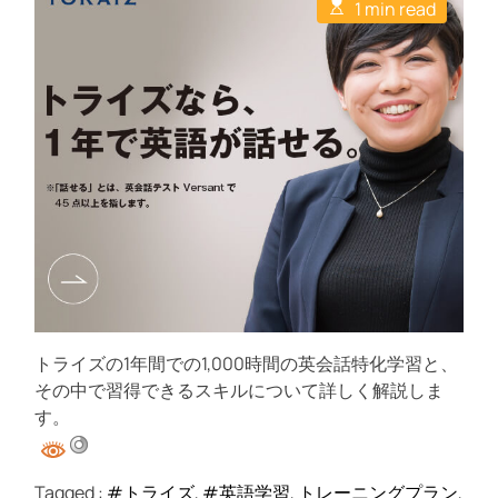
E
u
a
1 min read
C
s
t
t
o
t
h
e
m
i
o
m
m
r
e
a
n
t
t
e
d
r
e
a
d
t
i
m
e
トライズの1年間での1,000時間の英会話特化学習と、
その中で習得できるスキルについて詳しく解説しま
す。
Tagged :
#トライズ
,
#英語学習
,
トレーニングプラン
,