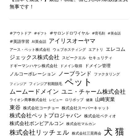
無事です！
#サロンドロワイヤル
#アウトドア
#ギフト
#育毛剤
#英会話
アイリスオーヤマ
#英語学習
AI英会話
エレコム
ウェブホスティング
エアトリ
アース・ペット株式会社
ジェックス株式会社
セキュリティ
スピークエル
ドメイン管理
ドギーマンハヤシ株式会社
ドメイン取得
ノーブランド
ノルコーポレーション
ファクタリング
ペット
フィンジア初期脱毛
フィンジア
ムームードメイン
ユニ・チャーム株式会社
山崎実業
ライオン商事株式会社
レビュー
ロリポップ
健康
東谷
株式会社コーチョー
株式会社スーパーキャット
株式会社ペットプロジャパン
株式会社ペティオ
株式会社ボンビアルコン
株式会社マルカン
犬
猫
株式会社リッチェル
株式会社三晃商会