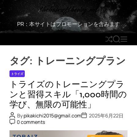
S
thehairofthedog.net
k
i
PR：本サイトはプロモーションを含みます
p
t
S
S
M
o
h
E
E
c
u
A
N
o
タグ:
トレーニングプラン
ff
R
U
n
l
C
t
トライズ
e
H
e
トライズのトレーニングプラ
n
t
ンと習得スキル「1,000時間の
学び、無限の可能性」
P
P
By
pikakichi2015@gmail.com
2025年6月22日
o
o
P
0 comments
s
s
o
t
t
s
A
D
t