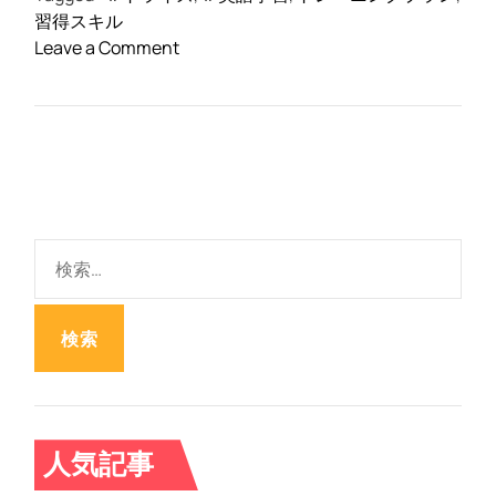
習得スキル
o
Leave a Comment
n
ト
ラ
イ
ズ
の
ト
検
レ
索
ー
:
ニ
ン
グ
プ
ラ
ン
人気記事
と