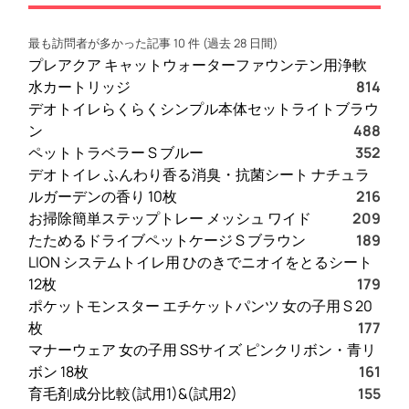
習
得
最も訪問者が多かった記事 10 件 (過去 28 日間)
ス
プレアクア キャットウォーターファウンテン用浄軟
キ
水カートリッジ
814
ル
デオトイレらくらくシンプル本体セットライトブラウ
「
ン
488
1
ペットトラベラー S ブルー
352
,
デオトイレ ふんわり香る消臭・抗菌シート ナチュラ
0
ルガーデンの香り 10枚
216
0
お掃除簡単ステップトレー メッシュ ワイド
209
0
たためるドライブペットケージ S ブラウン
189
時
LION システムトイレ用 ひのきでニオイをとるシート
間
12枚
179
の
ポケットモンスター エチケットパンツ 女の子用 S 20
学
枚
177
び
マナーウェア 女の子用 SSサイズ ピンクリボン・青リ
、
ボン 18枚
161
無
育毛剤成分比較(試用1)&(試用2)
155
限