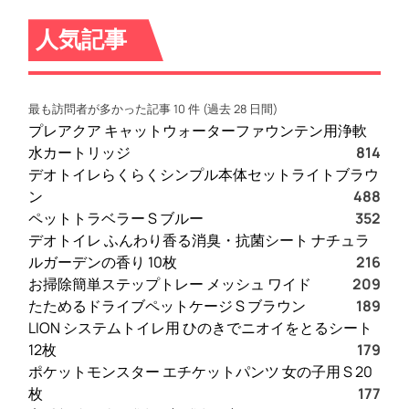
い
口
人気記事
コ
ミ
、
最も訪問者が多かった記事 10 件 (過去 28 日間)
悪
プレアクア キャットウォーターファウンテン用浄軟
い
水カートリッジ
814
口
デオトイレらくらくシンプル本体セットライトブラウ
コ
ン
488
ミ
ペットトラベラー S ブルー
352
、
デオトイレ ふんわり香る消臭・抗菌シート ナチュラ
メ
ルガーデンの香り 10枚
216
リ
お掃除簡単ステップトレー メッシュ ワイド
209
ッ
たためるドライブペットケージ S ブラウン
189
ト
LION システムトイレ用 ひのきでニオイをとるシート
と
12枚
179
デ
ポケットモンスター エチケットパンツ 女の子用 S 20
メ
枚
177
リ