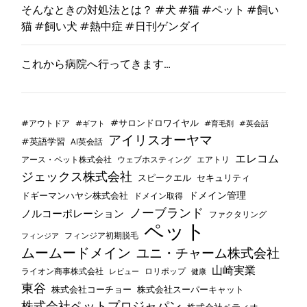
そんなときの対処法とは？ #犬 #猫 #ペット #飼い
猫 #飼い犬 #熱中症 #日刊ゲンダイ
これから病院へ行ってきます…
#サロンドロワイヤル
#アウトドア
#ギフト
#育毛剤
#英会話
アイリスオーヤマ
#英語学習
AI英会話
エレコム
ウェブホスティング
エアトリ
アース・ペット株式会社
ジェックス株式会社
セキュリティ
スピークエル
ドメイン管理
ドギーマンハヤシ株式会社
ドメイン取得
ノーブランド
ノルコーポレーション
ファクタリング
ペット
フィンジア初期脱毛
フィンジア
ムームードメイン
ユニ・チャーム株式会社
山崎実業
ライオン商事株式会社
レビュー
ロリポップ
健康
東谷
株式会社コーチョー
株式会社スーパーキャット
株式会社ペットプロジャパン