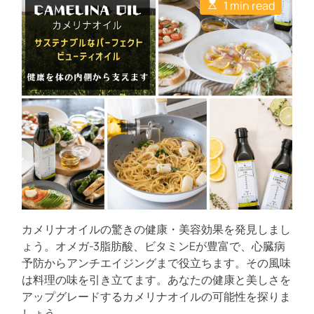
E
u
a
1 min read
C
s
t
t
o
t
h
e
m
i
o
m
m
r
e
a
n
t
t
e
d
r
e
a
d
t
i
m
e
カメリナオイルの驚きの健康・美容効果を発見しまし
ょう。オメガ-3脂肪酸、ビタミンEが豊富で、心臓病
予防からアンチエイジングまで役立ちます。その風味
は料理の味を引き立てます。あなたの健康と美しさを
アップグレードするカメリナオイルの可能性を探りま
しょう。