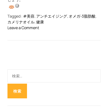
Tagged :
#美容
,
アンチエイジング
,
オメガ-3脂肪酸
,
カメリナオイル
,
健康
o
Leave a Comment
n
カ
メ
リ
ナ
オ
イ
検
ル
索
の
:
評
判
、
良