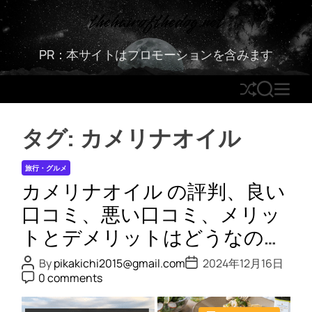
S
thehairofthedog.net
k
i
PR：本サイトはプロモーションを含みます
p
t
S
S
M
o
h
E
E
c
u
A
N
o
タグ:
カメリナオイル
ff
R
U
n
l
C
t
旅行・グルメ
e
H
e
カメリナオイル の評判、良い
n
t
口コミ、悪い口コミ、メリッ
トとデメリットはどうなの？
【徹底解説】
P
P
By
pikakichi2015@gmail.com
2024年12月16日
o
o
P
0 comments
s
s
o
t
t
s
A
D
t