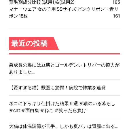
育毛剤成分比較(試用1)&(試用2)
163
ッ
マナーウェア 女の子用 SSサイズ ピンクリボン・青リ
ト
ボン 18枚
161
は
ど
う
な
最近の投稿
の
？
【
急成長の裏には豆柴とゴールデンレトリバーの協力が
徹
ありました…
底
解
説
【賢すぎる猫】獣医も驚愕！病院で神業を連発
】
ネコにドッキリ仕掛けた結果５選 #猫のいる暮らし
#cat #面白集 #ねこ #笑ったら負け
犬猫は体温調節が苦手、しかも夏バテは胃腸に出る…