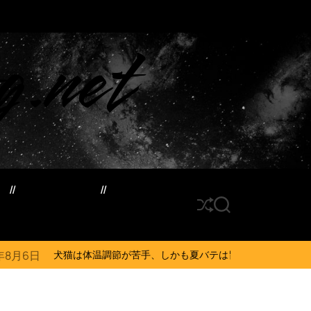
g.net
ド
サイトマップ
S
S
h
E
u
A
ff
R
調節が苦手、しかも夏バテは胃腸に出る…そんなときの対処法とは？ #犬 #
l
C
e
H