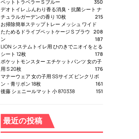
ペットトラベラー S ブルー
350
デオトイレ ふんわり香る消臭・抗菌シート ナ
チュラルガーデンの香り 10枚
215
お掃除簡単ステップトレー メッシュ ワイド
たためるドライブペットケージ S ブラウ
208
ン
187
LION システムトイレ用 ひのきでニオイをとる
シート 12枚
178
ポケットモンスター エチケットパンツ 女の子
用 S 20枚
176
マナーウェア 女の子用 SSサイズ ピンクリボ
ン・青リボン 18枚
161
後藤 シェニールマット 小 870338
151
最近の投稿