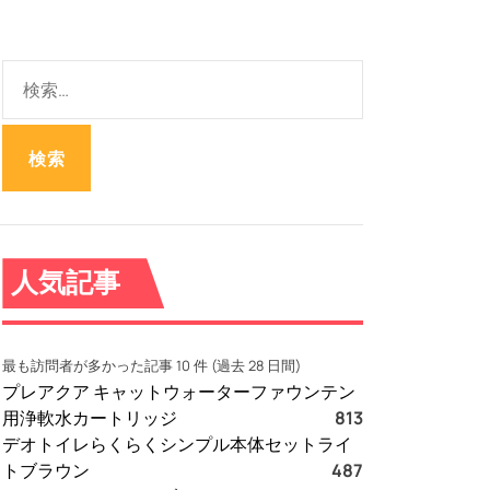
検
索
:
人気記事
最も訪問者が多かった記事 10 件 (過去 28 日間)
プレアクア キャットウォーターファウンテン
用浄軟水カートリッジ
813
デオトイレらくらくシンプル本体セットライ
トブラウン
487