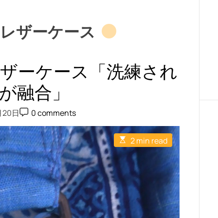
g用レザーケース
ag用レザーケース「洗練され
が融合」
P
月20日
0 comments
o
s
t
E
2 min read
C
s
o
t
m
i
m
m
e
a
n
t
t
e
d
r
e