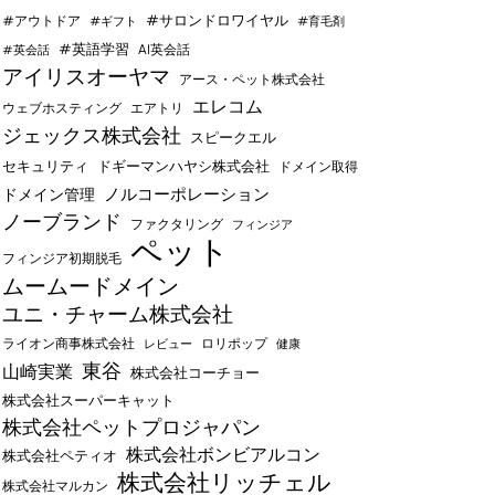
#サロンドロワイヤル
#アウトドア
#ギフト
#育毛剤
#英語学習
AI英会話
#英会話
アイリスオーヤマ
アース・ペット株式会社
エレコム
ウェブホスティング
エアトリ
ジェックス株式会社
スピークエル
セキュリティ
ドギーマンハヤシ株式会社
ドメイン取得
ノルコーポレーション
ドメイン管理
ノーブランド
ファクタリング
フィンジア
ペット
フィンジア初期脱毛
ムームードメイン
ユニ・チャーム株式会社
ライオン商事株式会社
レビュー
ロリポップ
健康
東谷
山崎実業
株式会社コーチョー
株式会社スーパーキャット
株式会社ペットプロジャパン
株式会社ボンビアルコン
株式会社ペティオ
株式会社リッチェル
株式会社マルカン