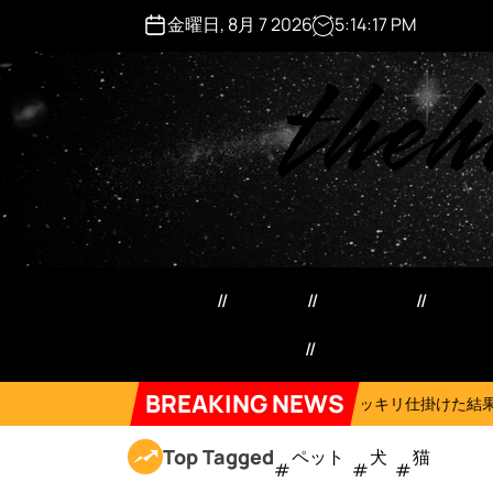
S
金曜日, 8月 7 2026
5
:
14
:
18
PM
k
theh
i
p
t
o
c
o
n
t
e
ペット用品
日用品
犬猫用品
マネ
n
t
特定商取引法記載事項
Forum
BREAKING NEWS
2026年8月6日
ネコにドッキリ仕掛けた結果５選 #猫のいる暮らし #c
Top Tagged
ペット
犬
猫