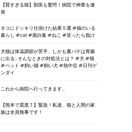
【賢すぎる猫】獣医も驚愕！病院で神業を連
発
ネコにドッキリ仕掛けた結果５選 #猫のいる
暮らし #cat #面白集 #ねこ #笑ったら負け
犬猫は体温調節が苦手、しかも夏バテは胃腸
に出る…そんなときの対処法とは？ #犬 #猫
#ペット #飼い猫 #飼い犬 #熱中症 #日刊ゲ
ンダイ
これから病院へ行ってきます…
【熊本で震度７】緊急！私達、猫と人間の家
族は全員無事です！