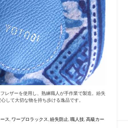
高級カーフレザーを使用し、熟練職人が手作業で製造。紛失
安心して大切な物を持ち歩ける逸品です。
ケース
,
ワープロラックス
,
紛失防止
,
職人技
,
高級カー