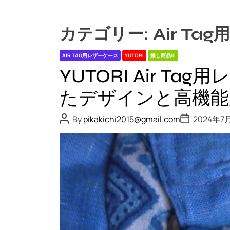
カテゴリー:
Air Ta
AIR TAG用レザーケース
YUTORI
推し商品III
YUTORI Air T
たデザインと高機能
P
P
By
pikakichi2015@gmail.com
2024年7
o
o
s
s
t
t
A
D
u
a
t
t
h
e
o
r