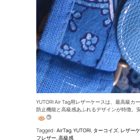
YUTORI Air Tag用レザーケースは、最
防止機能と高級感あふれるデザインが特徴。
Tagged :
AirTag
,
YUTORI
,
ターコイズ
,
レザー
フレザー
,
高級感