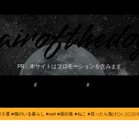
airofthedo
PR：本サイトはプロモーションを含みます
ー・資産・副業
家電・PC・スマホ
TVニューストレン
On
2026年8月6日
at #面白集 #ねこ #笑ったら負け
犬猫は体温