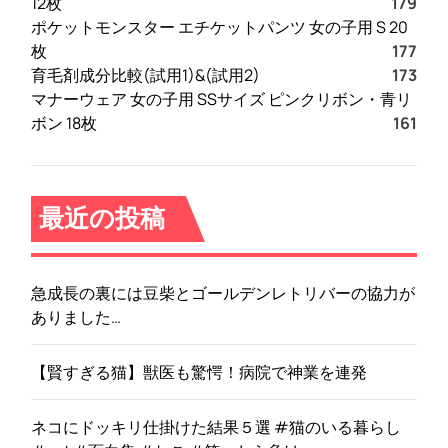
12枚
179
ポケットモンスター エチケットパンツ 女の子用 S 20
枚
177
育毛剤成分比較(試用1)&(試用2)
173
マナーウェア 女の子用 SSサイズ ピンクリボン・青リ
ボン 18枚
161
最近の投稿
急成長の裏には豆柴とゴールデンレトリバーの協力が
ありました…
【賢すぎる猫】獣医も驚愕！病院で神業を連発
ネコにドッキリ仕掛けた結果５選 #猫のいる暮らし