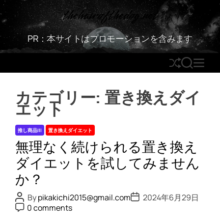
S
thehairofthedog.net
k
i
PR：本サイトはプロモーションを含みます
p
t
S
S
M
o
h
E
E
c
u
A
N
o
カテゴリー:
置き換えダイ
ff
R
U
n
エット
l
C
t
e
H
e
推し商品III
置き換えダイエット
n
無理なく続けられる置き換え
t
ダイエットを試してみません
か？
P
P
By
pikakichi2015@gmail.com
2024年6月29日
o
o
P
0 comments
s
s
o
t
t