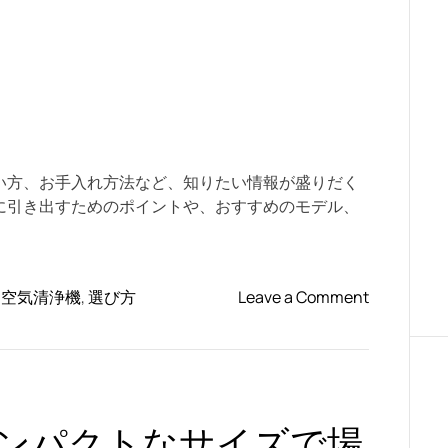
d
r
e
a
d
t
i
m
e
い方、お手入れ方法など、知りたい情報が盛りだく
に引き出すためのポイントや、おすすめのモデル、
。
o
,
空気清浄機
,
選び方
Leave a Comment
n
空
気
清
浄
ンパクトなサイズで場
機