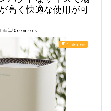
コ
が高く快適な使用が可
ン
パ
ク
ト
P
月6日
0 comments
o
を
s
選
t
E
1 min read
C
ぶ
s
o
際
t
m
i
m
に
m
e
は
a
n
t
t
、
e
部
d
r
屋
e
の
a
d
広
t
さ
i
m
や
e