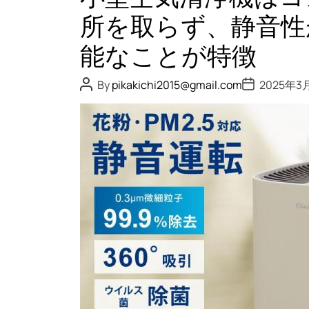
所を取らず、静音性
能なことが特徴
P
P
By
pikakichi2015@gmail.com
2025年3
o
o
s
s
t
t
A
D
u
a
t
t
h
e
o
r