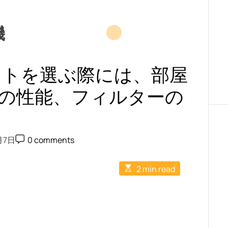
機
クトを選ぶ際には、部屋
の性能、フィルターの
P
月7日
0 comments
o
s
t
E
2 min read
C
s
o
t
m
i
m
m
e
a
n
t
t
e