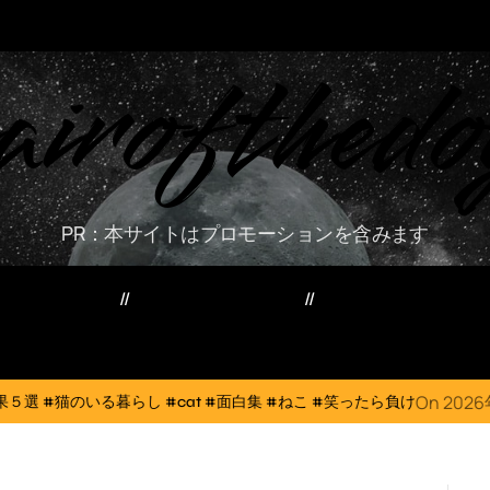
airofthedo
PR：本サイトはプロモーションを含みます
ー・資産・副業
家電・PC・スマホ
TVニューストレン
On
2026年8月6日
 #cat #面白集 #ねこ #笑ったら負け
犬猫は