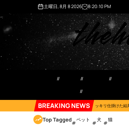
S
土曜日, 8月 8 2026
8
:
20
:
11
PM
k
theh
i
p
t
o
c
o
n
t
e
ペット用品
日用品
犬猫用品
マネ
n
t
特定商取引法記載事項
Forum
BREAKING NEWS
On
2026年8月6日
発
ネコにドッキリ仕掛けた結果５選 #猫のいる暮らし
Top Tagged
ペット
犬
猫