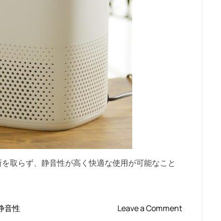
空
気
清
浄
機
の
性
能
、
フ
ィ
ル
タ
ー
所を取らず、静音性が高く快適な使用が可能なこと
の
種
類
な
o
静音性
Leave a Comment
ど
n