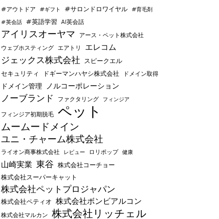
#サロンドロワイヤル
#アウトドア
#ギフト
#育毛剤
#英語学習
AI英会話
#英会話
アイリスオーヤマ
アース・ペット株式会社
エレコム
ウェブホスティング
エアトリ
ジェックス株式会社
スピークエル
セキュリティ
ドギーマンハヤシ株式会社
ドメイン取得
ノルコーポレーション
ドメイン管理
ノーブランド
ファクタリング
フィンジア
ペット
フィンジア初期脱毛
ムームードメイン
ユニ・チャーム株式会社
ライオン商事株式会社
レビュー
ロリポップ
健康
東谷
山崎実業
株式会社コーチョー
株式会社スーパーキャット
株式会社ペットプロジャパン
株式会社ボンビアルコン
株式会社ペティオ
株式会社リッチェル
株式会社マルカン