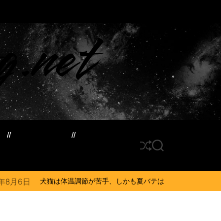
g.net
ド
サイトマップ
S
S
h
E
u
A
ff
R
体温調節が苦手、しかも夏バテは胃腸に出る…そんなときの対処法とは？ #犬
l
C
e
H