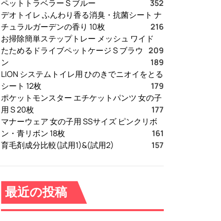
ペットトラベラー S ブルー
352
デオトイレ ふんわり香る消臭・抗菌シート ナ
チュラルガーデンの香り 10枚
216
お掃除簡単ステップトレー メッシュ ワイド
たためるドライブペットケージ S ブラウ
209
ン
189
LION システムトイレ用 ひのきでニオイをとる
シート 12枚
179
ポケットモンスター エチケットパンツ 女の子
用 S 20枚
177
マナーウェア 女の子用 SSサイズ ピンクリボ
ン・青リボン 18枚
161
育毛剤成分比較(試用1)&(試用2)
157
最近の投稿