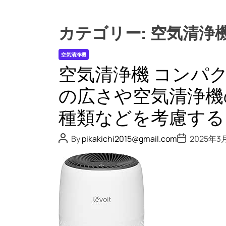
カテゴリー:
空気清浄
空気清浄機
空気清浄機 コンパ
の広さや空気清浄機
種類などを考慮する
P
P
By
pikakichi2015@gmail.com
2025年3
o
o
s
s
t
t
A
D
u
a
t
t
h
e
o
r