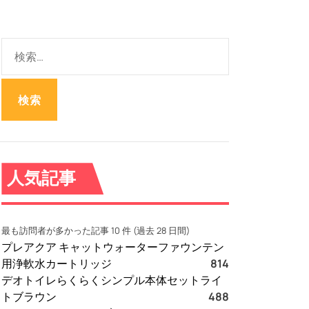
検
索
:
人気記事
最も訪問者が多かった記事 10 件 (過去 28 日間)
プレアクア キャットウォーターファウンテン
用浄軟水カートリッジ
814
デオトイレらくらくシンプル本体セットライ
トブラウン
488