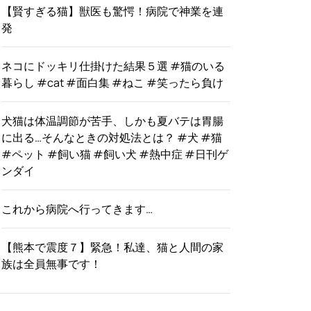
【賢すぎる猫】獣医も驚愕！病院で神業を連
発
ネコにドッキリ仕掛けた結果５選 #猫のいる
暮らし #cat #面白集 #ねこ #笑ったら負け
犬猫は体温調節が苦手、しかも夏バテは胃腸
に出る…そんなときの対処法とは？ #犬 #猫
#ペット #飼い猫 #飼い犬 #熱中症 #日刊ゲ
ンダイ
これから病院へ行ってきます…
【熊本で震度７】緊急！私達、猫と人間の家
族は全員無事です！