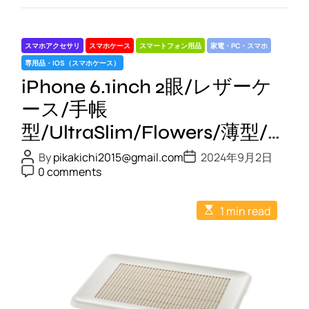
i
プ
P
ピ
h
ン
スマホアクセサリ
スマホケース
スマートフォン用品
家電・PC・スマホ
o
ク
専用品・IOS（スマホケース）
n
iPhone 6.1inch 2眼/レザーケ
e
5
ース/手帳
.
型/UltraSlim/Flowers/薄型/磁
4
石付き/グレージュ
i
P
P
By
pikakichi2015@gmail.com
2024年9月2日
o
o
P
n
0 comments
s
s
o
c
t
t
s
A
D
t
h
E
u
a
1 min read
C
/
s
t
t
o
t
h
e
m
レ
i
o
m
ザ
m
r
e
a
n
ー
t
t
ケ
e
d
ー
r