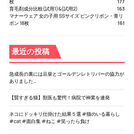
枚
177
a
育毛剤成分比較(試用1)&(試用2)
163
S
マナーウェア 女の子用 SSサイズ ピンクリボン・青リ
l
ボン 18枚
161
i
m
/
F
最近の投稿
l
o
w
急成長の裏には豆柴とゴールデンレトリバーの協力が
e
ありました…
r
s
/
【賢すぎる猫】獣医も驚愕！病院で神業を連発
薄
型
ネコにドッキリ仕掛けた結果５選 #猫のいる暮らし
/
#cat #面白集 #ねこ #笑ったら負け
磁
石