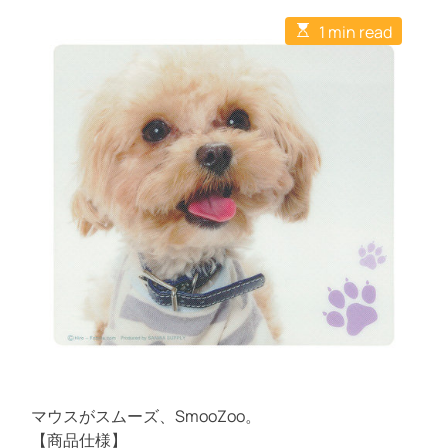
s
A
D
t
E
u
a
1 min read
C
s
t
t
o
t
h
e
m
i
o
m
m
r
e
a
n
t
t
e
d
r
e
a
d
t
i
m
e
マウスがスムーズ、SmooZoo。
【商品仕様】