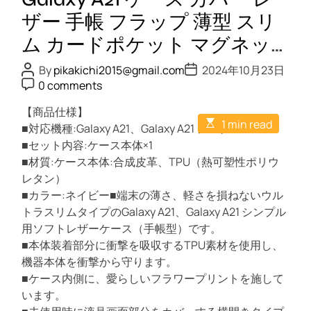
イ
ザー 手帳 フラップ 薄型 スリ
動
ム カードポケット マグネッ
物
ト スタンド ストラップホー
マ
P
P
By
pikakichi2015@gmail.com
2024年10月23日
o
o
P
ウ
0 comments
ル付 花柄 かわいい おしゃれ
s
s
o
ス
t
t
s
ネイビー
A
【商品仕様】
D
t
パ
E
u
a
1 min read
C
■対応機種:Galaxy A21、Galaxy A21 シンプル
ッ
s
t
t
o
t
h
■セット内容:ケース本体×1
e
m
ド
i
o
m
■材質:ケース本体:合成皮革、TPU（熱可塑性ポリウ
（
m
r
e
a
レタン）
n
テ
t
t
■カラー:ネイビー■端末の薄さ、軽さを損ねないウル
ィ
e
d
トラスリムタイプのGalaxy A21、Galaxy A21 シンプル
ー
r
用ソフトレザーケース（手帳型）です。
カ
e
a
■本体装着部分に衝撃を吸収するTPU素材を使用し、
ッ
d
機器本体を衝撃から守ります。
プ
t
i
■ケース内側に、愛らしいフラワープリントを施して
プ
m
います。
ー
e