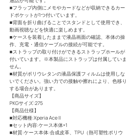
通話が可能です。
l
■フラップ内側にメモやカードなどが収納できるカー
t
ドポケットが1つ付いています。
r
■背面を折り曲げることでスタンドとして使用でき、
a
動画視聴などを快適に楽しめます。
S
■ケースを装着したままで液晶画面の確認、本体の操
l
作、充電・通信ケーブルの接続が可能です。
i
■ストラップの取り付けができるストラップホールが
m
付いています。※本製品にストラップは付属していま
/
せん。
F
■材質がポリウレタンの液晶保護フィルムは使用しな
l
いでください。強い力での接触や擦れにより、色移り
o
する場合があります。
w
【商品サイズ】
e
PKGサイズ:275
r
【商品仕様】
s
■対応機種:Xperia Ace II
/
■セット内容:ケース本体×1
薄
■材質:ケース本体:合成皮革、TPU（熱可塑性ポリウ
型