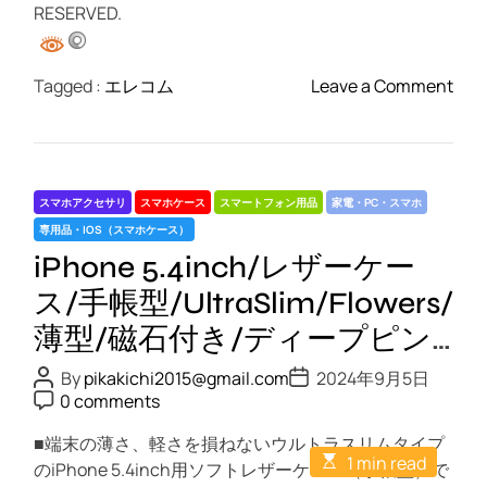
薄
RESERVED.
型
/
磁
o
Tagged :
エレコム
Leave a Comment
石
n
付
撮
き
影
/
用
スマホアクセサリ
スマホケース
スマートフォン用品
家電・PC・スマホ
デ
背
専用品・IOS（スマホケース）
ィ
景
iPhone 5.4inch/レザーケー
ー
シ
プ
ー
ス/手帳型/UltraSlim/Flowers/
ピ
ト
薄型/磁石付き/ディープピン
ン
/
ク
ク
P
P
P
By
pikakichi2015@gmail.com
2024年9月5日
o
o
P
A
0 comments
s
s
o
T
t
t
s
A
■端末の薄さ、軽さを損ねないウルトラスリムタイプ
D
t
T
E
u
a
1 min read
C
のiPhone 5.4inch用ソフトレザーケース（手帳型）で
E
s
t
t
o