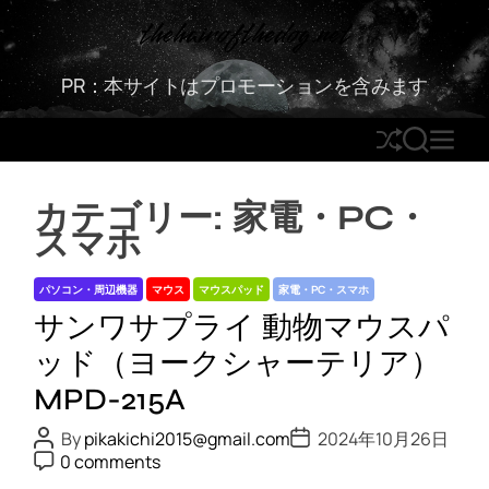
S
thehairofthedog.net
k
i
PR：本サイトはプロモーションを含みます
p
t
S
S
M
o
h
E
E
c
u
A
N
o
カテゴリー:
家電・PC・
ff
R
U
n
スマホ
l
C
t
e
H
e
パソコン・周辺機器
マウス
マウスパッド
家電・PC・スマホ
n
サンワサプライ 動物マウスパ
t
ッド（ヨークシャーテリア）
MPD-215A
P
P
By
pikakichi2015@gmail.com
2024年10月26日
o
o
P
0 comments
s
s
o
t
t