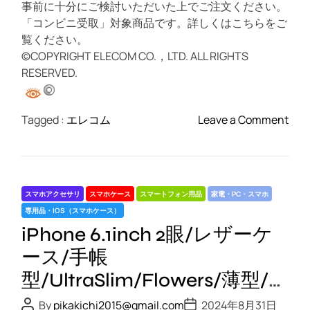
ピ
事前に十分にご検討いただいた上でご注文ください。
ン
「コンビニ受取」対象商品です。詳しくはこちらをご
ク
覧ください。
©COPYRIGHT ELECOM CO.，LTD. ALL RIGHTS
RESERVED.
o
Tagged :
エレコム
Leave a Comment
n
i
P
h
スマホアクセサリ
スマホケース
スマートフォン用品
家電・PC・スマホ
o
専用品・IOS（スマホケース）
n
iPhone 6.1inch 2眼/レザーケ
e
6
ース/手帳
.
型/UltraSlim/Flowers/薄型/磁
1
石付き/ネイビー
i
P
P
By
pikakichi2015@gmail.com
2024年8月31日