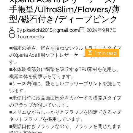
れ
A
手帳型/UltraSlim/Flowers/薄
ネ
c
型/磁石付き/ディープピンク
イ
e
ビ
I
P
P
By
pikakichi2015@gmail.com
2024年9月7日
ー
o
o
P
I
0 comments
s
s
o
/
t
t
s
A
■端末の薄さ、軽さを損ねないウルトラスリムタイプ
D
t
レ
E
u
a
1 min read
C
のXperia Ace II用ソフトレザーケース（手帳型）で
ザ
s
t
t
o
t
h
す。
e
m
ー
i
o
m
■本体装着部分に衝撃を吸収するTPU素材を使用し、
ケ
m
r
e
a
機器本体を衝撃から守ります。
n
ー
t
t
■ケース内側に、愛らしいフラワープリントを施して
ス
e
d
います。
/
r
■未使用時に液晶画面部分をカバーする横開きタイプ
手
e
a
のフラップが付いています。
帳
d
■スリムながらしっかりとフラップを固定できるマグ
型
t
i
ネットフラップを採用しています。
/
m
■受話口付きフラップなので、フラップを閉じたまま
U
e