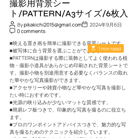
撮影用背景シー
i
a
ト/PATTERN/A3サイズ/6枚入
A
P
P
By
pikakichi2015@gmail.com
2024年9月6日
c
o
o
P
0 comments
s
s
e
o
t
t
s
I
A
■映える置き画を簡単に撮影できる背景シートです。
D
t
E
u
a
I
1 min read
C
■被写体に合う背景を選ぶことができます。
s
t
t
o
/
t
h
■PATTERNは撮影する際に装飾としてよく使われる植
e
m
i
o
レ
m
物・撮影小道具があらかじめ印刷された背景シートで
m
r
e
ザ
a
す。撮影小物を別途用意する必要なくバランスの取れ
n
t
ー
t
た華やかな写真撮影ができます。
e
ケ
d
■アクセサリーや雑貨小物など華やかな写真を撮影し
r
ー
たい時におすすめです。
e
ス
a
■光源の映り込みが少ないマットな質感です。
d
/
■簡易レフ板つきで、印象的な写真を撮るのに役立ち
t
手
i
ます。
m
帳
■プロのワンポイントアドバイスつきで、魅力的な写
e
型
真を撮るためのテクニックを紹介しています。
/