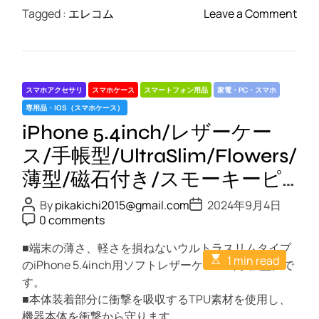
o
Tagged :
エレコム
Leave a Comment
n
i
P
h
スマホアクセサリ
スマホケース
スマートフォン用品
家電・PC・スマホ
o
専用品・IOS（スマホケース）
n
iPhone 5.4inch/レザーケー
e
5
ス/手帳型/UltraSlim/Flowers/
.
薄型/磁石付き/スモーキーピ
4
ンク
i
P
P
By
pikakichi2015@gmail.com
2024年9月4日
o
o
P
n
0 comments
s
s
o
c
t
t
s
A
■端末の薄さ、軽さを損ねないウルトラスリムタイプ
D
t
h
E
u
a
1 min read
C
のiPhone 5.4inch用ソフトレザーケース（手帳型）で
/
s
t
t
o
t
h
す。
e
m
レ
i
o
m
■本体装着部分に衝撃を吸収するTPU素材を使用し、
ザ
m
r
e
a
機器本体を衝撃から守ります。