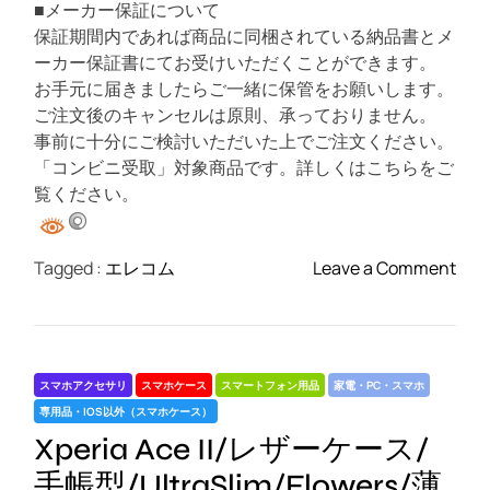
■メーカー保証について
保証期間内であれば商品に同梱されている納品書とメ
ーカー保証書にてお受けいただくことができます。
お手元に届きましたらご一緒に保管をお願いします。
ご注文後のキャンセルは原則、承っておりません。
事前に十分にご検討いただいた上でご注文ください。
「コンビニ受取」対象商品です。詳しくはこちらをご
覧ください。
o
Tagged :
エレコム
Leave a Comment
n
G
a
l
スマホアクセサリ
スマホケース
スマートフォン用品
家電・PC・スマホ
a
専用品・IOS以外（スマホケース）
x
Xperia Ace II/レザーケース/
y
A
手帳型/UltraSlim/Flowers/薄