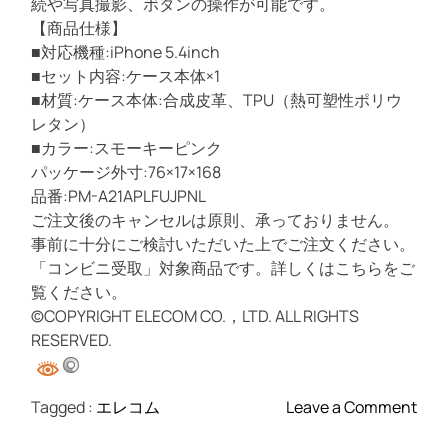
続や写真撮影、ボタンの操作が可能です。
F
【商品仕様】
l
■対応機種:iPhone 5.4inch
o
■セット内容:ケース本体×1
w
■材質:ケース本体:合成皮革、TPU（熱可塑性ポリウ
e
レタン）
r
■カラー:スモーキーピンク
s
パッケージ外寸:76×17×168
/
品番:PM-A21APLFUJPNL
薄
ご注文後のキャンセルは原則、承っておりません。
型
事前に十分にご検討いただいた上でご注文ください。
/
「コンビニ受取」対象商品です。詳しくはこちらをご
磁
覧ください。
石
©COPYRIGHT ELECOM CO.，LTD. ALL RIGHTS
付
RESERVED.
き
/
デ
o
Tagged :
エレコム
Leave a Comment
ィ
n
ー