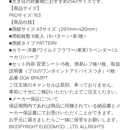
■大き目の対象物におすすめのA3サイズです。
U
【商品サイズ】
l
PKGサイズ:763
t
【商品仕様】
r
■用紙サイズ:A3サイズ（297mm×420mm）
a
■用紙枚数:6枚入（6パターン×各1枚）
S
■用紙タイプ:PATTERN
l
■カラー:洋書/ワイルドフラワー/果実/ラベンダー/ユ
i
ーカリ/ハーブ
m
■セット内容:背景シート×6枚、簡易レフ板×1枚、取扱
/
説明書（プロのワンポイントアドバイスつき）×1枚
F
品番:DGA-BPA3PT
l
ご注文後のキャンセルは原則、承っておりません。
o
事前に十分にご検討いただいた上でご注文ください。
w
■メーカー保証について
e
保証期間内であれば商品に同梱されている納品書とメ
r
ーカー保証書にてお受けいただくことができます。
s
お手元に届きましたらご一緒に保管をお願いします。
/
©COPYRIGHT ELECOM CO.，LTD. ALL RIGHTS