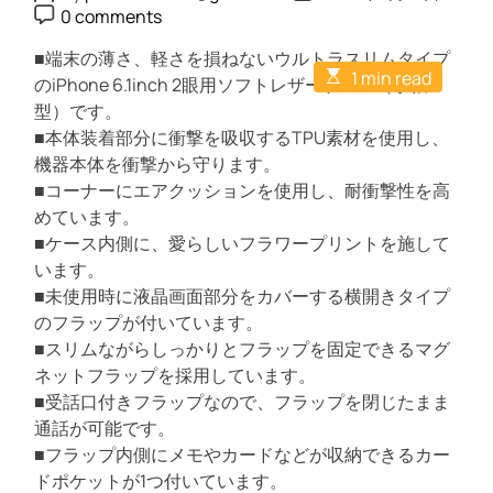
o
o
P
n
0 comments
s
s
o
c
t
t
s
A
■端末の薄さ、軽さを損ねないウルトラスリムタイプ
D
t
h
E
u
a
1 min read
C
のiPhone 6.1inch 2眼用ソフトレザーケース（手帳
2
s
t
t
o
t
h
型）です。
e
m
眼
i
o
m
■本体装着部分に衝撃を吸収するTPU素材を使用し、
/
m
r
e
a
機器本体を衝撃から守ります。
n
レ
t
t
■コーナーにエアクッションを使用し、耐衝撃性を高
ザ
e
d
めています。
ー
r
■ケース内側に、愛らしいフラワープリントを施して
ケ
e
a
います。
ー
d
■未使用時に液晶画面部分をカバーする横開きタイプ
ス
t
i
のフラップが付いています。
/
m
■スリムながらしっかりとフラップを固定できるマグ
手
e
ネットフラップを採用しています。
帳
■受話口付きフラップなので、フラップを閉じたまま
型
通話が可能です。
/
■フラップ内側にメモやカードなどが収納できるカー
U
ドポケットが1つ付いています。
l