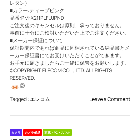
レタン）
/
■カラー:ディープピンク
磁
品番:PM-X211PLFUJPND
石
ご注文後のキャンセルは原則、承っておりません。
付
事前に十分にご検討いただいた上でご注文ください。
き
■メーカー保証について
/
保証期間内であれば商品に同梱されている納品書とメ
ネ
ーカー保証書にてお受けいただくことができます。
イ
お手元に届きましたらご一緒に保管をお願いします。
ビ
©COPYRIGHT ELECOM CO.，LTD. ALL RIGHTS
ー
RESERVED.
o
Tagged :
エレコム
Leave a Comment
n
X
p
e
カメラ
カメラ備品
家電・PC・スマホ
r