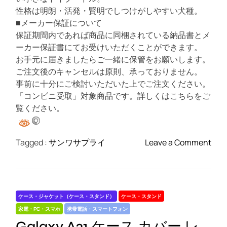
性格は明朗・活発・賢明でしつけがしやすい犬種。
■メーカー保証について
保証期間内であれば商品に同梱されている納品書とメ
ーカー保証書にてお受けいただくことができます。
お手元に届きましたらご一緒に保管をお願いします。
ご注文後のキャンセルは原則、承っておりません。
事前に十分にご検討いただいた上でご注文ください。
「コンビニ受取」対象商品です。詳しくはこちらをご
覧ください。
o
Tagged :
サンワサプライ
Leave a Comment
n
サ
ン
ワ
ケース・ジャケット（ケース・スタンド）
ケース・スタンド
サ
家電・PC・スマホ
携帯電話・スマートフォン
プ
Galaxy A21 ケース カバー レ
ラ