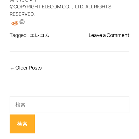
/
©COPYRIGHT ELECOM CO.，LTD. ALL RIGHTS
磁
RESERVED.
石
付
き
o
Tagged :
エレコム
Leave a Comment
/
n
グ
i
レ
P
ー
h
投
←
Older Posts
ジ
o
稿
ュ
n
ナ
e
ビ
6
ゲ
検
.
ー
索
1
シ
:
i
ョ
n
ン
c
h