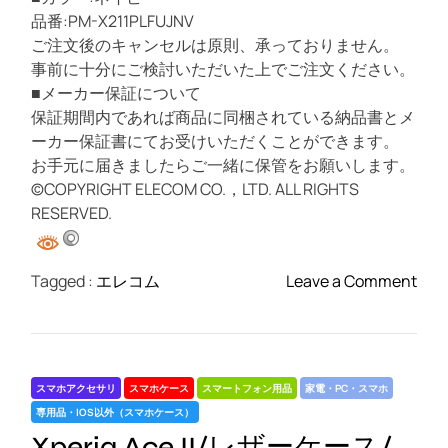
ド
品番:PM-X211PLFUJNV
ス
ご注文後のキャンセルは原則、承っておりません。
ト
事前に十分にご検討いただいた上でご注文ください。
ラ
■メーカー保証について
ッ
保証期間内であれば商品に同梱されている納品書とメ
プ
ーカー保証書にてお受けいただくことができます。
ホ
お手元に届きましたらご一緒に保管をお願いします。
ー
©COPYRIGHT ELECOM CO.，LTD. ALL RIGHTS
ル
RESERVED.
付
花
柄
o
Tagged :
エレコム
Leave a Comment
か
n
わ
X
い
p
い
e
お
スマホアクセサリ
スマホケース
スマートフォン用品
家電・PC・スマホ
r
し
専用品・IOS以外（スマホケース）
i
ゃ
Xperia Ace II/レザーケース/
a