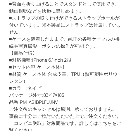
■背面を折り曲げることでスタンドとして使用でき、
t
動画視聴などを快適に楽しめます。
r
■ストラップの取り付けができるストラップホールが
a
付いています。※本製品にストラップは付属していま
S
せん。
l
■ケースを装着したままで、純正の各種ケーブルの接
i
続や写真撮影、ボタンの操作が可能です。
m
【商品仕様】
/
■対応機種:iPhone 6.1inch 2眼
F
■セット内容:ケース本体×1
l
■材質:ケース本体:合成皮革、TPU（熱可塑性ポリウ
o
レタン）
w
■カラー:ネイビー
e
パッケージ外寸:83×17×183
r
品番:PM-A21BPLFUJNV
s
ご注文後のキャンセルは原則、承っておりません。
/
事前に十分にご検討いただいた上でご注文ください。
薄
「コンビニ受取」対象商品です。詳しくはこちらをご
型
覧ください。