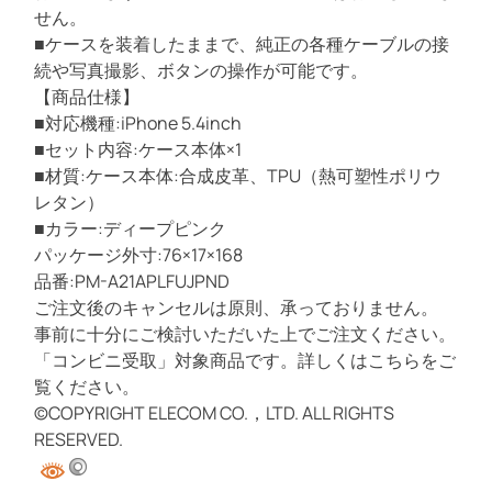
せん。
■ケースを装着したままで、純正の各種ケーブルの接
続や写真撮影、ボタンの操作が可能です。
【商品仕様】
■対応機種:iPhone 5.4inch
■セット内容:ケース本体×1
■材質:ケース本体:合成皮革、TPU（熱可塑性ポリウ
レタン）
■カラー:ディープピンク
パッケージ外寸:76×17×168
品番:PM-A21APLFUJPND
ご注文後のキャンセルは原則、承っておりません。
事前に十分にご検討いただいた上でご注文ください。
「コンビニ受取」対象商品です。詳しくはこちらをご
覧ください。
©COPYRIGHT ELECOM CO.，LTD. ALL RIGHTS
RESERVED.