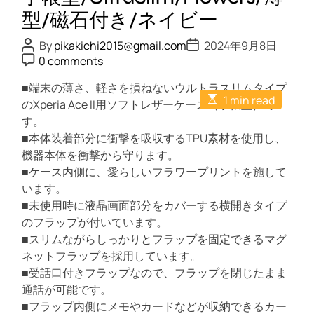
2
型/磁石付き/ネイビー
1
ケ
P
P
By
pikakichi2015@gmail.com
2024年9月8日
o
o
P
ー
0 comments
s
s
o
ス
t
t
s
A
■端末の薄さ、軽さを損ねないウルトラスリムタイプ
D
t
カ
E
u
a
1 min read
C
のXperia Ace II用ソフトレザーケース（手帳型）で
バ
s
t
t
o
t
h
す。
e
m
ー
i
o
m
■本体装着部分に衝撃を吸収するTPU素材を使用し、
レ
m
r
e
a
機器本体を衝撃から守ります。
n
ザ
t
t
■ケース内側に、愛らしいフラワープリントを施して
ー
e
d
います。
手
r
■未使用時に液晶画面部分をカバーする横開きタイプ
帳
e
a
のフラップが付いています。
フ
d
■スリムながらしっかりとフラップを固定できるマグ
ラ
t
i
ネットフラップを採用しています。
ッ
m
■受話口付きフラップなので、フラップを閉じたまま
プ
e
通話が可能です。
薄
■フラップ内側にメモやカードなどが収納できるカー
型