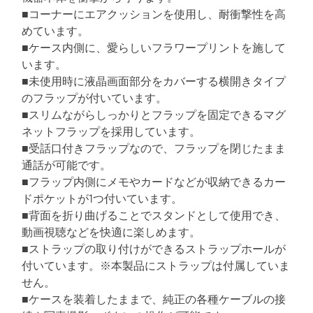
n
ー
t
t
■コーナーにエアクッションを使用し、耐衝撃性を高
ケ
e
d
めています。
ー
r
■ケース内側に、愛らしいフラワープリントを施して
ス
e
a
います。
/
d
■未使用時に液晶画面部分をカバーする横開きタイプ
手
t
i
のフラップが付いています。
帳
m
■スリムながらしっかりとフラップを固定できるマグ
型
e
ネットフラップを採用しています。
/
■受話口付きフラップなので、フラップを閉じたまま
U
通話が可能です。
l
■フラップ内側にメモやカードなどが収納できるカー
t
ドポケットが1つ付いています。
r
■背面を折り曲げることでスタンドとして使用でき、
a
動画視聴などを快適に楽しめます。
S
■ストラップの取り付けができるストラップホールが
l
付いています。※本製品にストラップは付属していま
i
せん。
m
■ケースを装着したままで、純正の各種ケーブルの接
/