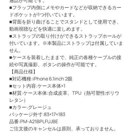
通話が可能です。
w
■フラップ内側にメモやカードなどが収納できるカー
e
ドポケットが1つ付いています。
r
■背面を折り曲げることでスタンドとして使用でき、
s
動画視聴などを快適に楽しめます。
/
■ストラップの取り付けができるストラップホールが
薄
付いています。※本製品にストラップは付属していま
型
せん。
/
■ケースを装着したままで、純正の各種ケーブルの接
磁
続や写真撮影、ボタンの操作が可能です。
石
【商品仕様】
付
■対応機種:iPhone 6.1inch 2眼
き
■セット内容:ケース本体×1
/
■材質:ケース本体:合成皮革、TPU（熱可塑性ポリウ
ス
レタン）
モ
■カラー:グレージュ
ー
パッケージ外寸:83×17×183
キ
品番:PM-A21BPLFUJBE
ー
ご注文後のキャンセルは原則、承っておりません。