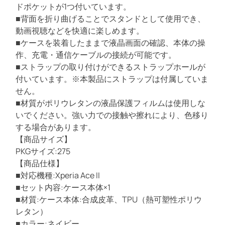
ドポケットが1つ付いています。
ス
■背面を折り曲げることでスタンドとして使用でき、
リ
動画視聴などを快適に楽しめます。
ム
■ケースを装着したままで液晶画面の確認、本体の操
カ
作、充電・通信ケーブルの接続が可能です。
ー
■ストラップの取り付けができるストラップホールが
ド
付いています。※本製品にストラップは付属していま
ポ
せん。
ケ
■材質がポリウレタンの液晶保護フィルムは使用しな
ッ
いでください。強い力での接触や擦れにより、色移り
ト
する場合があります。
マ
【商品サイズ】
グ
PKGサイズ:275
ネ
【商品仕様】
ッ
■対応機種:Xperia Ace II
ト
■セット内容:ケース本体×1
ス
■材質:ケース本体:合成皮革、TPU（熱可塑性ポリウ
タ
レタン）
ン
■カラー:ネイビー