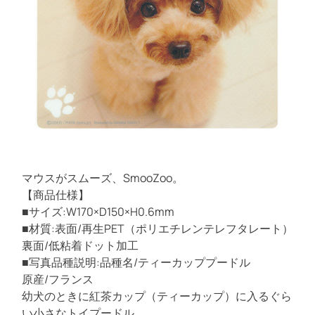
ー
r
e
ク
a
シ
d
t
ャ
i
ー
m
e
テ
リ
ア
）
M
P
マウスがスムーズ、SmooZoo。
D
【商品仕様】
-
■サイズ:W170×D150×H0.6mm
2
■材質:表面/再生PET（ポリエチレンテレフタレート）
1
裏面/低粘着ドット加工
5
■写真品種説明:品種名/ティーカッププードル
A
原産/フランス
幼犬のときに紅茶カップ（ティーカップ）に入るぐら
い小さなトイプードル。