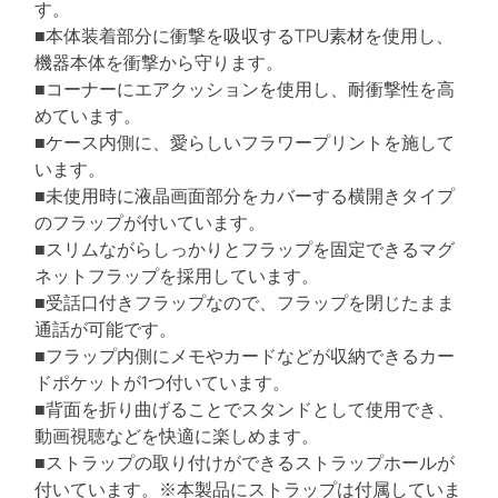
t
h
す。
e
m
R
i
o
m
■本体装着部分に衝撃を吸収するTPU素材を使用し、
N
m
r
e
a
機器本体を衝撃から守ります。
n
/
t
t
■コーナーにエアクッションを使用し、耐衝撃性を高
A
e
d
めています。
3
r
■ケース内側に、愛らしいフラワープリントを施して
サ
e
a
います。
イ
d
■未使用時に液晶画面部分をカバーする横開きタイプ
ズ
t
i
のフラップが付いています。
/
m
■スリムながらしっかりとフラップを固定できるマグ
6
e
ネットフラップを採用しています。
枚
■受話口付きフラップなので、フラップを閉じたまま
入
通話が可能です。
■フラップ内側にメモやカードなどが収納できるカー
ドポケットが1つ付いています。
■背面を折り曲げることでスタンドとして使用でき、
動画視聴などを快適に楽しめます。
■ストラップの取り付けができるストラップホールが
付いています。※本製品にストラップは付属していま