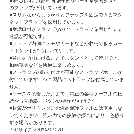
■未使用時に液晶画面部分をカバーする横開きタイプ
ド
のフラップが付いています。
ル
■スリムながらしっかりとフラップを固定できるマグ
）
ネットフラップを採用しています。
M
■受話口付きフラップなので、フラップを閉じたまま
P
通話が可能です。
D
■フラップ内側にメモやカードなどが収納できるカー
-
ドポケットが1つ付いています。
2
■背面を折り曲げることでスタンドとして使用でき、
1
動画視聴などを快適に楽しめます。
5
■ストラップの取り付けが可能なストラップホールが
B
付いています。※本製品にストラップは付属していま
せん。
■ケースを装着したままで、純正の各種ケーブルの接
続や写真撮影、ボタンの操作が可能です。
■材質がポリウレタンの液晶保護フィルムは使用しな
いでください。強い力での接触や擦れにより、色移り
する場合があります。
PKGサイズ:370*430*220