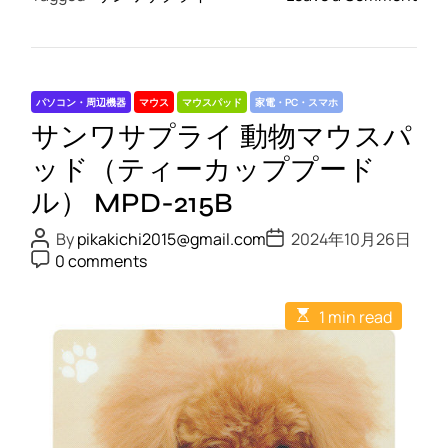
n
サ
ン
ワ
パソコン・周辺機器
マウス
マウスパッド
家電・PC・スマホ
サ
サンワサプライ 動物マウスパ
プ
ラ
ッド（ティーカッププード
イ
ル） MPD-215B
動
物
P
P
By
pikakichi2015@gmail.com
2024年10月26日
o
o
P
マ
0 comments
s
s
o
ウ
t
t
s
A
D
t
ス
E
u
a
1 min read
C
s
パ
t
t
o
t
h
e
m
ッ
i
o
m
m
ド
r
e
a
n
（
t
t
e
ヨ
d