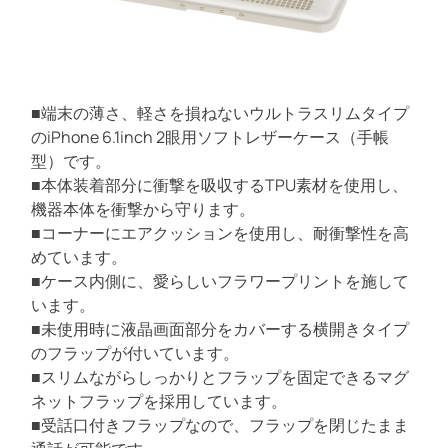
ス
e
a
/
d
手
t
i
帳
m
型
e
■端末の薄さ、軽さを損ねないウルトラスリムタイプ
/
のiPhone 6.1inch 2眼用ソフトレザーケース（手帳
U
型）です。
l
■本体装着部分に衝撃を吸収するTPU素材を使用し、
t
機器本体を衝撃から守ります。
r
■コーナーにエアクッションを使用し、耐衝撃性を高
a
めています。
S
■ケース内側に、愛らしいフラワープリントを施して
l
います。
i
■未使用時に液晶画面部分をカバーする横開きタイプ
m
のフラップが付いています。
/
■スリムながらしっかりとフラップを固定できるマグ
F
ネットフラップを採用しています。
l
■受話口付きフラップなので、フラップを閉じたまま
o