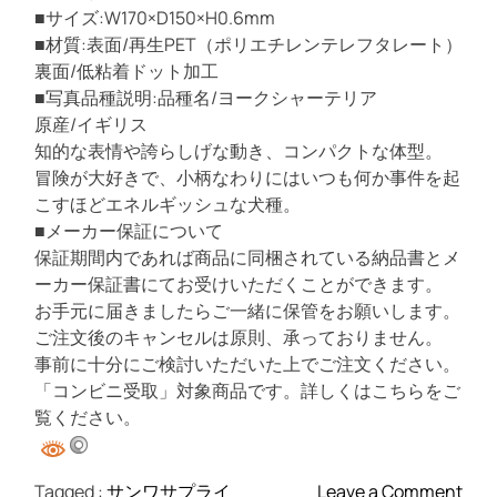
■サイズ:W170×D150×H0.6mm
■材質:表面/再生PET（ポリエチレンテレフタレート）
裏面/低粘着ドット加工
■写真品種説明:品種名/ヨークシャーテリア
原産/イギリス
知的な表情や誇らしげな動き、コンパクトな体型。
冒険が大好きで、小柄なわりにはいつも何か事件を起
こすほどエネルギッシュな犬種。
■メーカー保証について
保証期間内であれば商品に同梱されている納品書とメ
ーカー保証書にてお受けいただくことができます。
お手元に届きましたらご一緒に保管をお願いします。
ご注文後のキャンセルは原則、承っておりません。
事前に十分にご検討いただいた上でご注文ください。
「コンビニ受取」対象商品です。詳しくはこちらをご
覧ください。
o
Tagged :
サンワサプライ
Leave a Comment