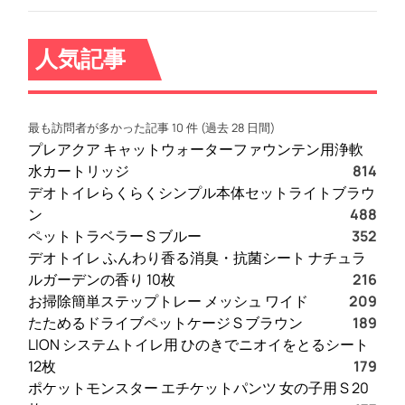
2
眼
人気記事
/
レ
ザ
最も訪問者が多かった記事 10 件 (過去 28 日間)
ー
プレアクア キャットウォーターファウンテン用浄軟
ケ
水カートリッジ
814
ー
デオトイレらくらくシンプル本体セットライトブラウ
ス
ン
488
/
ペットトラベラー S ブルー
352
手
デオトイレ ふんわり香る消臭・抗菌シート ナチュラ
帳
ルガーデンの香り 10枚
216
型
お掃除簡単ステップトレー メッシュ ワイド
209
/
たためるドライブペットケージ S ブラウン
189
U
LION システムトイレ用 ひのきでニオイをとるシート
l
12枚
179
t
ポケットモンスター エチケットパンツ 女の子用 S 20
r